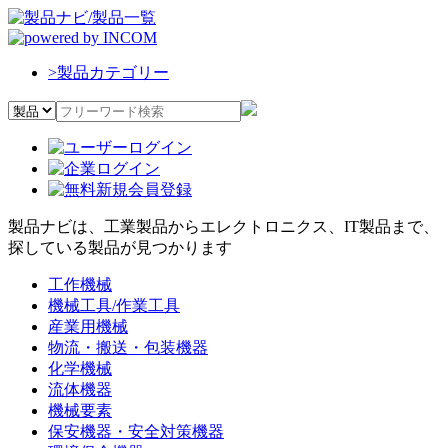
>
製品カテゴリー
製品ナビは、工業製品からエレクトロニクス、IT製品まで、
探している製品が見つかります
工作機械
機械工具/作業工具
産業用機械
物流・搬送・包装機器
化学機械
流体機器
機械要素
保安機器・安全対策機器