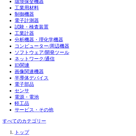
環境保全機器
工業用材料
制御機器
電子計測器
試験・検査装置
工業計器
分析機器・理化学機器
コンピューター/周辺機器
ソフトウェア/開発ツール
ネットワーク/通信
ID関連
画像関連機器
半導体デバイス
電子部品
センサ
電源・電池
軽工品
サービス・その他
すべてのカテゴリー
トップ