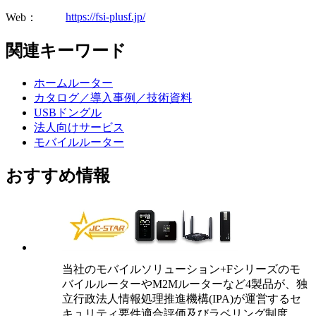
https://fsi-plusf.jp/
Web：
関連キーワード
ホームルーター
カタログ／導入事例／技術資料
USBドングル
法人向けサービス
モバイルルーター
おすすめ情報
当社のモバイルソリューション+Fシリーズのモ
バイルルーターやM2Mルーターなど4製品が、独
立行政法人情報処理推進機構(IPA)が運営するセ
キュリティ要件適合評価及びラベリング制度