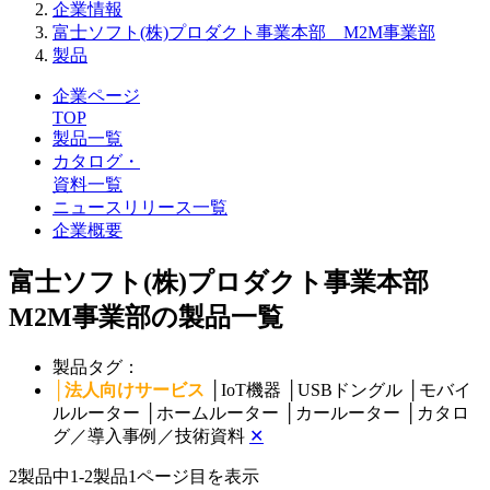
企業情報
富士ソフト(株)プロダクト事業本部 M2M事業部
製品
企業ページ
TOP
製品一覧
カタログ・
資料一覧
ニュースリリース一覧
企業概要
富士ソフト(株)プロダクト事業本部
M2M事業部の製品一覧
製品タグ：
│
法人向けサービス
│
IoT機器
│
USBドングル
│
モバイ
ルルーター
│
ホームルーター
│
カールーター
│
カタロ
グ／導入事例／技術資料
✕
2製品中
1-2製品
1ページ目を表示