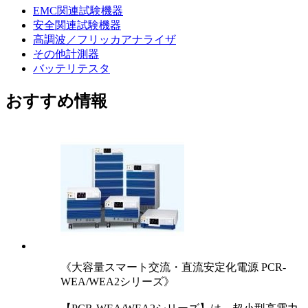
EMC関連試験機器
安全関連試験機器
高調波／フリッカアナライザ
その他計測器
バッテリテスタ
おすすめ情報
《大容量スマート交流・直流安定化電源 PCR-
WEA/WEA2シリーズ》