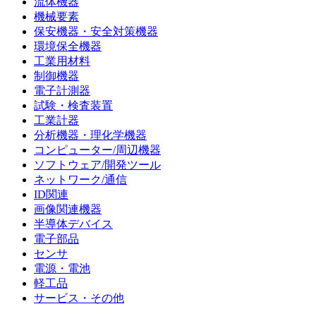
流体機器
機械要素
保安機器・安全対策機器
環境保全機器
工業用材料
制御機器
電子計測器
試験・検査装置
工業計器
分析機器・理化学機器
コンピューター/周辺機器
ソフトウェア/開発ツール
ネットワーク/通信
ID関連
画像関連機器
半導体デバイス
電子部品
センサ
電源・電池
軽工品
サービス・その他