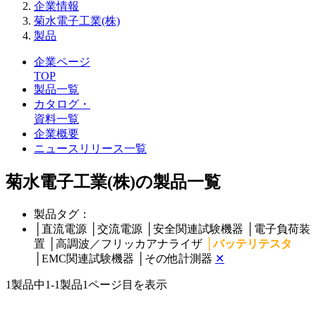
企業情報
菊水電子工業(株)
製品
企業ページ
TOP
製品一覧
カタログ・
資料一覧
企業概要
ニュースリリース一覧
菊水電子工業(株)の製品一覧
製品タグ：
│
直流電源
│
交流電源
│
安全関連試験機器
│
電子負荷装
置
│
高調波／フリッカアナライザ
│
バッテリテスタ
│
EMC関連試験機器
│
その他計測器
✕
1製品中
1-1製品
1ページ目を表示