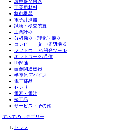
環境保全機器
工業用材料
制御機器
電子計測器
試験・検査装置
工業計器
分析機器・理化学機器
コンピューター/周辺機器
ソフトウェア/開発ツール
ネットワーク/通信
ID関連
画像関連機器
半導体デバイス
電子部品
センサ
電源・電池
軽工品
サービス・その他
すべてのカテゴリー
トップ