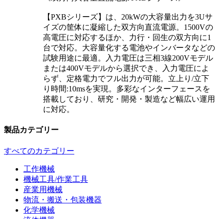
【PXBシリーズ】は、20kWの大容量出力を3Uサ
イズの筐体に凝縮した双方向直流電源。1500Vの
高電圧に対応するほか、力行・回生の双方向に1
台で対応。大容量化する電池やインバータなどの
試験用途に最適。入力電圧は三相3線200Vモデル
または400Vモデルから選択でき、入力電圧によ
らず、定格電力でフル出力が可能。立上り/立下
り時間:10msを実現。多彩なインターフェースを
搭載しており、研究・開発・製造など幅広い運用
に対応。
製品カテゴリー
すべてのカテゴリー
工作機械
機械工具/作業工具
産業用機械
物流・搬送・包装機器
化学機械