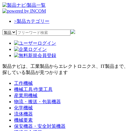
>
製品カテゴリー
製品ナビは、工業製品からエレクトロニクス、IT製品まで、
探している製品が見つかります
工作機械
機械工具/作業工具
産業用機械
物流・搬送・包装機器
化学機械
流体機器
機械要素
保安機器・安全対策機器