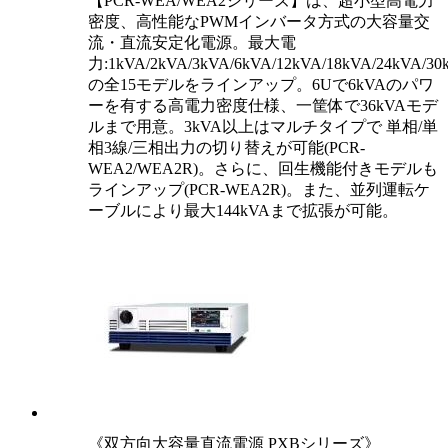
【PCR-WEA/WEA2シリーズ】は、超小型高電力
密度、高性能なPWMインバータ方式の大容量交
流・直流安定化電源。最大電
力:1kVA/2kVA/3kVA/6kVA/12kVA/18kVA/24kVA/30
の全15モデルをラインアップ。6Uで6kVAのパワ
ーを有する高電力密度仕様、一筐体で36kVAモデ
ルまで用意。3kVA以上はマルチタイプで 単相/単
相3線/三相出力の切り替えが可能(PCR-
WEA2/WEA2R)。さらに、回生機能付きモデルも
ラインアップ(PCR-WEA2R)。また、並列運転ケ
ーブルにより最大144kVAまで拡張が可能。
《双方向大容量直流電源 PXBシリーズ》