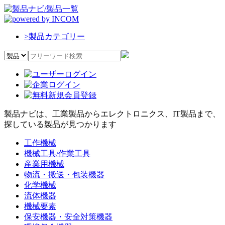
>
製品カテゴリー
製品ナビは、工業製品からエレクトロニクス、IT製品まで、
探している製品が見つかります
工作機械
機械工具/作業工具
産業用機械
物流・搬送・包装機器
化学機械
流体機器
機械要素
保安機器・安全対策機器