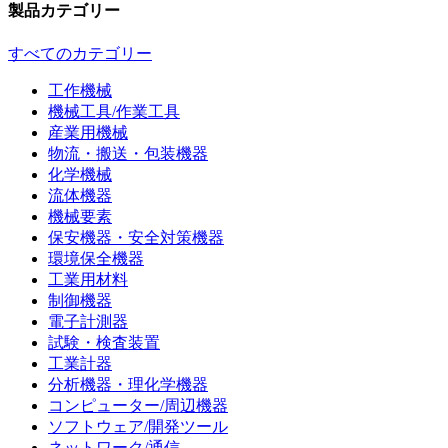
製品カテゴリー
すべてのカテゴリー
工作機械
機械工具/作業工具
産業用機械
物流・搬送・包装機器
化学機械
流体機器
機械要素
保安機器・安全対策機器
環境保全機器
工業用材料
制御機器
電子計測器
試験・検査装置
工業計器
分析機器・理化学機器
コンピューター/周辺機器
ソフトウェア/開発ツール
ネットワーク/通信