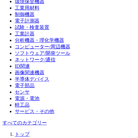
環境保全機器
工業用材料
制御機器
電子計測器
試験・検査装置
工業計器
分析機器・理化学機器
コンピューター/周辺機器
ソフトウェア/開発ツール
ネットワーク/通信
ID関連
画像関連機器
半導体デバイス
電子部品
センサ
電源・電池
軽工品
サービス・その他
すべてのカテゴリー
トップ