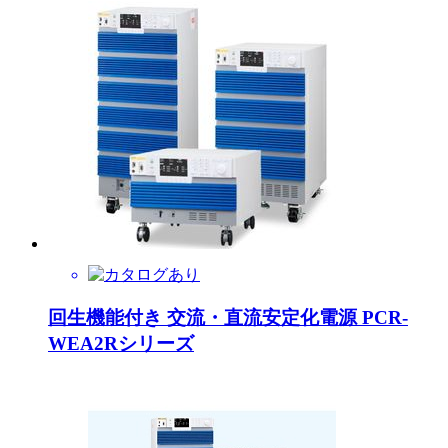
回生機能付き 交流・直流安定化電源 PCR-
WEA2Rシリーズ