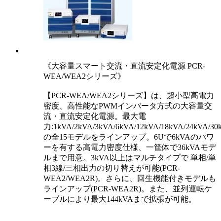
《大容量スマート交流・直流安定化電源 PCR-
WEA/WEA2シリーズ》
【PCR-WEA/WEA2シリーズ】は、超小型高電力
密度、高性能なPWMインバータ方式の大容量交
流・直流安定化電源。最大電
力:1kVA/2kVA/3kVA/6kVA/12kVA/18kVA/24kVA/30
の全15モデルをラインアップ。6Uで6kVAのパワ
ーを有する高電力密度仕様、一筐体で36kVAモデ
ルまで用意。3kVA以上はマルチタイプで 単相/単
相3線/三相出力の切り替えが可能(PCR-
WEA2/WEA2R)。さらに、回生機能付きモデルも
ラインアップ(PCR-WEA2R)。また、並列運転ケ
ーブルにより最大144kVAまで拡張が可能。