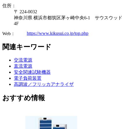
住所：
〒 224-0032
神奈川県 横浜市都筑区茅ヶ崎中央6-1 サウスウッド
4F
https://www.kikusui.co.jp/top.php
Web：
関連キーワード
交流電源
直流電源
安全関連試験機器
電子負荷装置
高調波／フリッカアナライザ
おすすめ情報