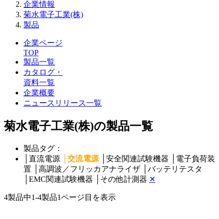
企業情報
菊水電子工業(株)
製品
企業ページ
TOP
製品一覧
カタログ・
資料一覧
企業概要
ニュースリリース一覧
菊水電子工業(株)の製品一覧
製品タグ：
│
直流電源
│
交流電源
│
安全関連試験機器
│
電子負荷装
置
│
高調波／フリッカアナライザ
│
バッテリテスタ
│
EMC関連試験機器
│
その他計測器
✕
4製品中
1-4製品
1ページ目を表示