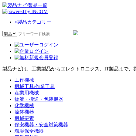
>
製品カテゴリー
製品ナビは、工業製品からエレクトロニクス、IT製品まで、
工作機械
機械工具/作業工具
産業用機械
物流・搬送・包装機器
化学機械
流体機器
機械要素
保安機器・安全対策機器
環境保全機器