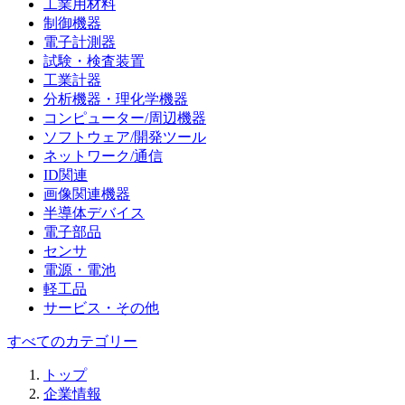
工業用材料
制御機器
電子計測器
試験・検査装置
工業計器
分析機器・理化学機器
コンピューター/周辺機器
ソフトウェア/開発ツール
ネットワーク/通信
ID関連
画像関連機器
半導体デバイス
電子部品
センサ
電源・電池
軽工品
サービス・その他
すべてのカテゴリー
トップ
企業情報