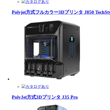
Polyjet方式フルカラー3Dプリンタ J850 TechSty
PolyJet方式3Dプリンタ J35 Pro