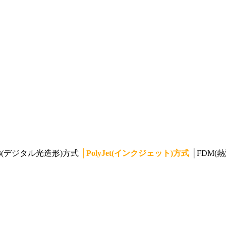
P3(デジタル光造形)方式
│
PolyJet(インクジェット)方式
│
FDM(