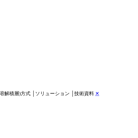
熱溶解積層)方式
│
ソリューション
│
技術資料
✕