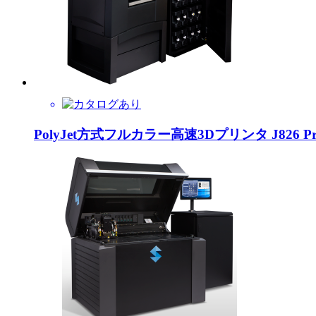
PolyJet方式フルカラー高速3Dプリンタ J826 Pr