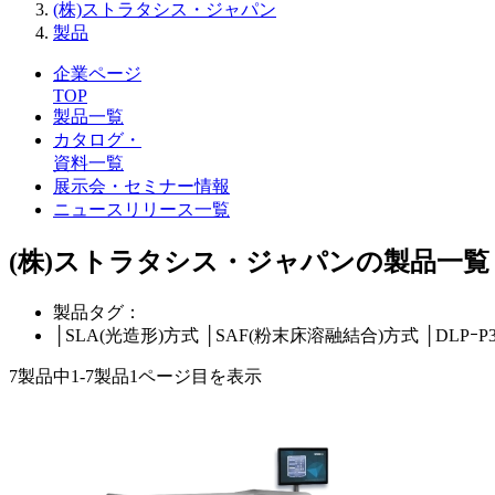
(株)ストラタシス・ジャパン
製品
企業ページ
TOP
製品一覧
カタログ・
資料一覧
展示会・セミナー情報
ニュースリリース一覧
(株)ストラタシス・ジャパンの製品一覧
製品タグ：
│
SLA(光造形)方式
│
SAF(粉末床溶融結合)方式
│
DLPｰ
7製品中
1-7製品
1ページ目を表示