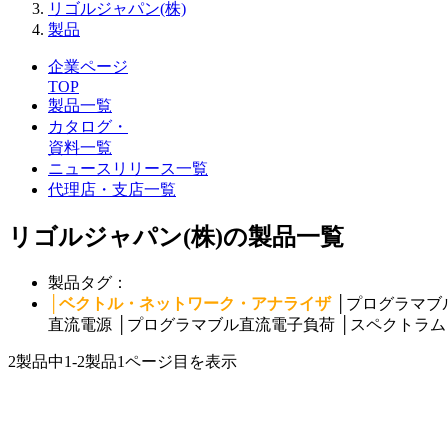
リゴルジャパン(株)
製品
企業ページ
TOP
製品一覧
カタログ・
資料一覧
ニュースリリース一覧
代理店・支店一覧
リゴルジャパン(株)の製品一覧
製品タグ：
│
ベクトル・ネットワーク・アナライザ
│
プログラマブ
直流電源
│
プログラマブル直流電子負荷
│
スペクトラム
2製品中
1-2製品
1ページ目を表示