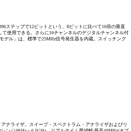
096ステップで12ビットという、8ビットに比べて16倍の垂直
して使用できる。さらに16チャンネルのデジタルチャンネル付
「Sモデル」は、標準で25MHz信号発生器を内蔵。スイッチング
ラム・アナライザ。スイープ・スペクトラム・アナライザおよびリ
9kHz～6.5GHz、リアルタイム帯域幅:最高40MHz(オプ