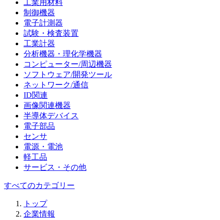
工業用材料
制御機器
電子計測器
試験・検査装置
工業計器
分析機器・理化学機器
コンピューター/周辺機器
ソフトウェア/開発ツール
ネットワーク/通信
ID関連
画像関連機器
半導体デバイス
電子部品
センサ
電源・電池
軽工品
サービス・その他
すべてのカテゴリー
トップ
企業情報