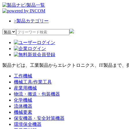
>
製品カテゴリー
製品ナビは、工業製品からエレクトロニクス、IT製品まで、
工作機械
機械工具/作業工具
産業用機械
物流・搬送・包装機器
化学機械
流体機器
機械要素
保安機器・安全対策機器
環境保全機器