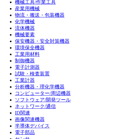
機械工具/作業工具
産業用機械
物流・搬送・包装機器
化学機械
流体機器
機械要素
保安機器・安全対策機器
環境保全機器
工業用材料
制御機器
電子計測器
試験・検査装置
工業計器
分析機器・理化学機器
コンピューター/周辺機器
ソフトウェア/開発ツール
ネットワーク/通信
ID関連
画像関連機器
半導体デバイス
電子部品
センサ