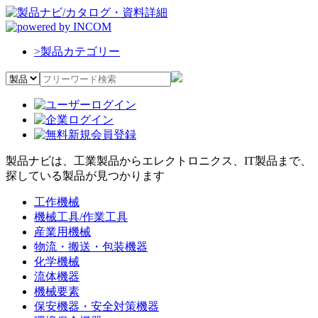
>
製品カテゴリー
製品ナビは、工業製品からエレクトロニクス、IT製品まで、
探している製品が見つかります
工作機械
機械工具/作業工具
産業用機械
物流・搬送・包装機器
化学機械
流体機器
機械要素
保安機器・安全対策機器