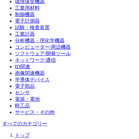
環境保全機器
工業用材料
制御機器
電子計測器
試験・検査装置
工業計器
分析機器・理化学機器
コンピューター/周辺機器
ソフトウェア/開発ツール
ネットワーク/通信
ID関連
画像関連機器
半導体デバイス
電子部品
センサ
電源・電池
軽工品
サービス・その他
すべてのカテゴリー
トップ