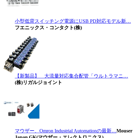
小型低背スイッチング電源にUSB PD対応モデル新…
フエニックス・コンタクト(株)
【新製品】 大流量対応集合配管「ウルトラマニ…
(株)リガルジョイント
マウザー、Omron Industrial Automationの最新…
Mouser
Japan GK(マウザー・エレクトロニクス)