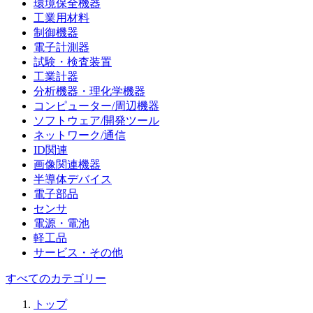
環境保全機器
工業用材料
制御機器
電子計測器
試験・検査装置
工業計器
分析機器・理化学機器
コンピューター/周辺機器
ソフトウェア/開発ツール
ネットワーク/通信
ID関連
画像関連機器
半導体デバイス
電子部品
センサ
電源・電池
軽工品
サービス・その他
すべてのカテゴリー
トップ