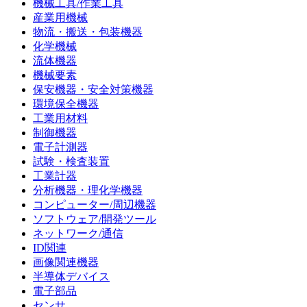
機械工具/作業工具
産業用機械
物流・搬送・包装機器
化学機械
流体機器
機械要素
保安機器・安全対策機器
環境保全機器
工業用材料
制御機器
電子計測器
試験・検査装置
工業計器
分析機器・理化学機器
コンピューター/周辺機器
ソフトウェア/開発ツール
ネットワーク/通信
ID関連
画像関連機器
半導体デバイス
電子部品
センサ