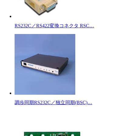
RS232C／RS422変換コネクタ RSC…
調歩同期RS232C／独立同期(BSC)…