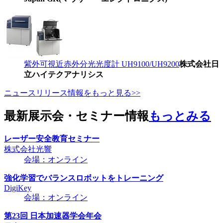
紫外可視近赤外分光光度計 UH9100/UH9200
株式会社日
立ハイテクアナリシス
ニュースリリース情報をもっと見る>>
最新展示会・セミナー情報
もっとみる
レーザー安全教育セミナー
株式会社光響
会場：オンライン
強化学習でバランスロボットをトレーニング
DigiKey
会場：オンライン
第23回 日本加速器学会年会