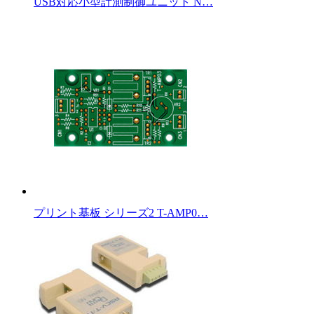
USB対応小型計測制御ユニット N…
プリント基板 シリーズ2 T-AMP0…