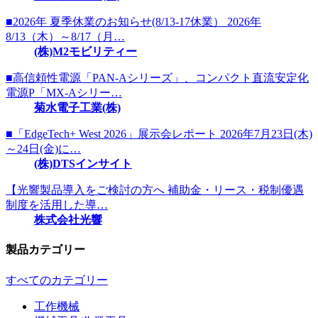
■2026年 夏季休業のお知らせ(8/13-17休業） 2026年
8/13（木）～8/17（月…
(株)M2モビリティー
■高信頼性電源「PAN-Aシリーズ」、コンパクト直流安定化
電源P「MX-Aシリー…
菊水電子工業(株)
■「EdgeTech+ West 2026」展示会レポート 2026年7月23日(木)
～24日(金)に…
(株)DTSインサイト
【光響製品導入をご検討の方へ 補助金・リース・税制優遇
制度を活用した導…
株式会社光響
製品カテゴリー
すべてのカテゴリー
工作機械