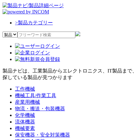
>
製品カテゴリー
製品ナビは、工業製品からエレクトロニクス、IT製品まで、
探している製品が見つかります
工作機械
機械工具/作業工具
産業用機械
物流・搬送・包装機器
化学機械
流体機器
機械要素
保安機器・安全対策機器