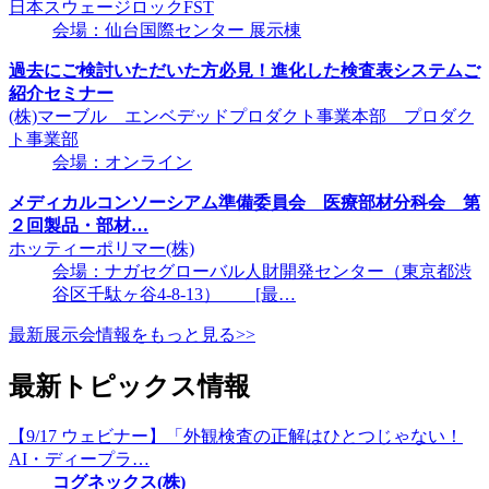
日本スウェージロックFST
会場：仙台国際センター 展示棟
過去にご検討いただいた方必見！進化した検査表システムご
紹介セミナー
(株)マーブル エンベデッドプロダクト事業本部 プロダク
ト事業部
会場：オンライン
メディカルコンソーシアム準備委員会 医療部材分科会 第
２回製品・部材…
ホッティーポリマー(株)
会場：ナガセグローバル人財開発センター（東京都渋
谷区千駄ヶ谷4-8-13） [最…
最新展示会情報をもっと見る>>
最新トピックス情報
【9/17 ウェビナー】「外観検査の正解はひとつじゃない！
AI・ディープラ…
コグネックス(株)