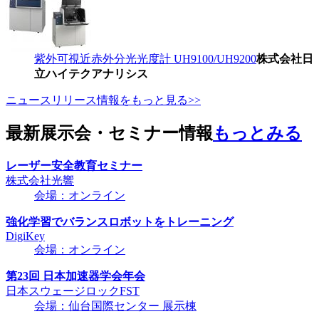
紫外可視近赤外分光光度計 UH9100/UH9200
株式会社日
立ハイテクアナリシス
ニュースリリース情報をもっと見る>>
最新展示会・セミナー情報
もっとみる
レーザー安全教育セミナー
株式会社光響
会場：オンライン
強化学習でバランスロボットをトレーニング
DigiKey
会場：オンライン
第23回 日本加速器学会年会
日本スウェージロックFST
会場：仙台国際センター 展示棟