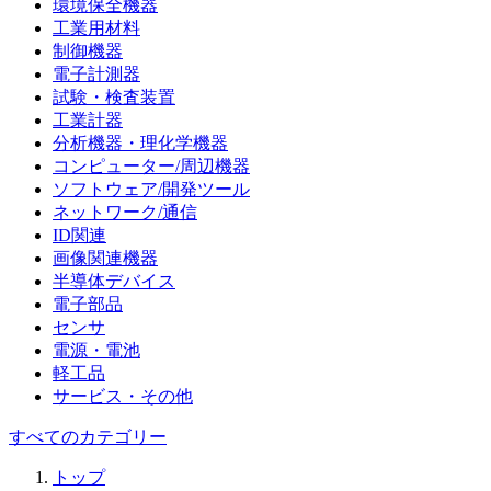
環境保全機器
工業用材料
制御機器
電子計測器
試験・検査装置
工業計器
分析機器・理化学機器
コンピューター/周辺機器
ソフトウェア/開発ツール
ネットワーク/通信
ID関連
画像関連機器
半導体デバイス
電子部品
センサ
電源・電池
軽工品
サービス・その他
すべてのカテゴリー
トップ