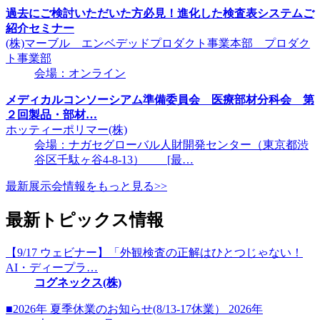
過去にご検討いただいた方必見！進化した検査表システムご
紹介セミナー
(株)マーブル エンベデッドプロダクト事業本部 プロダク
ト事業部
会場：オンライン
メディカルコンソーシアム準備委員会 医療部材分科会 第
２回製品・部材…
ホッティーポリマー(株)
会場：ナガセグローバル人財開発センター（東京都渋
谷区千駄ヶ谷4-8-13） [最…
最新展示会情報をもっと見る>>
最新トピックス情報
【9/17 ウェビナー】「外観検査の正解はひとつじゃない！
AI・ディープラ…
コグネックス(株)
■2026年 夏季休業のお知らせ(8/13-17休業） 2026年