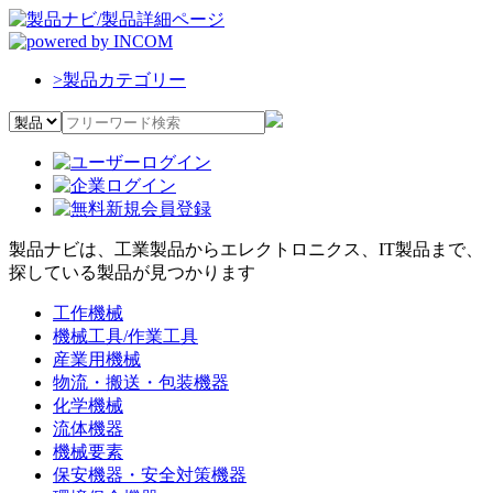
>
製品カテゴリー
製品ナビは、工業製品からエレクトロニクス、IT製品まで、
探している製品が見つかります
工作機械
機械工具/作業工具
産業用機械
物流・搬送・包装機器
化学機械
流体機器
機械要素
保安機器・安全対策機器