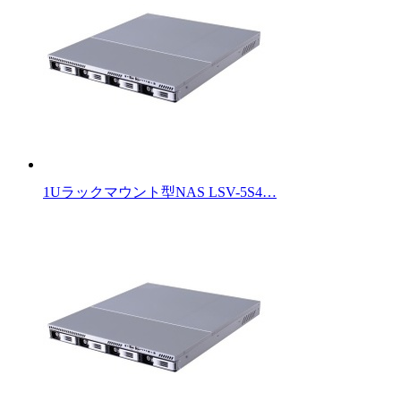
1Uラックマウント型NAS LSV-5S4…