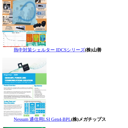
熱中対策シェルター IDCSシリーズ
(株)山善
Nessum 通信用LSI Gen4-BPL
(株)メガチップス