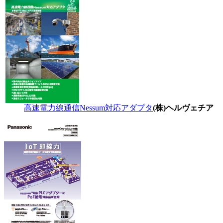
高速電力線通信Nessum対応アダプタ
(株)ヘルヴェチア