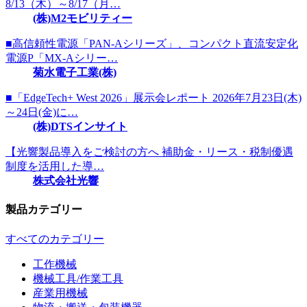
8/13（木）～8/17（月…
(株)M2モビリティー
■高信頼性電源「PAN-Aシリーズ」、コンパクト直流安定化
電源P「MX-Aシリー…
菊水電子工業(株)
■「EdgeTech+ West 2026」展示会レポート 2026年7月23日(木)
～24日(金)に…
(株)DTSインサイト
【光響製品導入をご検討の方へ 補助金・リース・税制優遇
制度を活用した導…
株式会社光響
製品カテゴリー
すべてのカテゴリー
工作機械
機械工具/作業工具
産業用機械