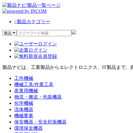
>
製品カテゴリー
製品ナビは、工業製品からエレクトロニクス、IT製品まで、
工作機械
機械工具/作業工具
産業用機械
物流・搬送・包装機器
化学機械
流体機器
機械要素
保安機器・安全対策機器
環境保全機器