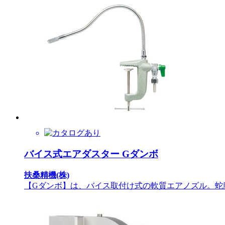
バイス式エアダスター Gダンボ
扶桑精機(株)
【Gダンボ】は、バイス取付け式の軟質エアノズル。蛇腹