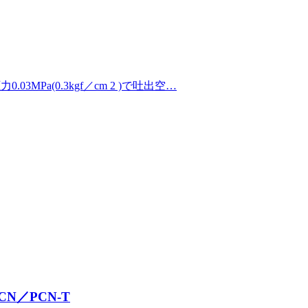
03MPa(0.3kgf／cm 2 )で吐出空…
N／PCN-T