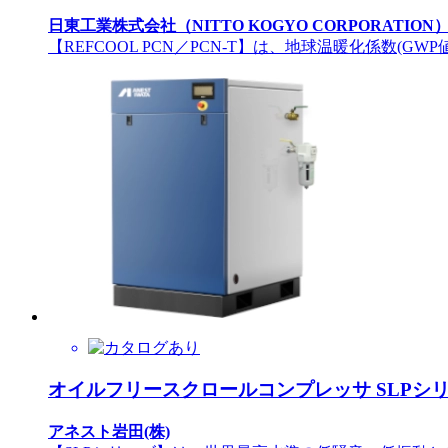
日東工業株式会社（NITTO KOGYO CORPORATION
【REFCOOL PCN／PCN-T】は、地球温暖化係数(GWP
オイルフリースクロールコンプレッサ SLPシ
アネスト岩田(株)