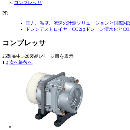
コンプレッサ
PR
圧力、温度、流速の計測ソリューションと国際MR
ドレンデストロイヤーCO2はドレーン清水化とC
コンプレッサ
25製品中
1-20製品
1ページ目を表示
1
2
次へ
最後へ