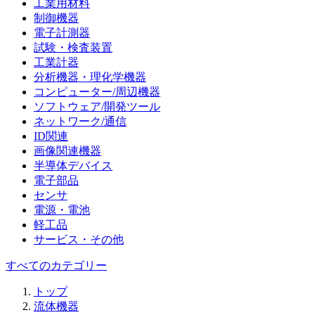
工業用材料
制御機器
電子計測器
試験・検査装置
工業計器
分析機器・理化学機器
コンピューター/周辺機器
ソフトウェア/開発ツール
ネットワーク/通信
ID関連
画像関連機器
半導体デバイス
電子部品
センサ
電源・電池
軽工品
サービス・その他
すべてのカテゴリー
トップ
流体機器