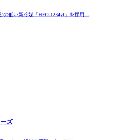
）
値)の低い新冷媒「HFO-1234yf」を採用…
リーズ