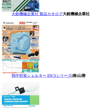
大銳機械企業社 製品カタログ
大銳機械企業社
熱中対策シェルター IDCSシリーズ
(株)山善