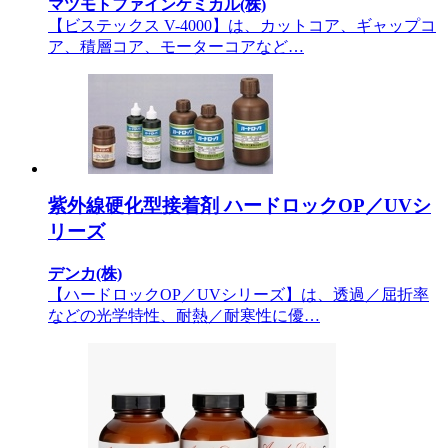
マツモトファインケミカル(株)
【ビステックス V-4000】は、カットコア、ギャップコ
ア、積層コア、モーターコアなど…
紫外線硬化型接着剤 ハードロックOP／UVシ
リーズ
デンカ(株)
【ハードロックOP／UVシリーズ】は、透過／屈折率
などの光学特性、耐熱／耐寒性に優…