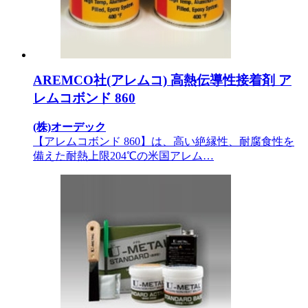
AREMCO社(アレムコ) 高熱伝導性接着剤 ア
レムコボンド 860
(株)オーデック
【アレムコボンド 860】は、高い絶縁性、耐腐食性を
備えた耐熱上限204℃の米国アレム…