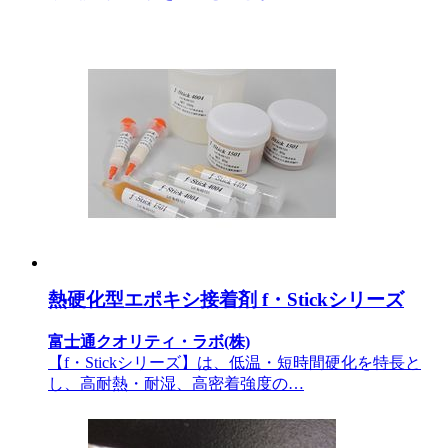
熱硬化型エポキシ接着剤 f・Stickシリーズ
富士通クオリティ・ラボ(株)
【f・Stickシリーズ】は、低温・短時間硬化を特長と
し、高耐熱・耐湿、高密着強度の…