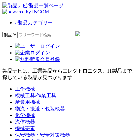
>
製品カテゴリー
製品ナビは、工業製品からエレクトロニクス、IT製品まで、
探している製品が見つかります
工作機械
機械工具/作業工具
産業用機械
物流・搬送・包装機器
化学機械
流体機器
機械要素
保安機器・安全対策機器