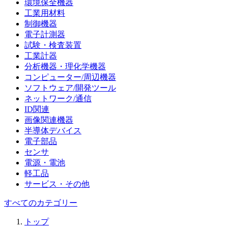
環境保全機器
工業用材料
制御機器
電子計測器
試験・検査装置
工業計器
分析機器・理化学機器
コンピューター/周辺機器
ソフトウェア/開発ツール
ネットワーク/通信
ID関連
画像関連機器
半導体デバイス
電子部品
センサ
電源・電池
軽工品
サービス・その他
すべてのカテゴリー
トップ