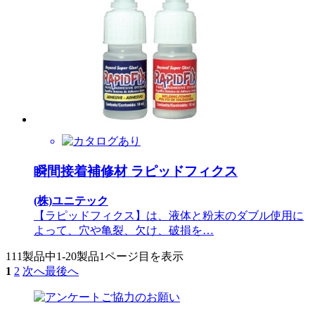
瞬間接着補修材 ラピッドフィクス
(株)ユニテック
【ラピッドフィクス】は、液体と粉末のダブル使用に
よって、穴や亀裂、欠け、破損を…
111製品中
1-20製品
1ページ目を表示
1
2
次へ
最後へ