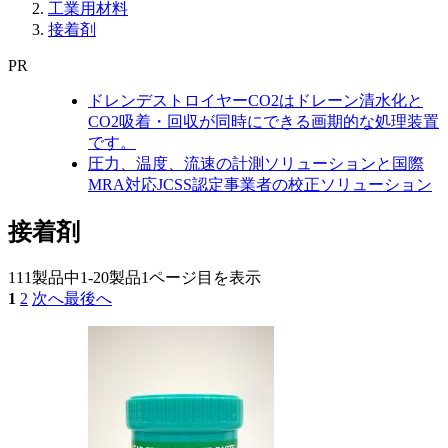
工業用材料
接着剤
PR
ドレンデストロイヤーCO2はドレーン清水化と
CO2吸着・回収が同時にできる画期的な処理装置
です。
圧力、温度、流速の計測ソリューションと国際
MRA対応JCSS認定事業者の校正ソリューション
接着剤
111製品中
1-20製品
1ページ目を表示
1
2
次へ
最後へ