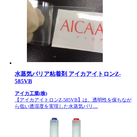
水蒸気バリア粘着剤 アイカアイトロンZ-
585VB
アイカ工業(株)
【アイカアイトロンZ-585VB】は、透明性を保ちなが
ら低い透湿度を実現した水蒸気バリ…