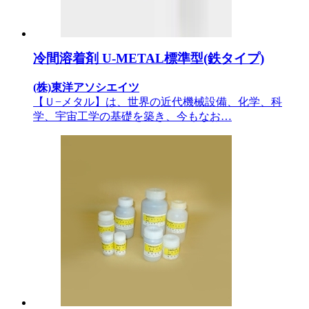
冷間溶着剤 U-METAL標準型(鉄タイプ)
(株)東洋アソシエイツ
【Ｕ−メタル】は、世界の近代機械設備、化学、科
学、宇宙工学の基礎を築き、今もなお…