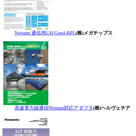
Nessum 通信用LSI Gen4-BPL
(株)メガチップス
高速電力線通信Nessum対応アダプタ
(株)ヘルヴェチア