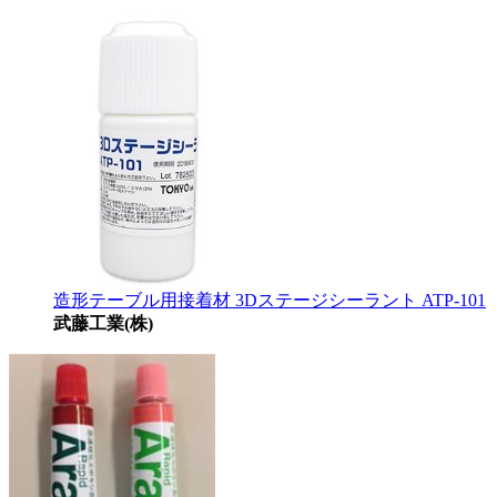
造形テーブル用接着材 3Dステージシーラント ATP-101
武藤工業(株)