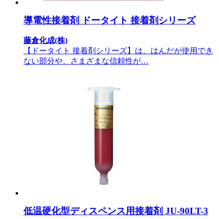
導電性接着剤 ドータイト 接着剤シリーズ
藤倉化成(株)
【ドータイト 接着剤シリーズ】は、はんだが使用でき
ない部分や、さまざまな信頼性が…
低温硬化型ディスペンス用接着剤 JU-90LT-3