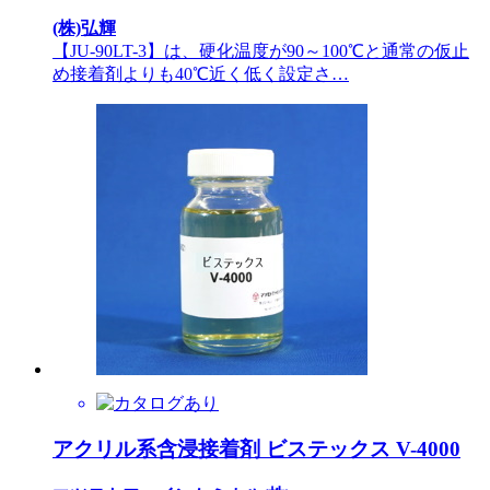
(株)弘輝
【JU-90LT-3】は、硬化温度が90～100℃と通常の仮止
め接着剤よりも40℃近く低く設定さ…
アクリル系含浸接着剤 ビステックス V-4000