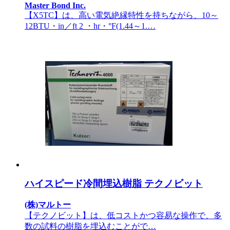
Master Bond Inc.
【X5TC】は、高い電気絶縁特性を持ちながら、10～
12BTU・in／ft 2 ・hr・°F(1.44～1.…
ハイスピード冷間埋込樹脂 テクノビット
(株)マルトー
【テクノビット】は、低コストかつ容易な操作で、多
数の試料の樹脂を埋込むことがで…