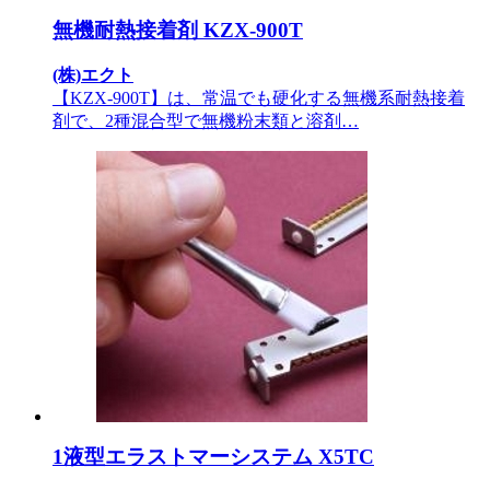
無機耐熱接着剤 KZX-900T
(株)エクト
【KZX-900T】は、常温でも硬化する無機系耐熱接着
剤で、2種混合型で無機粉末類と溶剤…
1液型エラストマーシステム X5TC