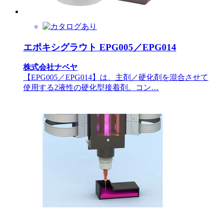
エポキシグラウト EPG005／EPG014
株式会社ナベヤ
【EPG005／EPG014】は、主剤／硬化剤を混合させて
使用する2液性の硬化型接着剤。コン…