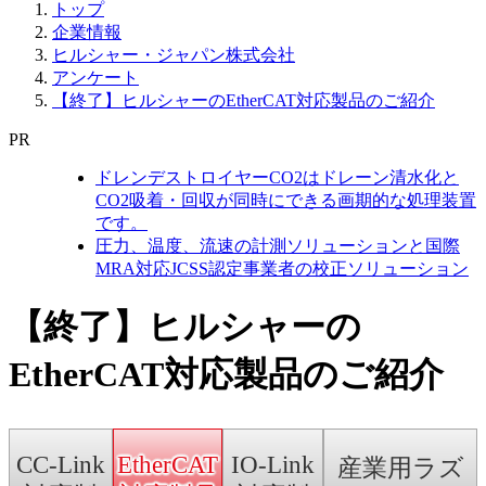
トップ
企業情報
ヒルシャー・ジャパン株式会社
アンケート
【終了】ヒルシャーのEtherCAT対応製品のご紹介
PR
ドレンデストロイヤーCO2はドレーン清水化と
CO2吸着・回収が同時にできる画期的な処理装置
です。
圧力、温度、流速の計測ソリューションと国際
MRA対応JCSS認定事業者の校正ソリューション
【終了】ヒルシャーの
EtherCAT対応製品のご紹介
CC-Link
EtherCAT
IO-Link
産業用ラズ