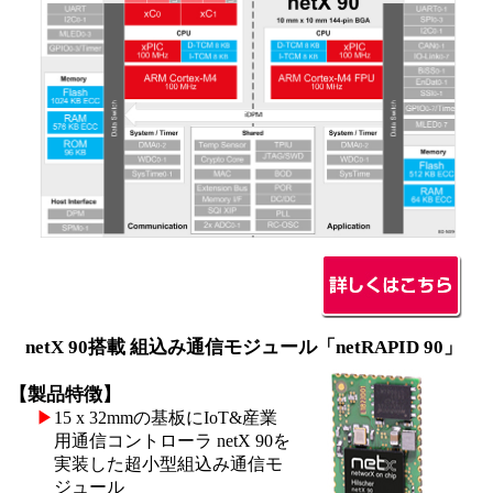
netX 90搭載 組込み通信モジュール「netRAPID 90」
【製品特徴】
▶
15 x 32mmの基板にIoT&産業
用通信コントローラ netX 90を
実装した超小型組込み通信モ
ジュール