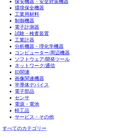
保安機器・安全対策機器
環境保全機器
工業用材料
制御機器
電子計測器
試験・検査装置
工業計器
分析機器・理化学機器
コンピューター/周辺機器
ソフトウェア/開発ツール
ネットワーク/通信
ID関連
画像関連機器
半導体デバイス
電子部品
センサ
電源・電池
軽工品
サービス・その他
すべてのカテゴリー