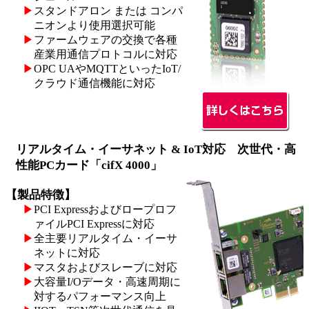
▶
スタンドアロン または コンパ
ニオンより使用選択可能
▶
ファームウェアの交換で各種
産業用通信プロトコルに対応
▶
OPC UAやMQTTといったIoT/
クラウド通信機能に対応
リアルタイム・イーサネット & IoT対応 次世代・高
性能PCカード「cifX 4000」
【製品特徴】
▶
PCI Expressおよびロープロフ
ァイルPCI Expressに対応
▶
全主要リアルタイム・イーサ
ネットに対応
▶
マスタおよびスレーブに対応
▶
大容量I/Oデータ・高速周期に
対するパフォーマンス向上