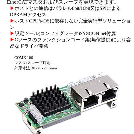
EtherCATマスタおよびスレーブを実現できます。
▶
ホストとの通信はパラレル8bit/16bit又はSPIによる
DPRAMアクセス
▶
ホストCPUやOSに依存しない完全実行型ソリューショ
ン
▶
設定ツール(コンフィグレータ)SYSCON.net付属
▶
Cソースのファンクションコード集(無償提供)により容
易なドライバ開発
COMX 100
マスタ/スレーブ対応
外形寸法:30x70x21.5mm