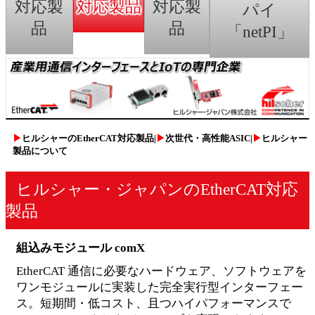
対応製
対応製品
対応製
パイ
品
品
「netPI」
▶
ヒルシャーのEtherCAT対応製品
|
▶
次世代・高性能ASIC
|
▶
ヒルシャー
製品について
ヒルシャー・ジャパンのEtherCAT対応
製品
組込みモジュール comX
EtherCAT 通信に必要なハードウェア、ソフトウェアを
ワンモジュールに実装した完全実行型インターフェー
ス。短期間・低コスト、且つハイパフォーマンスで