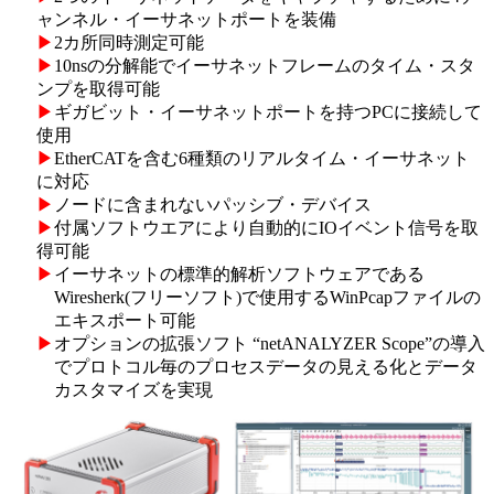
ャンネル・イーサネットポートを装備
▶
2カ所同時測定可能
▶
10nsの分解能でイーサネットフレームのタイム・スタ
ンプを取得可能
▶
ギガビット・イーサネットポートを持つPCに接続して
使用
▶
EtherCATを含む6種類のリアルタイム・イーサネット
に対応
▶
ノードに含まれないパッシブ・デバイス
▶
付属ソフトウエアにより自動的にIOイベント信号を取
得可能
▶
イーサネットの標準的解析ソフトウェアである
Wiresherk(フリーソフト)で使用するWinPcapファイルの
エキスポート可能
▶
オプションの拡張ソフト “netANALYZER Scope”の導入
でプロトコル毎のプロセスデータの見える化とデータ
カスタマイズを実現