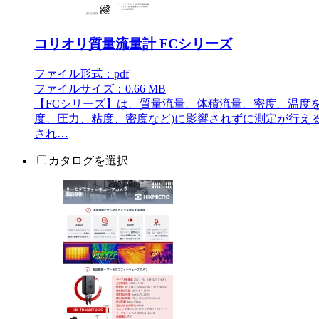
コリオリ質量流量計 FCシリーズ
ファイル形式：pdf
ファイルサイズ：0.66 MB
【FCシリーズ】は、質量流量、体積流量、密度、温度
度、圧力、粘度、密度など)に影響されずに測定が行え
され…
カタログを選択