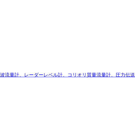
波流量計、レーダーレベル計、コリオリ質量流量計、圧力伝送