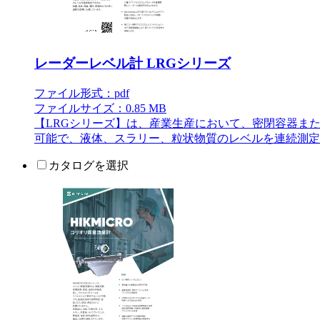
レーダーレベル計 LRGシリーズ
ファイル形式：pdf
ファイルサイズ：0.85 MB
【LRGシリーズ】は、産業生産において、密閉容器ま
可能で、液体、スラリー、粒状物質のレベルを連続測定
カタログを選択