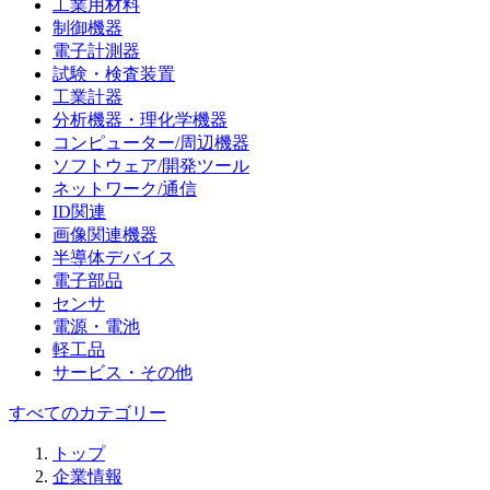
工業用材料
制御機器
電子計測器
試験・検査装置
工業計器
分析機器・理化学機器
コンピューター/周辺機器
ソフトウェア/開発ツール
ネットワーク/通信
ID関連
画像関連機器
半導体デバイス
電子部品
センサ
電源・電池
軽工品
サービス・その他
すべてのカテゴリー
トップ
企業情報