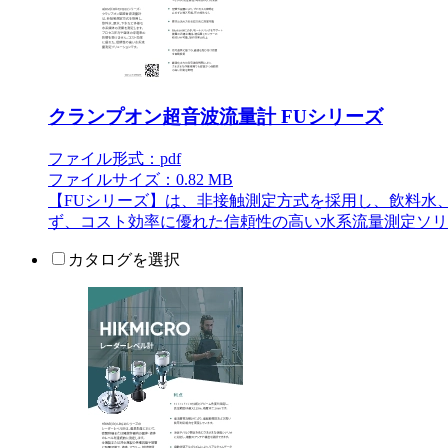
クランプオン超音波流量計 FUシリーズ
ファイル形式：pdf
ファイルサイズ：0.82 MB
【FUシリーズ】は、非接触測定方式を採用し、飲料水
ず、コスト効率に優れた信頼性の高い水系流量測定ソリ
カタログを選択