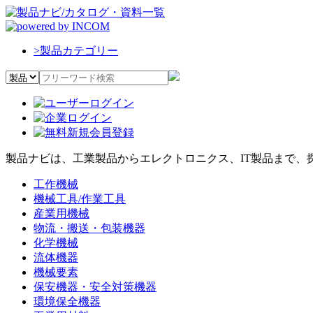
>
製品カテゴリー
製品ナビは、工業製品からエレクトロニクス、IT製品まで、
工作機械
機械工具/作業工具
産業用機械
物流・搬送・包装機器
化学機械
流体機器
機械要素
保安機器・安全対策機器
環境保全機器