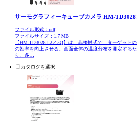
サーモグラフィーキューブカメラ HM-TD3028T
ファイル形式：pdf
ファイルサイズ：1.7 MB
【HM-TD3028T-2／3Q】は、非接触式で、タ
の効率を向上させる。画面全体の温度分布を測定するた
り、多…
カタログを選択