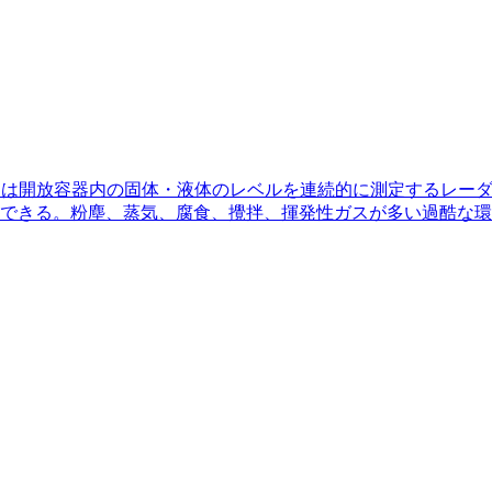
たは開放容器内の固体・液体のレベルを連続的に測定するレー
できる。粉塵、蒸気、腐食、攪拌、揮発性ガスが多い過酷な環