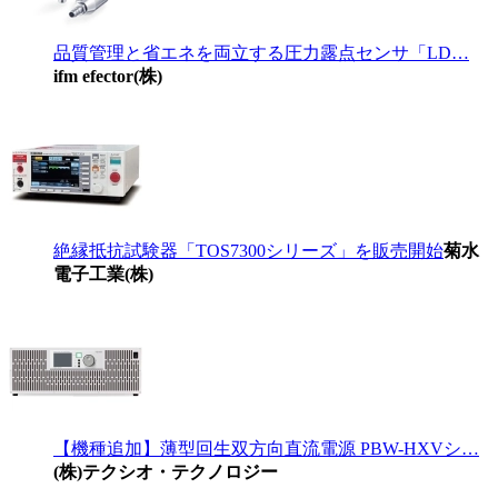
品質管理と省エネを両立する圧力露点センサ「LD…
ifm efector(株)
絶縁抵抗試験器「TOS7300シリーズ」を販売開始
菊水
電子工業(株)
【機種追加】薄型回生双方向直流電源 PBW-HXVシ…
(株)テクシオ・テクノロジー