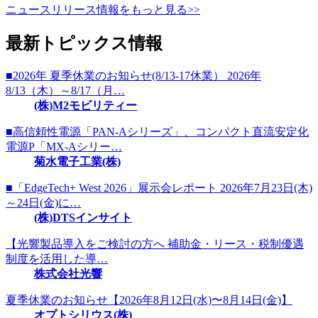
ニュースリリース情報をもっと見る>>
最新トピックス情報
■2026年 夏季休業のお知らせ(8/13-17休業） 2026年
8/13（木）～8/17（月…
(株)M2モビリティー
■高信頼性電源「PAN-Aシリーズ」、コンパクト直流安定化
電源P「MX-Aシリー…
菊水電子工業(株)
■「EdgeTech+ West 2026」展示会レポート 2026年7月23日(木)
～24日(金)に…
(株)DTSインサイト
【光響製品導入をご検討の方へ 補助金・リース・税制優遇
制度を活用した導…
株式会社光響
夏季休業のお知らせ【2026年8月12日(水)〜8月14日(金)】
オプトシリウス(株)