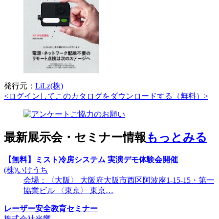
発行元：
LiLz(株)
<ログインしてこのカタログをダウンロードする（無料）>
最新展示会・セミナー情報
もっとみる
【無料】ミスト冷房システム 実演デモ体験会開催
(株)いけうち
会場：〈大阪〉 大阪府大阪市西区阿波座1-15-15・第一
協業ビル 〈東京〉 東京…
レーザー安全教育セミナー
株式会社光響