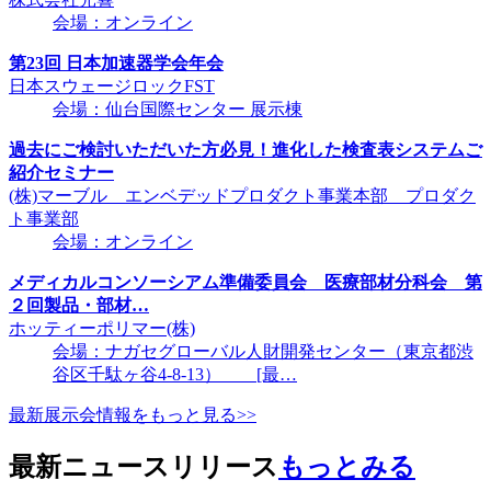
会場：オンライン
第23回 日本加速器学会年会
日本スウェージロックFST
会場：仙台国際センター 展示棟
過去にご検討いただいた方必見！進化した検査表システムご
紹介セミナー
(株)マーブル エンベデッドプロダクト事業本部 プロダク
ト事業部
会場：オンライン
メディカルコンソーシアム準備委員会 医療部材分科会 第
２回製品・部材…
ホッティーポリマー(株)
会場：ナガセグローバル人財開発センター（東京都渋
谷区千駄ヶ谷4-8-13） [最…
最新展示会情報をもっと見る>>
最新ニュースリリース
もっとみる