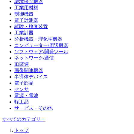
環境保全機器
工業用材料
制御機器
電子計測器
試験・検査装置
工業計器
分析機器・理化学機器
コンピューター/周辺機器
ソフトウェア/開発ツール
ネットワーク/通信
ID関連
画像関連機器
半導体デバイス
電子部品
センサ
電源・電池
軽工品
サービス・その他
すべてのカテゴリー
トップ