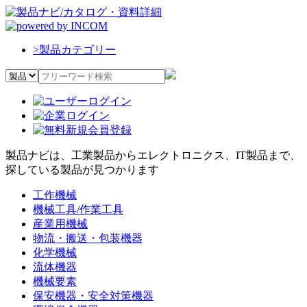
>
製品カテゴリー
製品ナビは、工業製品からエレクトロニクス、IT製品まで、
探している製品が見つかります
工作機械
機械工具/作業工具
産業用機械
物流・搬送・包装機器
化学機械
流体機器
機械要素
保安機器・安全対策機器