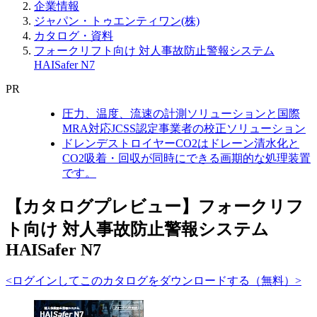
企業情報
ジャパン・トゥエンティワン(株)
カタログ・資料
フォークリフト向け 対人事故防止警報システム
HAISafer N7
PR
圧力、温度、流速の計測ソリューションと国際
MRA対応JCSS認定事業者の校正ソリューション
ドレンデストロイヤーCO2はドレーン清水化と
CO2吸着・回収が同時にできる画期的な処理装置
です。
【カタログプレビュー】フォークリフ
ト向け 対人事故防止警報システム
HAISafer N7
<ログインしてこのカタログをダウンロードする（無料）>