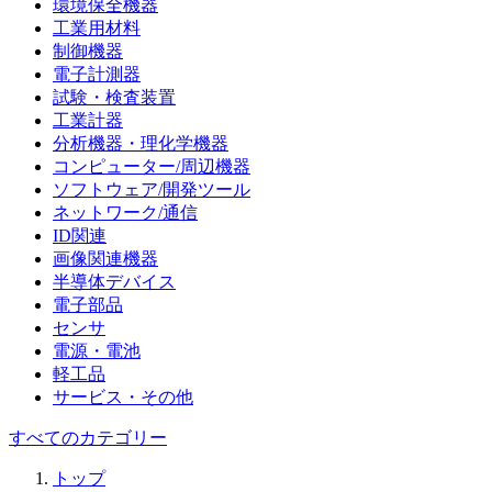
環境保全機器
工業用材料
制御機器
電子計測器
試験・検査装置
工業計器
分析機器・理化学機器
コンピューター/周辺機器
ソフトウェア/開発ツール
ネットワーク/通信
ID関連
画像関連機器
半導体デバイス
電子部品
センサ
電源・電池
軽工品
サービス・その他
すべてのカテゴリー
トップ