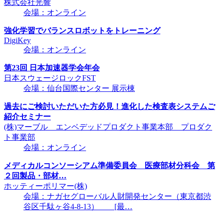
株式会社光響
会場：オンライン
強化学習でバランスロボットをトレーニング
DigiKey
会場：オンライン
第23回 日本加速器学会年会
日本スウェージロックFST
会場：仙台国際センター 展示棟
過去にご検討いただいた方必見！進化した検査表システムご
紹介セミナー
(株)マーブル エンベデッドプロダクト事業本部 プロダク
ト事業部
会場：オンライン
メディカルコンソーシアム準備委員会 医療部材分科会 第
２回製品・部材…
ホッティーポリマー(株)
会場：ナガセグローバル人財開発センター（東京都渋
谷区千駄ヶ谷4-8-13） [最…