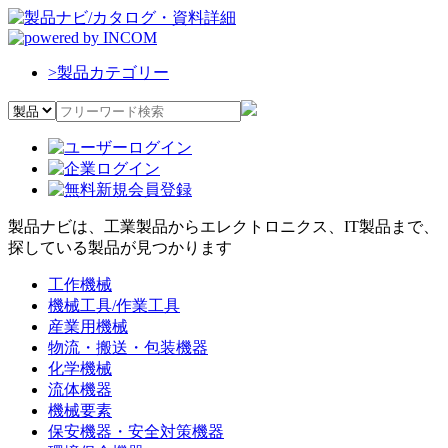
>
製品カテゴリー
製品ナビは、工業製品からエレクトロニクス、IT製品まで、
探している製品が見つかります
工作機械
機械工具/作業工具
産業用機械
物流・搬送・包装機器
化学機械
流体機器
機械要素
保安機器・安全対策機器