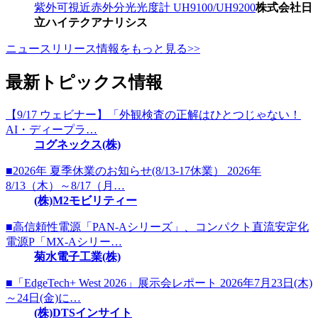
紫外可視近赤外分光光度計 UH9100/UH9200
株式会社日
立ハイテクアナリシス
ニュースリリース情報をもっと見る>>
最新トピックス情報
【9/17 ウェビナー】「外観検査の正解はひとつじゃない！
AI・ディープラ…
コグネックス(株)
■2026年 夏季休業のお知らせ(8/13-17休業） 2026年
8/13（木）～8/17（月…
(株)M2モビリティー
■高信頼性電源「PAN-Aシリーズ」、コンパクト直流安定化
電源P「MX-Aシリー…
菊水電子工業(株)
■「EdgeTech+ West 2026」展示会レポート 2026年7月23日(木)
～24日(金)に…
(株)DTSインサイト