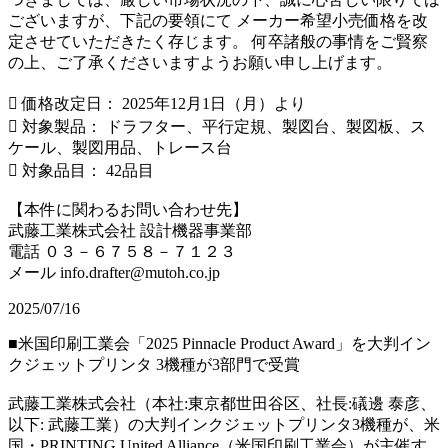
ございますが、下記の要領にて メーカー希望小売価格を改
定させていただきたく存じます。 何卒諸般の事情をご賢察
の上、ご了承くださいますようお願い申し上げます。
 価格改定日： 2025年12月1日（月）より
 対象製品： ドラフター、平行定規、製図台、製図板、ス
ケール、製図用品、トレース台
 対象品目： 42品目
【本件に関わるお問い合わせ先】
武藤工業株式会社 設計機器事業部
電話 ０３－６７５８－７１２３
メール info.drafter@mutoh.co.jp
2025/07/16
■米国印刷工業会「2025 Pinnacle Product Award」を大判イン
クジェットプリンタ 3機種が3部門で受賞
武藤工業株式会社（本社:東京都世田谷区、社長:礒邊 泰彦、
以下: 武藤工業）の大判インクジェットプリンタ3機種が、米
国・PRINTING United Alliance（米国印刷工業会）が主催す