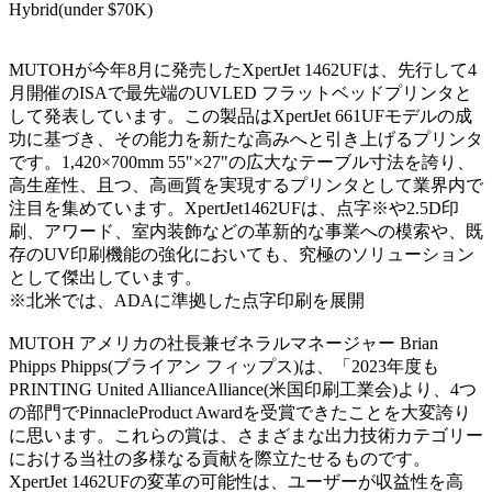
Hybrid(under $70K)
MUTOHが今年8月に発売したXpertJet 1462UFは、先行して4
月開催のISAで最先端のUVLED フラットベッドプリンタと
して発表しています。この製品はXpertJet 661UFモデルの成
功に基づき、その能力を新たな高みへと引き上げるプリンタ
です。1,420×700mm 55"×27"の広大なテーブル寸法を誇り、
高生産性、且つ、高画質を実現するプリンタとして業界内で
注目を集めています。XpertJet1462UFは、点字※や2.5D印
刷、アワード、室内装飾などの革新的な事業への模索や、既
存のUV印刷機能の強化においても、究極のソリューション
として傑出しています。
※北米では、ADAに準拠した点字印刷を展開
MUTOH アメリカの社長兼ゼネラルマネージャー Brian
Phipps Phipps(ブライアン フィップス)は、「2023年度も
PRINTING United AllianceAlliance(米国印刷工業会)より、4つ
の部門でPinnacleProduct Awardを受賞できたことを大変誇り
に思います。これらの賞は、さまざまな出力技術カテゴリー
における当社の多様なる貢献を際立たせるものです。
XpertJet 1462UFの変革の可能性は、ユーザーが収益性を高