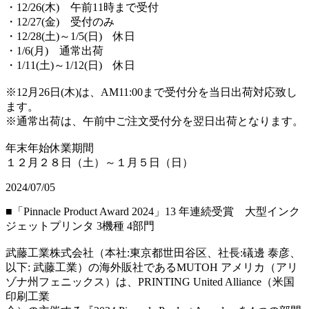
・12/26(木) 午前11時まで受付
・12/27(金) 受付のみ
・12/28(土)～1/5(日) 休日
・1/6(月) 通常出荷
・1/11(土)～1/12(日) 休日
※12月26日(木)は、AM11:00まで受付分を当日出荷対応致し
ます。
※通常出荷は、午前中ご注文受付分を翌日出荷となります。
年末年始休業期間
１２月２８日（土）～１月５日（日）
2024/07/05
■「Pinnacle Product Award 2024」13 年連続受賞 大型インク
ジェットプリンタ 3機種 4部門
武藤工業株式会社（本社:東京都世田谷区、社長:礒邊 泰彦、
以下: 武藤工業）の海外販社であるMUTOH アメリカ（アリ
ゾナ州フェニックス）は、PRINTING United Alliance（米国
印刷工業