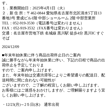
す。
１．業務開始日：2025年4月1日（火）
２．新 住 所：〒462-0844 愛知県名古屋市北区清水5丁目13
番地3号 豊成ビル1階 中部ショールーム 2階 中部営業所
TEL：052-919-3530（電話番号は変わりません）
FAX：052-919-3532（FAX番号は変わりません）
交通：名古屋市営地下鉄 名城線 黒川駅 徒歩4分 黒川IC すぐ
そば
2024/12/09
■年末年始休業に伴う商品出荷停止日のご案内
誠に勝手ながら年末年始休業に伴い、下記の日程で商品の出
荷停止を予定しておりま
すので、ご案内申し上げます。
また、年末年始は交通渋滞等によりご希望通りの配送日、配
送時間に間に合わない可能性が
ございますので、ご了解の程宜しくお願い申し上げます。
お客様にはご迷惑をおかけしますが、ご理解賜りますよう宜
しくお願い申し上げます。
・12/23(月)～2５日(水) 通常出荷