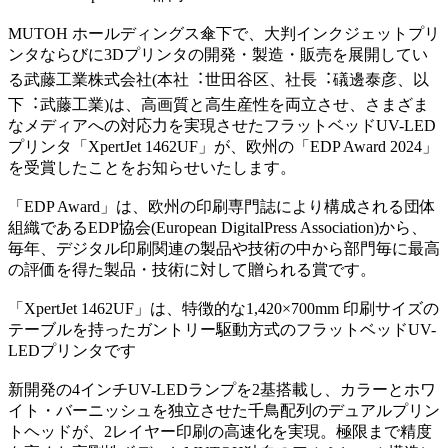
MUTOH ホールディングス傘下で、大判インクジェットプリ
ンタならびに3Dプリンタの開発・製造・販売を展開してい
る武藤工業株式会社(本社︓世田谷区、社長︓礒邊泰彦、以
下︓武藤工業)は、高画質と高生産性を両立させ、さまざま
なメディアへの対応力を実現させたフラットベッドUV-LED
プリンタ「XpertJet 1462UF」が、欧州の「EDP Award 2024」
を受賞したことをお知らせいたします。
「EDP Award」は、欧州の印刷専門誌により構成される団体
組織であるEDP協会(European DigitalPress Association)から、
毎年、デジタル印刷関連の製品や技術の中から部門毎に最高
の評価を得た製品・技術に対して贈られる賞です。
「XpertJet 1462UF」は、特徴的な1,420×700mm 印刷サイズの
テーブルを持ったガントリー駆動方式のフラットベッドUV-
LEDプリンタです
新開発の4インチUV-LEDランプを2基搭載し、カラーとホワ
イト・バーニッシュを独立させた千鳥配列のデュアルプリン
トヘッドが、2レイヤー印刷の高速化を実現。極限まで精度