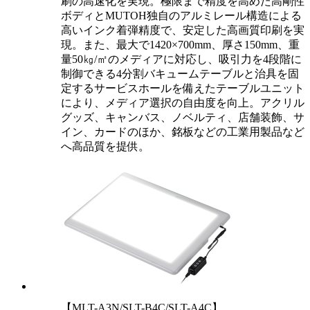
刷の高速化を実現。極限まで精度を高めた高剛性
ボディとMUTOH独自のアルミレール構造による
高いインク着弾精度で、安定した高画質印刷を実
現。また、最大で1420×700mm、厚さ150mm、重
量50㎏/㎡のメディアに対応し、吸引力を4段階に
制御できる4分割バキュームテーブルと治具を固
定するサービスホールを備えたテーブルユニット
により、メディア選択の自由度を向上。アクリル
グッズ、キャンバス、ノベルティ、店舗装飾、サ
イン、カードのほか、銘板などの工業用製品など
へ高品質を提供。
【MLT-A3N/SLT-B4C/SLT-A4C】