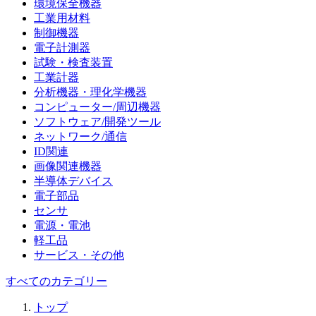
環境保全機器
工業用材料
制御機器
電子計測器
試験・検査装置
工業計器
分析機器・理化学機器
コンピューター/周辺機器
ソフトウェア/開発ツール
ネットワーク/通信
ID関連
画像関連機器
半導体デバイス
電子部品
センサ
電源・電池
軽工品
サービス・その他
すべてのカテゴリー
トップ