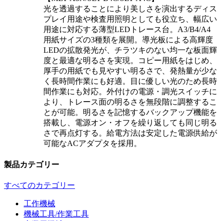
光を透過することにより美しさを演出するディス
プレイ用途や検査用照明としても役立ち、幅広い
用途に対応する薄型LEDトレース台。A3/B4/A4
用紙サイズの3種類を展開。導光板による高輝度
LEDの拡散発光が、チラツキのない均一な板面輝
度と最適な明るさを実現。コピー用紙をはじめ、
厚手の用紙でも見やすい明るさで、発熱量が少な
く長時間作業にも好適。目に優しい光のため長時
間作業にも対応。外付けの電源・調光スイッチに
より、トレース面の明るさを無段階に調整するこ
とが可能。明るさを記憶するバックアップ機能を
搭載し、電源オン・オフを繰り返しても同じ明る
さで再点灯する。給電方法は安定した電源供給が
可能なACアダプタを採用。
製品カテゴリー
すべてのカテゴリー
工作機械
機械工具/作業工具