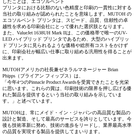
したことは、エコソルベント
プリンタにおける比類のない色精度と印刷の一貫性に対する
当社の取り組みが認められたことを意味します。MUTOH の
エコソルベント プリンタは、スピード、品質、信頼性の卓
越性を求める印刷会社にとって優れた選択肢となります。
また、ValueJet 1638UH Mark IIは、この価格帯で唯一のUV-
LED ハイブリッド プリンタであるため、大型のハイブリッ
ド プリンタに見られるような価格や総所有コストをかけず
に、印刷会社が幅広い仕事に取り組める汎用性を得ることが
出来ます。
MUTOHアメリカの社長兼ゼネラルマネージャー Brian
Phipps（ブライアン フィップス）は、
「今年4つのPinnacle Product Awardsを受賞できたことを光栄
に思います。これらの賞は、印刷技術の限界を押し広げる優
れた製品を提供するという当社の取り組みを示していま
す。」と述べています。
MUTOHは、常にメイド・イン・ジャパンの高品質な製品の
設計と製造、そして最高のサービスを誇りとしています。今
後も技術革新に努め、技術の進歩をリードし、業界最高水準
の品質を実現する製品を提供してまいります。