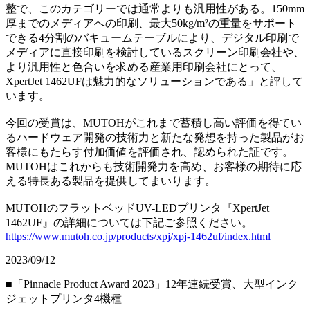
整で、このカテゴリーでは通常よりも汎用性がある。150mm
厚までのメディアへの印刷、最大50kg/m²の重量をサポート
できる4分割のバキュームテーブルにより、デジタル印刷で
メディアに直接印刷を検討しているスクリーン印刷会社や、
より汎用性と色合いを求める産業用印刷会社にとって、
XpertJet 1462UFは魅力的なソリューションである」と評して
います。
今回の受賞は、MUTOHがこれまで蓄積し高い評価を得てい
るハードウェア開発の技術力と新たな発想を持った製品がお
客様にもたらす付加価値を評価され、認められた証です。
MUTOHはこれからも技術開発力を高め、お客様の期待に応
える特長ある製品を提供してまいります。
MUTOHのフラットベッドUV-LEDプリンタ『XpertJet
1462UF』の詳細については下記ご参照ください。
https://www.mutoh.co.jp/products/xpj/xpj-1462uf/index.html
2023/09/12
■「Pinnacle Product Award 2023」12年連続受賞、大型インク
ジェットプリンタ4機種