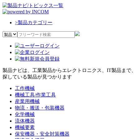
>
製品カテゴリー
製品ナビは、工業製品からエレクトロニクス、IT製品まで、
探している製品が見つかります
工作機械
機械工具/作業工具
産業用機械
物流・搬送・包装機器
化学機械
流体機器
機械要素
保安機器・安全対策機器