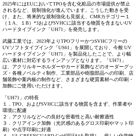
2025年にはEUにおいてTPOを含む化粧品の市場提供が禁止
されるなど、規制強化が進んでいます。こうした動きを受
け、また、将来的な規制強化も見据え、CMRカテゴリー１
（１A、１B）*3およびSVHCに該当する物質を含まないUV
ハードタイプインク「UH71」を発売します。
武藤工業では、2023年よりTPOフリーかつSVHCフリーの
UVソフトタイプインク「US61」を展開しており、今般 UV
ハードタイプインク「UH71」を製品化したことで、より幅
広い素材に対応するラインアップとなります。「UH71」
は、アクリルキーホルダーやカード装飾などのオーダーグッ
ズ・各種ノベルティ制作、工業部品や樹脂部品への印刷、店
舗装飾や案内板の制作など、さまざまな硬質素材への印刷・
加飾にご使用いただけます。
「UH71」の特長
１．TPO、およびSVHCに該当する物質を含まず、作業者や
環境に配慮
２．アクリルなどへの良好な密着性と高い耐擦過性
３．クリアインク加飾（光沢感のあるグロス印刷やマット印
刷）や点字印刷に好適
４．UL GREENGUARD Gold認証*4を取得し、厳しい化学物