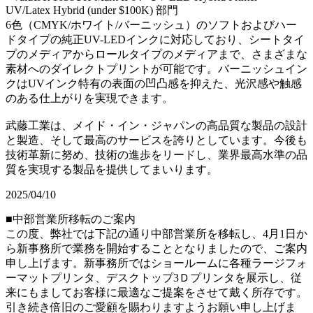
UV/Latex Hybrid (under $100K) 部門
6色（CMYK/ホワイト/バーニッシュ）のソフトおよびハー
ドタイプの純正UV-LEDインクに対応しており、シートタイ
プのメディアからロールタイプのメディアまで、さまざまな
素材へのダイレクトプリントが可能です。バーニッシュイン
クはUVインク特有の表面の凹凸感を抑えた、光沢感や触感
のある仕上がりを実現できます。
武藤工業は、メイド・イン・ジャパンの高品質な製品の設計
と製造、そして最高のサービスを誇りとしています。今後も
技術革新に努め、技術の進歩をリードし、業界最高水準の品
質を実現する製品を提供してまいります。
2025/04/10
■中部営業所移転のご案内
この度、弊社では下記の通り中部営業所を移転し、4月1日か
ら新事務所で業務を開始することとなりましたので、ご案内
申し上げます。新事務所ではショールームに各種ラージフォ
ーマットプリンタ、デスクトップ3Ｄプリンタを展示し、従
来にもましてお客様に最適なご提案をさせて戴く所存です。
引き続き倍旧のご愛顧を賜わりますようお願い申し上げま