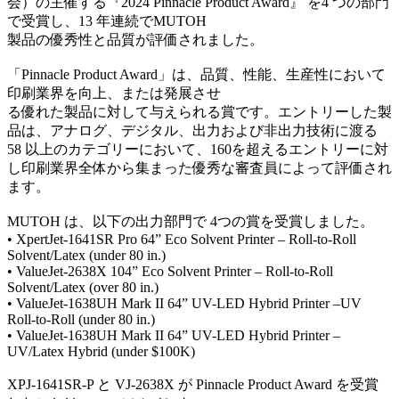
会）の主催する『2024 Pinnacle Product Award』 を4 つの部門
で受賞し、13 年連続でMUTOH
製品の優秀性と品質が評価されました。
「Pinnacle Product Award」は、品質、性能、生産性において
印刷業界を向上、または発展させ
る優れた製品に対して与えられる賞です。エントリーした製
品は、アナログ、デジタル、出力および非出力技術に渡る
58 以上のカテゴリーにおいて、160を超えるエントリーに対
し印刷業界全体から集まった優秀な審査員によって評価され
ます。
MUTOH は、以下の出力部門で 4つの賞を受賞しました。
• XpertJet-1641SR Pro 64” Eco Solvent Printer – Roll-to-Roll
Solvent/Latex (under 80 in.)
• ValueJet-2638X 104” Eco Solvent Printer – Roll-to-Roll
Solvent/Latex (over 80 in.)
• ValueJet-1638UH Mark II 64” UV-LED Hybrid Printer –UV
Roll-to-Roll (under 80 in.)
• ValueJet-1638UH Mark II 64” UV-LED Hybrid Printer –
UV/Latex Hybrid (under $100K)
XPJ-1641SR-P と VJ-2638X が Pinnacle Product Award を受賞