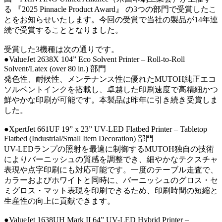
る 『2025 Pinnacle Product Award』 の3つの部門で受賞したこ
とをお知らせいたします。今回の受賞で当社の製品が14年連
続で受賞することとなりました。
受賞した3機種は次の通りです。
●ValueJet 2638X 104” Eco Solvent Printer – Roll-to-Roll
Solvent/Latex (over 80 in.) 部門
発色性、耐候性、メンテナンス性に優れたMUTOH純正エコ
ソルベントインクを搭載し、卓越した印刷速度で高精細かつ
鮮やかな印刷が可能です。本製品は昨年に引き続き受賞しま
した。
●XpertJet 661UF 19” x 23” UV-LED Flatbed Printer – Tabletop
Flatbed (Industrial/Small Item Decoration) 部門
UV-LEDランプの照射を最適に制御するMUTOH独自の技術
によりバーニッシュの質感を調整でき、細やかなテクスチャ
表現や点字印刷にも対応可能です。一度のテーブル走査で、
カラーおよびホワイトと同時に、バーニッシュのグロス・セ
ミグロス・マット表現を印刷できるため、印刷時間の短縮と
生産性の向上に貢献できます。
●ValueJet 1638UH Mark II 64” UV-LED Hybrid Printer –