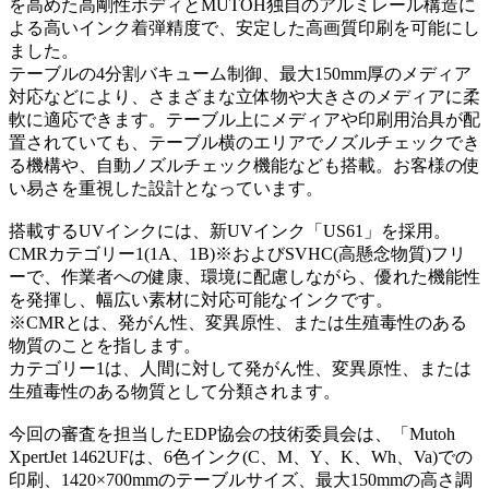
を高めた高剛性ボディとMUTOH独自のアルミレール構造に
よる高いインク着弾精度で、安定した高画質印刷を可能にし
ました。
テーブルの4分割バキューム制御、最大150mm厚のメディア
対応などにより、さまざまな立体物や大きさのメディアに柔
軟に適応できます。テーブル上にメディアや印刷用治具が配
置されていても、テーブル横のエリアでノズルチェックでき
る機構や、自動ノズルチェック機能なども搭載。お客様の使
い易さを重視した設計となっています。
搭載するUVインクには、新UVインク「US61」を採用。
CMRカテゴリー1(1A、1B)※およびSVHC(高懸念物質)フリ
ーで、作業者への健康、環境に配慮しながら、優れた機能性
を発揮し、幅広い素材に対応可能なインクです。
※CMRとは、発がん性、変異原性、または生殖毒性のある
物質のことを指します。
カテゴリー1は、人間に対して発がん性、変異原性、または
生殖毒性のある物質として分類されます。
今回の審査を担当したEDP協会の技術委員会は、「Mutoh
XpertJet 1462UFは、6色インク(C、M、Y、K、Wh、Va)での
印刷、1420×700mmのテーブルサイズ、最大150mmの高さ調