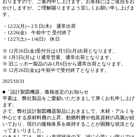
おりますので、ご案内申し上げます。お客様にはご迷惑をお
かけしますが、ご理解賜りますよう宜しくお願い申し上げま
す。
・12/22(月)～2５日(木) 通常出荷
・12/26(金) 午前中で 受付終了
・12/27(土)～1/4(日) 休日
※ 12月26日(金)受付分は1月5日(月)出荷となります。
※ 1月5日(月)より通常営業、通常出荷となります。
※ 旧ニッポー製品のみ1月6日から通常出荷となります。
※ 12月26日(金)は午前中で受付終了となります。
2025/10/31
■「設計製図機器」価格改定のお知らせ
平素は、弊社製品をご愛顧いただきまして厚くお礼申し上げ
ます。
さて、弊社設計製図機器製品におきまして、木材・アルミを
中心とする原材料費の上昇、動燃料費や包装資材の高騰が続
いており、現行の価格体系を維持することが困難な状況とな
ってまいりました。
つきましては、厳しい市場状況の下、誠に心苦しい限りでは