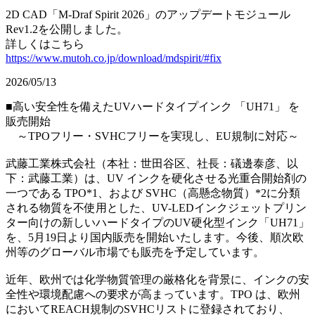
2D CAD「M-Draf Spirit 2026」のアップデートモジュール
Rev1.2を公開しました。
詳しくはこちら
https://www.mutoh.co.jp/download/mdspirit/#fix
2026/05/13
■高い安全性を備えたUVハードタイプインク 「UH71」 を
販売開始
～TPOフリー・SVHCフリーを実現し、EU規制に対応～
武藤工業株式会社（本社：世田谷区、社長：礒邊泰彦、以
下：武藤工業）は、UV インクを硬化させる光重合開始剤の
一つである TPO*1、および SVHC（高懸念物質）*2に分類
される物質を不使用とした、UV-LEDインクジェットプリン
ター向けの新しいハードタイプのUV硬化型インク「UH71」
を、5月19日より国内販売を開始いたします。今後、順次欧
州等のグローバル市場でも販売を予定しています。
近年、欧州では化学物質管理の厳格化を背景に、インクの安
全性や環境配慮への要求が高まっています。TPO は、欧州
においてREACH規制のSVHCリストに登録されており、