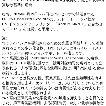
質放散基準に適合
なお、2026年5月19日～22日にバルセロナで開催される
FESPA Global Print Expo 2026に、ムトーヨーロッパ社が、
UV インクジェットプリンター「XpertJet 1462UF」と合わせ
て「UH71」を出展する予定です。
注）
*1：UV インクを硬化させるための光重合開始剤として添加
されることの多い化合物。TPO（ジフェニル(2,4,6-トリメチ
ルベンゾイル)ホスフィンオキシド）を指します。
*2：高懸念物質（Substances of Very High Concern）の略称。
欧州のREACH規則に基づき、認可対象物質の候補として公
表される、人や環境に深刻な影響を及ぼす可能性のある化学
物質を指します。
*3：CMR とは発がん性、変異原性、または生殖毒性を有す
る物質を指します。カテゴリー1 は、人に対してそれらの有
害性が知られている物質あるいは有害性があると考えられて
いる物質として分類されます。
*4：室内空気汚染や化学物質への曝露を抑えることを目的と
した、第三者認証機関による認証制度。厳しい化学物質放散