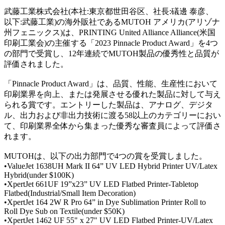
武藤工業株式会社(本社:東京都世田谷区、社長:礒邊 泰彦、
以下:武藤工業)の海外販社であるMUTOH アメリカ(アリゾナ
州フェニックス)は、PRINTING United Alliance Alliance(米国
印刷工業会)の主催する「2023 Pinnacle Product Award」を4つ
の部門で受賞し、12年連続でMUTOH製品の優秀性と品質が
評価されました。
「Pinnacle Product Award」は、品質、性能、生産性において
印刷業界を向上、または発展させる優れた製品に対して与え
られる賞です。エントリーした製品は、アナログ、デジタ
ル、出力および非出力技術に渡る58以上のカテゴリーにおい
て、印刷業界全体から集まった優秀な審査員によって評価さ
れます。
MUTOHは、以下の出力部門で4つの賞を受賞しました。
•ValueJet 1638UH Mark II 64” UV LED Hybrid Printer UV/Latex
Hybrid(under $100K)
•XpertJet 661UF 19”x23” UV LED Flatbed Printer-Tabletop
Flatbed(Industrial/Small Item Decoration)
•XpertJet 164 2W R Pro 64” in Dye Sublimation Printer Roll to
Roll Dye Sub on Textile(under $50K)
•XpertJet 1462 UF 55" x 27" UV LED Flatbed Printer-UV/Latex