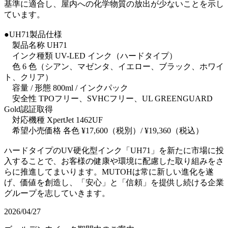
基準に適合し、屋内への化学物質の放出が少ないことを示し
ています。
●UH71製品仕様
製品名称 UH71
インク種類 UV-LED インク（ハードタイプ）
色 6 色（シアン、マゼンタ、イエロー、ブラック、ホワイ
ト、クリア）
容量 / 形態 800ml / インクパック
安全性 TPOフリー、SVHCフリー、UL GREENGUARD
Gold認証取得
対応機種 XpertJet 1462UF
希望小売価格 各色 ¥17,600（税別）/ ¥19,360（税込）
ハードタイプのUV硬化型インク「UH71」を新たに市場に投
入することで、お客様の健康や環境に配慮した取り組みをさ
らに推進してまいります。MUTOHは常に新しい進化を遂
げ、価値を創造し、「安心」と「信頼」を提供し続ける企業
グループを志していきます。
2026/04/27