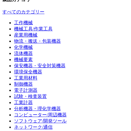
すべてのカテゴリー
工作機械
機械工具/作業工具
産業用機械
物流・搬送・包装機器
化学機械
流体機器
機械要素
保安機器・安全対策機器
環境保全機器
工業用材料
制御機器
電子計測器
試験・検査装置
工業計器
分析機器・理化学機器
コンピューター/周辺機器
ソフトウェア/開発ツール
ネットワーク/通信