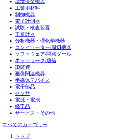
環境保全機器
工業用材料
制御機器
電子計測器
試験・検査装置
工業計器
分析機器・理化学機器
コンピューター/周辺機器
ソフトウェア/開発ツール
ネットワーク/通信
ID関連
画像関連機器
半導体デバイス
電子部品
センサ
電源・電池
軽工品
サービス・その他
すべてのカテゴリー
トップ