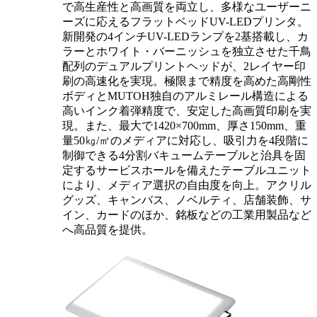
で高生産性と高画質を両立し、多様なユーザーニ
ーズに応えるフラットベッドUV-LEDプリンタ。
新開発の4インチUV-LEDランプを2基搭載し、カ
ラーとホワイト・バーニッシュを独立させた千鳥
配列のデュアルプリントヘッドが、2レイヤー印
刷の高速化を実現。極限まで精度を高めた高剛性
ボディとMUTOH独自のアルミレール構造による
高いインク着弾精度で、安定した高画質印刷を実
現。また、最大で1420×700mm、厚さ150mm、重
量50㎏/㎡のメディアに対応し、吸引力を4段階に
制御できる4分割バキュームテーブルと治具を固
定するサービスホールを備えたテーブルユニット
により、メディア選択の自由度を向上。アクリル
グッズ、キャンバス、ノベルティ、店舗装飾、サ
イン、カードのほか、銘板などの工業用製品など
へ高品質を提供。