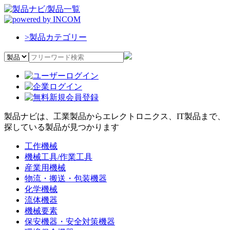
>
製品カテゴリー
製品ナビは、工業製品からエレクトロニクス、IT製品まで、
探している製品が見つかります
工作機械
機械工具/作業工具
産業用機械
物流・搬送・包装機器
化学機械
流体機器
機械要素
保安機器・安全対策機器