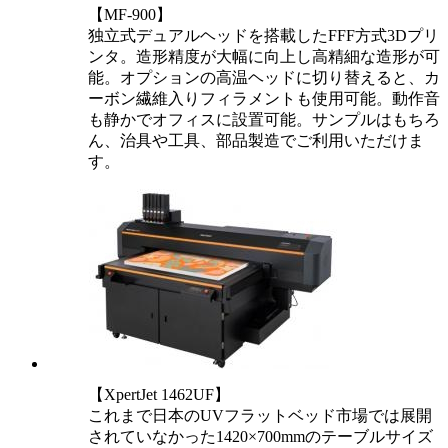
【MF-900】
独立式デュアルヘッドを搭載したFFF方式3Dプリ
ンタ。造形精度が大幅に向上し高精細な造形が可
能。オプションの高温ヘッドに切り替えると、カ
ーボン繊維入りフィラメントも使用可能。動作音
も静かでオフィスに設置可能。サンプルはもちろ
ん、治具や工具、部品製造でご利用いただけま
す。
【XpertJet 1462UF】
これまで日本のUVフラットベッド市場では展開
されていなかった1420×700mmのテーブルサイズ