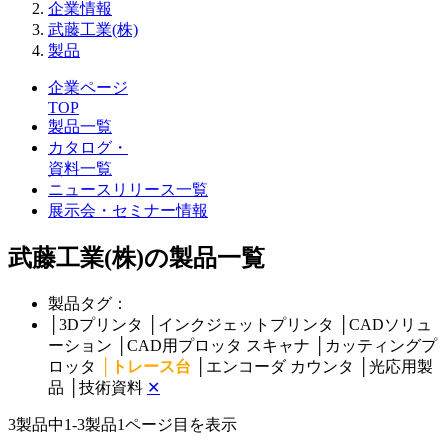
企業情報
武藤工業(株)
製品
企業ページ
TOP
製品一覧
カタログ・
資料一覧
ニュースリリース一覧
展示会・セミナー情報
武藤工業(株)の製品一覧
製品タグ：
│
3Dプリンタ
│
インクジェットプリンタ
│
CADソリュ
ーション
│
CAD用プロッタ スキャナ
│
カッティングプ
ロッタ
│
トレース台
│
エンコーダ カウンタ
│
光応用製
品
│
技術資料
✕
3製品中
1-3製品
1ページ目を表示