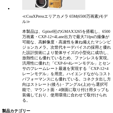
≪CoaXPressエリアカメラ 65M(6500万画素)モデ
ル≫
本製品は、Gpixel社のGMAX3265を搭載し、6500
万画素・CXP-12×4Lane出力で最大71fpsの撮像が
可能な、高解像度・高速性を兼ね備えたマシンビ
ジョンカメラ。次世代キーデバイスの採用と優れ
た設計技術により筐体サイズの小型化に成功し、
放熱性にも優れているため、ファンレスを実現。
汎用性に優れた「CXP-6×4レーンモデル」とセン
サのフレームレート最速を実現する「CXP-12×4
レーンモデル」を用意。ハイエンドながらコスト
パフォーマンスにも優れている。コネクタ出し方
向はストレート(後ろ)・アングル(上)から選択可
能で、マウント面・4側面に取り付け用タップも
装備しており、使用環境に合わせて取付けられ
る。
製品カテゴリー