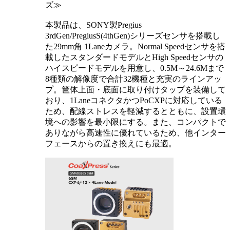
ズ≫
本製品は、SONY製Pregius
3rdGen/PregiusS(4thGen)シリーズセンサを搭載し
た29mm角 1Laneカメラ。Normal Speedセンサを搭
載したスタンダードモデルとHigh Speedセンサの
ハイスピードモデルを用意し、0.5M～24.6Mまで
8種類の解像度で合計32機種と充実のラインアッ
プ。筐体上面・底面に取り付けタップを装備して
おり、1LaneコネクタかつPoCXPに対応している
ため、配線ストレスを軽減するとともに、設置環
境への影響を最小限にする。また、コンパクトで
ありながら高速性に優れているため、他インター
フェースからの置き換えにも最適。