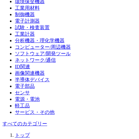
環境保全機器
工業用材料
制御機器
電子計測器
試験・検査装置
工業計器
分析機器・理化学機器
コンピューター/周辺機器
ソフトウェア/開発ツール
ネットワーク/通信
ID関連
画像関連機器
半導体デバイス
電子部品
センサ
電源・電池
軽工品
サービス・その他
すべてのカテゴリー
トップ