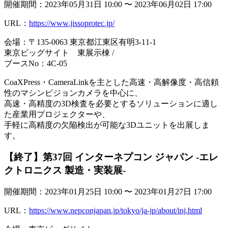
開催期間：2023年05月31日 10:00 〜 2023年06月02日 17:00
URL：
https://www.jissoprotec.jp/
会場：〒135-0063 東京都江東区有明3-11-1
東京ビッグサイト 東展示棟 /
ブースNo：4C-05
CoaXPress・CameraLinkを主とした高速・高解像度・高信頼
性のマシンビジョンカメラを中心に、
高速・高精度の3D検査を必要とするソリューションに適し
た産業用プロジェクターや、
手軽に高精度の欠陥検出が可能な3Dユニットを出展しま
す。
【終了】第37回 インターネプコン ジャパン -エレ
クトロニクス 製造・実装展-
開催期間：2023年01月25日 10:00 〜 2023年01月27日 17:00
URL：
https://www.nepconjapan.jp/tokyo/ja-jp/about/inj.html