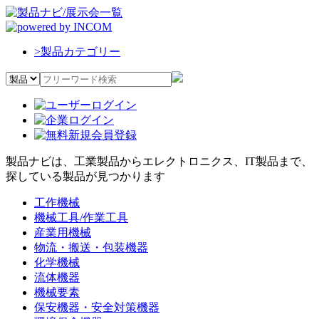
>
製品カテゴリー
製品ナビは、工業製品からエレクトロニクス、IT製品まで、
探している製品が見つかります
工作機械
機械工具/作業工具
産業用機械
物流・搬送・包装機器
化学機械
流体機器
機械要素
保安機器・安全対策機器