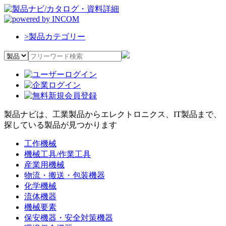
>
製品カテゴリー
製品ナビは、工業製品からエレクトロニクス、IT製品まで、
探している製品が見つかります
工作機械
機械工具/作業工具
産業用機械
物流・搬送・包装機器
化学機械
流体機器
機械要素
保安機器・安全対策機器