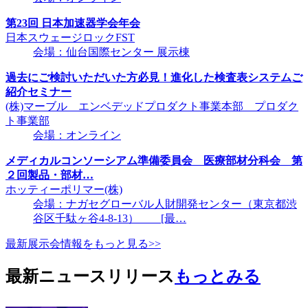
第23回 日本加速器学会年会
日本スウェージロックFST
会場：仙台国際センター 展示棟
過去にご検討いただいた方必見！進化した検査表システムご
紹介セミナー
(株)マーブル エンベデッドプロダクト事業本部 プロダク
ト事業部
会場：オンライン
メディカルコンソーシアム準備委員会 医療部材分科会 第
２回製品・部材…
ホッティーポリマー(株)
会場：ナガセグローバル人財開発センター（東京都渋
谷区千駄ヶ谷4-8-13） [最…
最新展示会情報をもっと見る>>
最新ニュースリリース
もっとみる