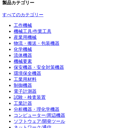
製品カテゴリー
すべてのカテゴリー
工作機械
機械工具/作業工具
産業用機械
物流・搬送・包装機器
化学機械
流体機器
機械要素
保安機器・安全対策機器
環境保全機器
工業用材料
制御機器
電子計測器
試験・検査装置
工業計器
分析機器・理化学機器
コンピューター/周辺機器
ソフトウェア/開発ツール
ネットワーク/通信