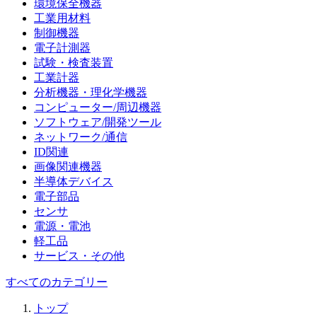
環境保全機器
工業用材料
制御機器
電子計測器
試験・検査装置
工業計器
分析機器・理化学機器
コンピューター/周辺機器
ソフトウェア/開発ツール
ネットワーク/通信
ID関連
画像関連機器
半導体デバイス
電子部品
センサ
電源・電池
軽工品
サービス・その他
すべてのカテゴリー
トップ