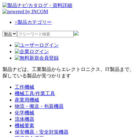
>
製品カテゴリー
製品ナビは、工業製品からエレクトロニクス、IT製品まで、
探している製品が見つかります
工作機械
機械工具/作業工具
産業用機械
物流・搬送・包装機器
化学機械
流体機器
機械要素
保安機器・安全対策機器