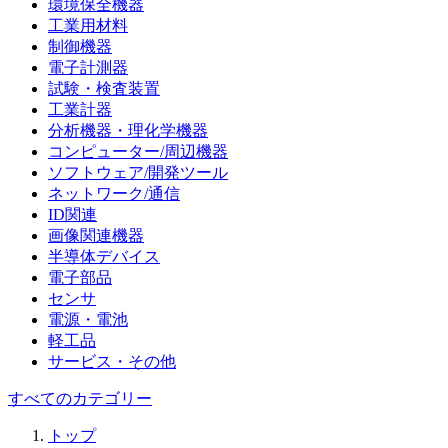
環境保全機器
工業用材料
制御機器
電子計測器
試験・検査装置
工業計器
分析機器・理化学機器
コンピューター/周辺機器
ソフトウェア/開発ツール
ネットワーク/通信
ID関連
画像関連機器
半導体デバイス
電子部品
センサ
電源・電池
軽工品
サービス・その他
すべてのカテゴリー
トップ