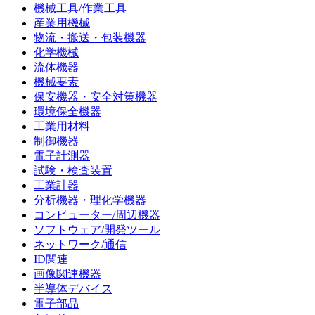
機械工具/作業工具
産業用機械
物流・搬送・包装機器
化学機械
流体機器
機械要素
保安機器・安全対策機器
環境保全機器
工業用材料
制御機器
電子計測器
試験・検査装置
工業計器
分析機器・理化学機器
コンピューター/周辺機器
ソフトウェア/開発ツール
ネットワーク/通信
ID関連
画像関連機器
半導体デバイス
電子部品