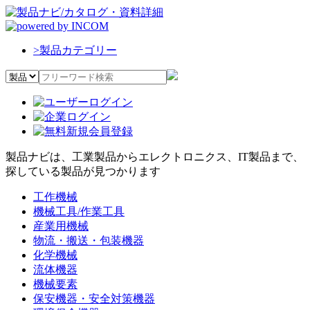
>
製品カテゴリー
製品ナビは、工業製品からエレクトロニクス、IT製品まで、
探している製品が見つかります
工作機械
機械工具/作業工具
産業用機械
物流・搬送・包装機器
化学機械
流体機器
機械要素
保安機器・安全対策機器