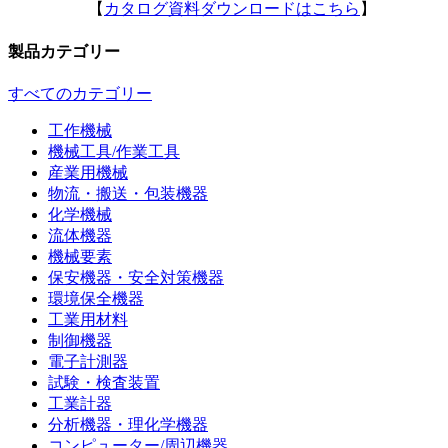
【
カタログ資料ダウンロードはこちら
】
製品カテゴリー
すべてのカテゴリー
工作機械
機械工具/作業工具
産業用機械
物流・搬送・包装機器
化学機械
流体機器
機械要素
保安機器・安全対策機器
環境保全機器
工業用材料
制御機器
電子計測器
試験・検査装置
工業計器
分析機器・理化学機器
コンピューター/周辺機器