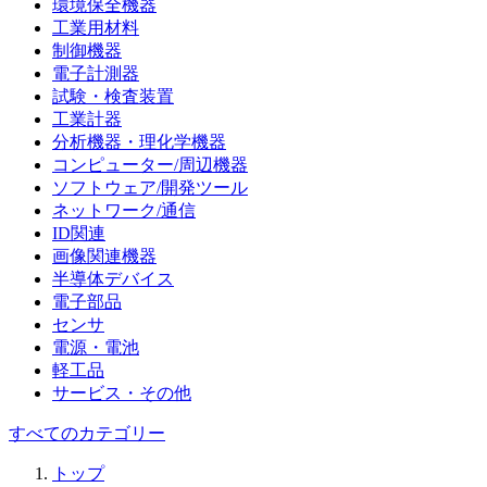
環境保全機器
工業用材料
制御機器
電子計測器
試験・検査装置
工業計器
分析機器・理化学機器
コンピューター/周辺機器
ソフトウェア/開発ツール
ネットワーク/通信
ID関連
画像関連機器
半導体デバイス
電子部品
センサ
電源・電池
軽工品
サービス・その他
すべてのカテゴリー
トップ