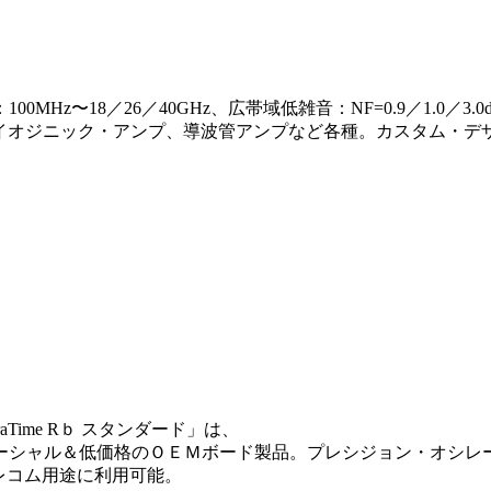
z〜18／26／40GHz、広帯域低雑音：NF=0.9／1.0／3.0
ライオジニック・アンプ、導波管アンプなど各種。カスタム・デザ
Time Rｂ スタンダード」は、
ーシャル＆低価格のＯＥＭボード製品。プレシジョン・オシレ
レコム用途に利用可能。