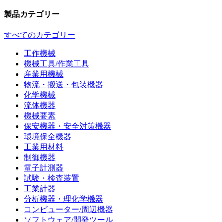
製品カテゴリー
すべてのカテゴリー
工作機械
機械工具/作業工具
産業用機械
物流・搬送・包装機器
化学機械
流体機器
機械要素
保安機器・安全対策機器
環境保全機器
工業用材料
制御機器
電子計測器
試験・検査装置
工業計器
分析機器・理化学機器
コンピューター/周辺機器
ソフトウェア/開発ツール