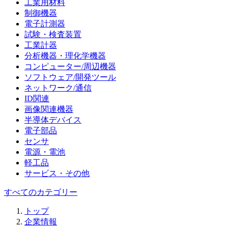
工業用材料
制御機器
電子計測器
試験・検査装置
工業計器
分析機器・理化学機器
コンピューター/周辺機器
ソフトウェア/開発ツール
ネットワーク/通信
ID関連
画像関連機器
半導体デバイス
電子部品
センサ
電源・電池
軽工品
サービス・その他
すべてのカテゴリー
トップ
企業情報