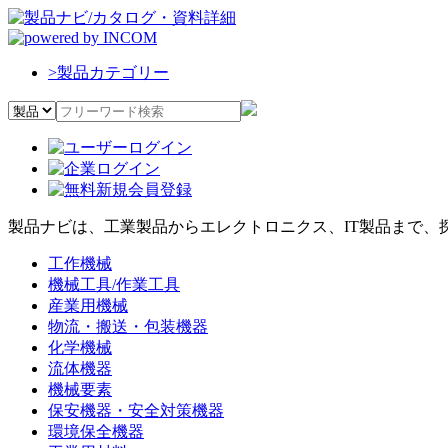
>
製品カテゴリー
製品ナビは、工業製品からエレクトロニクス、IT製品まで、
工作機械
機械工具/作業工具
産業用機械
物流・搬送・包装機器
化学機械
流体機器
機械要素
保安機器・安全対策機器
環境保全機器