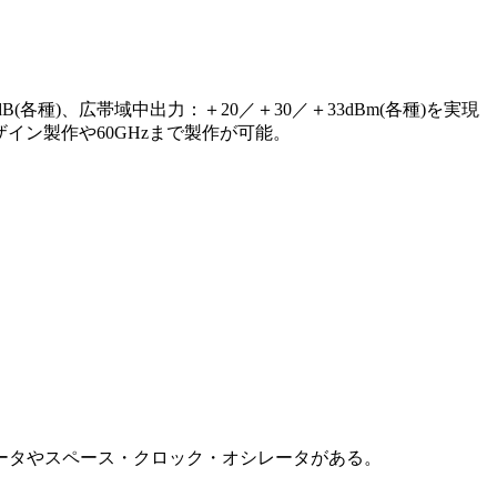
dB(各種)、広帯域中出力：＋20／＋30／＋33dBm(各種)を実現
イン製作や60GHzまで製作が可能。
ータやスペース・クロック・オシレータがある。