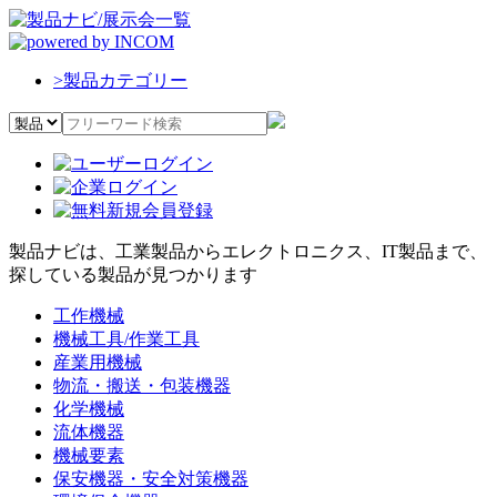
>
製品カテゴリー
製品ナビは、工業製品からエレクトロニクス、IT製品まで、
探している製品が見つかります
工作機械
機械工具/作業工具
産業用機械
物流・搬送・包装機器
化学機械
流体機器
機械要素
保安機器・安全対策機器