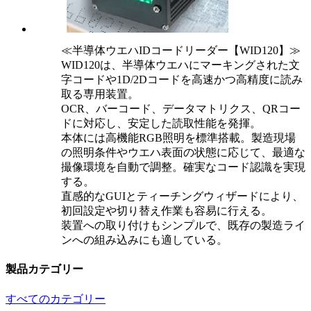
≪半導体ウエハIDコードリーダー【WID120】≫
WID120は、半導体ウエハにマーキングされた文
字コードや1D/2Dコードを高速かつ高精度に読み
取る専用装置。
OCR、バーコード、データマトリクス、QRコー
ドに対応し、安定した読取性能を発揮。
本体には高機能RGB照明を標準搭載。製造現場
の照明条件やウエハ表面の状態に応じて、最適な
撮像環境を自動で調整。確実なコード認識を実現
する。
直感的なGUIとティーチングウィザードにより、
初回設定や切り替え作業も容易に行える。
装置への取り付けもシンプルで、既存の製造ライ
ンへの組み込みにも適している。
製品カテゴリー
すべてのカテゴリー