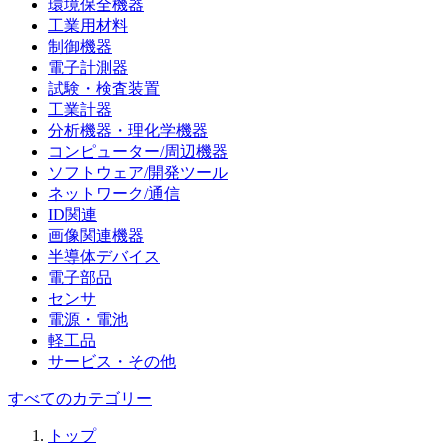
環境保全機器
工業用材料
制御機器
電子計測器
試験・検査装置
工業計器
分析機器・理化学機器
コンピューター/周辺機器
ソフトウェア/開発ツール
ネットワーク/通信
ID関連
画像関連機器
半導体デバイス
電子部品
センサ
電源・電池
軽工品
サービス・その他
すべてのカテゴリー
トップ