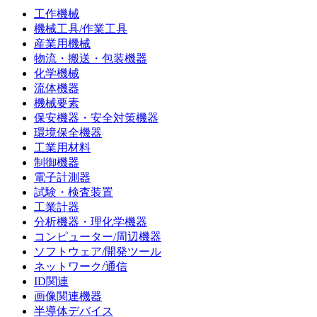
工作機械
機械工具/作業工具
産業用機械
物流・搬送・包装機器
化学機械
流体機器
機械要素
保安機器・安全対策機器
環境保全機器
工業用材料
制御機器
電子計測器
試験・検査装置
工業計器
分析機器・理化学機器
コンピューター/周辺機器
ソフトウェア/開発ツール
ネットワーク/通信
ID関連
画像関連機器
半導体デバイス