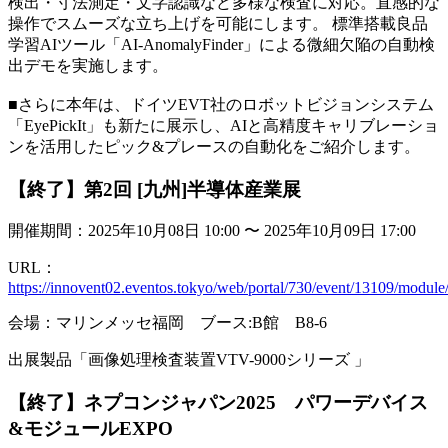
検出・寸法測定・文字認識など多様な検査に対応。直感的な
操作でスムーズな立ち上げを可能にします。 標準搭載良品
学習AIツール「AI-AnomalyFinder」による微細欠陥の自動検
出デモを実施します。
■さらに本年は、ドイツEVT社のロボットビジョンシステム
「EyePickIt」も新たに展示し、AIと高精度キャリブレーショ
ンを活用したピック&プレースの自動化をご紹介します。
【終了】第2回 [九州]半導体産業展
開催期間：2025年10月08日 10:00 〜 2025年10月09日 17:00
URL：
https://innovent02.eventos.tokyo/web/portal/730/event/13109/modul
会場：マリンメッセ福岡 ブース:B館 B8-6
出展製品「画像処理検査装置VTV-9000シリーズ 」
【終了】ネプコンジャパン2025 パワーデバイス
&モジュールEXPO