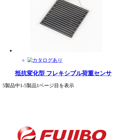
抵抗変化型 フレキシブル荷重センサ
5製品中
1-5製品
1ページ目を表示