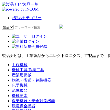
>
製品カテゴリー
製品ナビは、工業製品からエレクトロニクス、IT製品まで、
工作機械
機械工具/作業工具
産業用機械
物流・搬送・包装機器
化学機械
流体機器
機械要素
保安機器・安全対策機器
環境保全機器