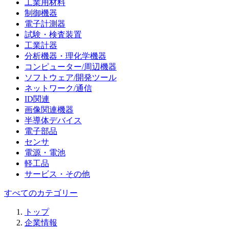
工業用材料
制御機器
電子計測器
試験・検査装置
工業計器
分析機器・理化学機器
コンピューター/周辺機器
ソフトウェア/開発ツール
ネットワーク/通信
ID関連
画像関連機器
半導体デバイス
電子部品
センサ
電源・電池
軽工品
サービス・その他
すべてのカテゴリー
トップ
企業情報