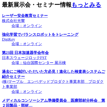
最新展示会・セミナー情報
もっとみる
レーザー安全教育セミナー
株式会社光響
会場：オンライン
強化学習でバランスロボットをトレーニング
DigiKey
会場：オンライン
第23回 日本加速器学会年会
日本スウェージロックFST
会場：仙台国際センター 展示棟
過去にご検討いただいた方必見！進化した検査表システムご
紹介セミナー
(株)マーブル エンベデッドプロダクト事業本部 プロダク
ト事業部
会場：オンライン
メディカルコンソーシアム準備委員会 医療部材分科会 第
２回製品・部材…