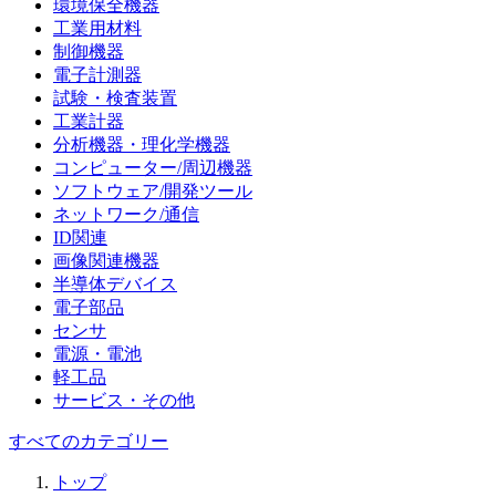
環境保全機器
工業用材料
制御機器
電子計測器
試験・検査装置
工業計器
分析機器・理化学機器
コンピューター/周辺機器
ソフトウェア/開発ツール
ネットワーク/通信
ID関連
画像関連機器
半導体デバイス
電子部品
センサ
電源・電池
軽工品
サービス・その他
すべてのカテゴリー
トップ