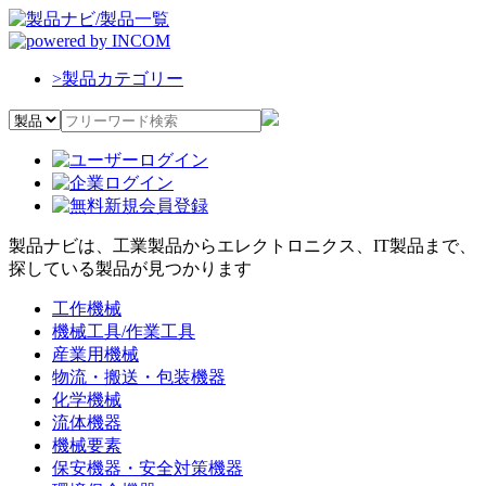
>
製品カテゴリー
製品ナビは、工業製品からエレクトロニクス、IT製品まで、
探している製品が見つかります
工作機械
機械工具/作業工具
産業用機械
物流・搬送・包装機器
化学機械
流体機器
機械要素
保安機器・安全対策機器