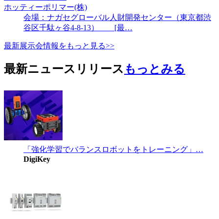
ホッティーポリマー(株)
会場：ナガセグローバル人財開発センター（東京都渋
谷区千駄ヶ谷4-8-13） [最…
最新展示会情報をもっと見る>>
最新ニュースリリース
もっとみる
「強化学習でバランスロボットをトレーニング」…
DigiKey