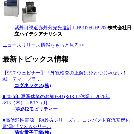
紫外可視近赤外分光光度計 UH9100/UH9200
株式会社日
立ハイテクアナリシス
ニュースリリース情報をもっと見る>>
最新トピックス情報
【9/17 ウェビナー】「外観検査の正解はひとつじゃない！
AI・ディープラ…
コグネックス(株)
■2026年 夏季休業のお知らせ(8/13-17休業） 2026年
8/13（木）～8/17（月…
(株)M2モビリティー
■高信頼性電源「PAN-Aシリーズ」、コンパクト直流安定化
電源P「MX-Aシリー…
菊水電子工業(株)