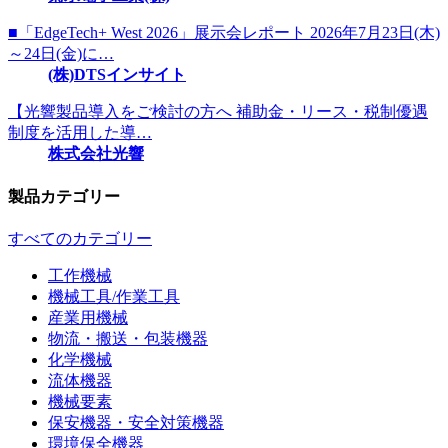
■「EdgeTech+ West 2026」展示会レポート 2026年7月23日(木)
～24日(金)に…
(株)DTSインサイト
【光響製品導入をご検討の方へ 補助金・リース・税制優遇
制度を活用した導…
株式会社光響
製品カテゴリー
すべてのカテゴリー
工作機械
機械工具/作業工具
産業用機械
物流・搬送・包装機器
化学機械
流体機器
機械要素
保安機器・安全対策機器
環境保全機器