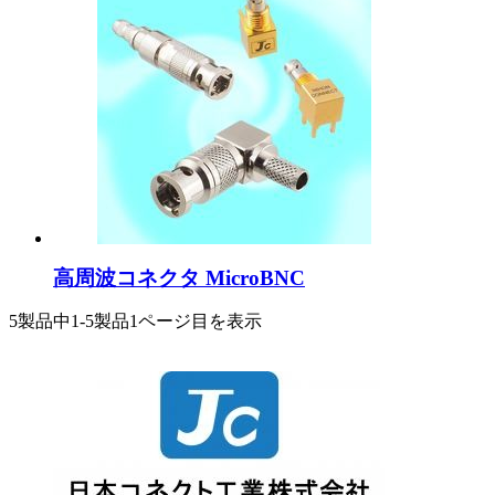
高周波コネクタ MicroBNC
5製品中
1-5製品
1ページ目を表示