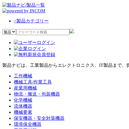
>
製品カテゴリー
製品ナビは、工業製品からエレクトロニクス、IT製品まで、
工作機械
機械工具/作業工具
産業用機械
物流・搬送・包装機器
化学機械
流体機器
機械要素
保安機器・安全対策機器
環境保全機器