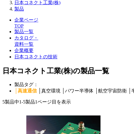
日本コネクト工業(株)
製品
企業ページ
TOP
製品一覧
カタログ・
資料一覧
企業概要
日本コネクトの技術
日本コネクト工業(株)の製品一覧
製品タグ：
│
高速通信
│
真空環境
│
パワー半導体
│
航空宇宙防衛
│
5製品中
1-5製品
1ページ目を表示