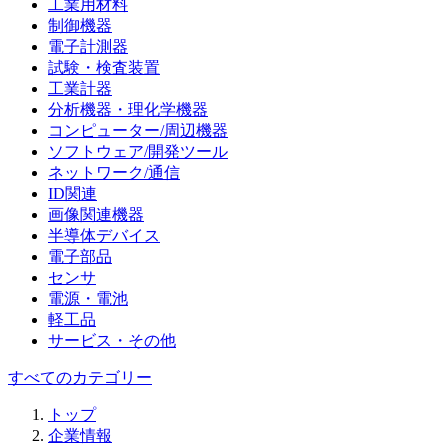
工業用材料
制御機器
電子計測器
試験・検査装置
工業計器
分析機器・理化学機器
コンピューター/周辺機器
ソフトウェア/開発ツール
ネットワーク/通信
ID関連
画像関連機器
半導体デバイス
電子部品
センサ
電源・電池
軽工品
サービス・その他
すべてのカテゴリー
トップ
企業情報