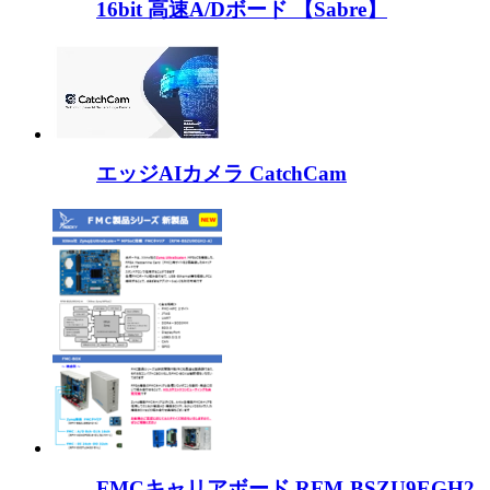
16bit 高速A/Dボード 【Sabre】
エッジAIカメラ CatchCam
FMCキャリアボード RFM-BSZU9EGH2-