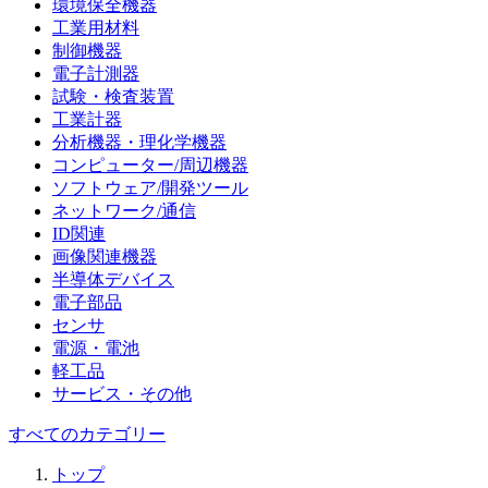
環境保全機器
工業用材料
制御機器
電子計測器
試験・検査装置
工業計器
分析機器・理化学機器
コンピューター/周辺機器
ソフトウェア/開発ツール
ネットワーク/通信
ID関連
画像関連機器
半導体デバイス
電子部品
センサ
電源・電池
軽工品
サービス・その他
すべてのカテゴリー
トップ