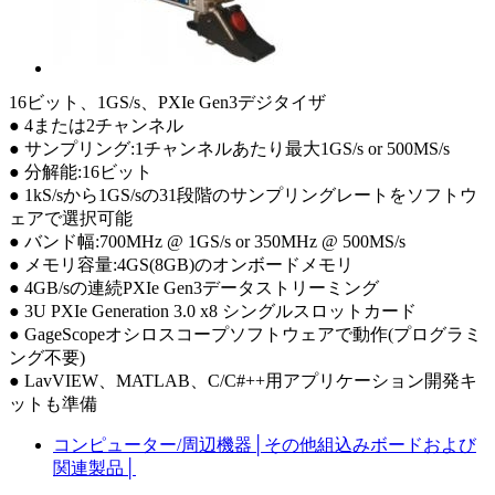
16ビット、1GS/s、PXIe Gen3デジタイザ
● 4または2チャンネル
● サンプリング:1チャンネルあたり最大1GS/s or 500MS/s
● 分解能:16ビット
● 1kS/sから1GS/sの31段階のサンプリングレートをソフトウ
ェアで選択可能
● バンド幅:700MHz @ 1GS/s or 350MHz @ 500MS/s
● メモリ容量:4GS(8GB)のオンボードメモリ
● 4GB/sの連続PXIe Gen3データストリーミング
● 3U PXIe Generation 3.0 x8 シングルスロットカード
● GageScopeオシロスコープソフトウェアで動作(プログラミ
ング不要)
● LavVIEW、MATLAB、C/C#++用アプリケーション開発キ
ットも準備
コンピューター/周辺機器
│
その他組込みボードおよび
関連製品
│