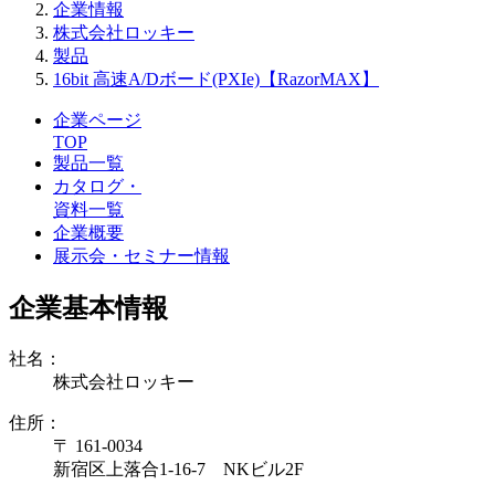
企業情報
株式会社ロッキー
製品
16bit 高速A/Dボード(PXIe)【RazorMAX】
企業ページ
TOP
製品一覧
カタログ・
資料一覧
企業概要
展示会・セミナー情報
企業基本情報
社名：
株式会社ロッキー
住所：
〒 161-0034
新宿区上落合1-16-7 NKビル2F