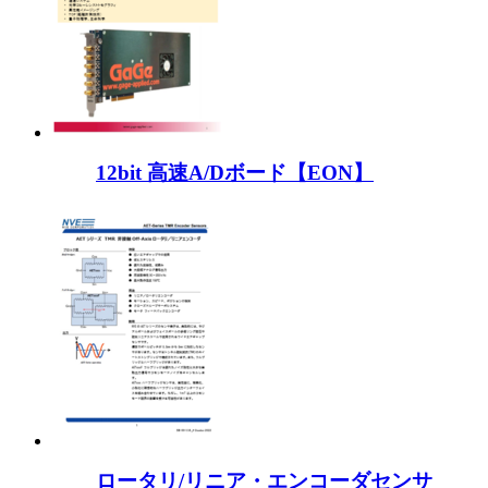
12bit 高速A/Dボード【EON】
ロータリ/リニア・エンコーダセンサ