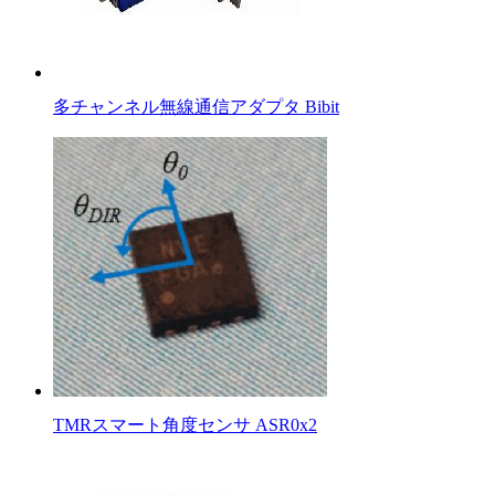
多チャンネル無線通信アダプタ Bibit
TMRスマート角度センサ ASR0x2