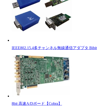
IEEE802.15.4多チャンネル無線通信アダプタ Bibit
8bit 高速A/Dボード【Cobra】