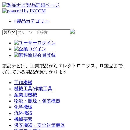
>
製品カテゴリー
製品ナビは、工業製品からエレクトロニクス、IT製品まで、
探している製品が見つかります
工作機械
機械工具/作業工具
産業用機械
物流・搬送・包装機器
化学機械
流体機器
機械要素
保安機器・安全対策機器