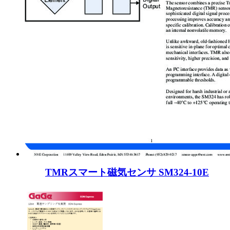
TMRスマート磁気センサ SM324-10E