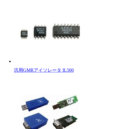
汎用GMRアイソレータ IL500