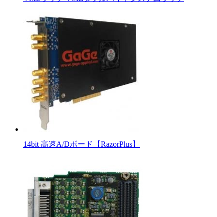
14bit 高速A/Dボード【RazorPlus】