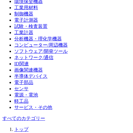
環境保全機器
工業用材料
制御機器
電子計測器
試験・検査装置
工業計器
分析機器・理化学機器
コンピューター/周辺機器
ソフトウェア/開発ツール
ネットワーク/通信
ID関連
画像関連機器
半導体デバイス
電子部品
センサ
電源・電池
軽工品
サービス・その他
すべてのカテゴリー
トップ