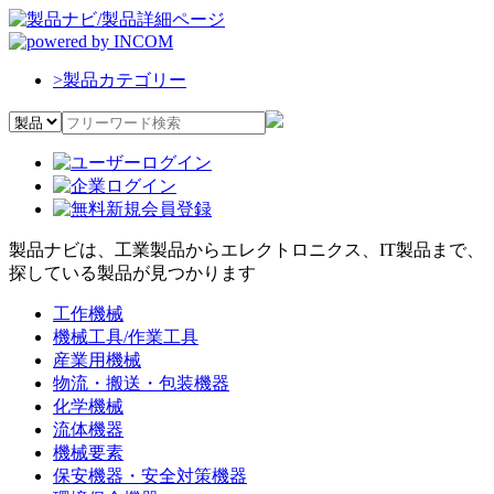
>
製品カテゴリー
製品ナビは、工業製品からエレクトロニクス、IT製品まで、
探している製品が見つかります
工作機械
機械工具/作業工具
産業用機械
物流・搬送・包装機器
化学機械
流体機器
機械要素
保安機器・安全対策機器