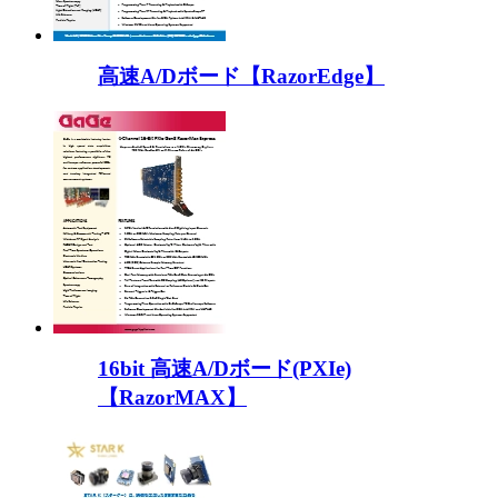
高速A/Dボード【RazorEdge】
16bit 高速A/Dボード(PXIe)
【RazorMAX】