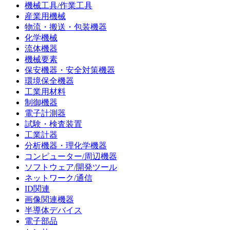
機械工具/作業工具
産業用機械
物流・搬送・包装機器
化学機械
流体機器
機械要素
保安機器・安全対策機器
環境保全機器
工業用材料
制御機器
電子計測器
試験・検査装置
工業計器
分析機器・理化学機器
コンピューター/周辺機器
ソフトウェア/開発ツール
ネットワーク/通信
ID関連
画像関連機器
半導体デバイス
電子部品