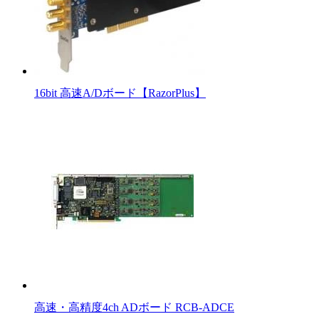
16bit 高速A/Dボード【RazorPlus】
高速・高精度4ch ADボード RCB-ADCE