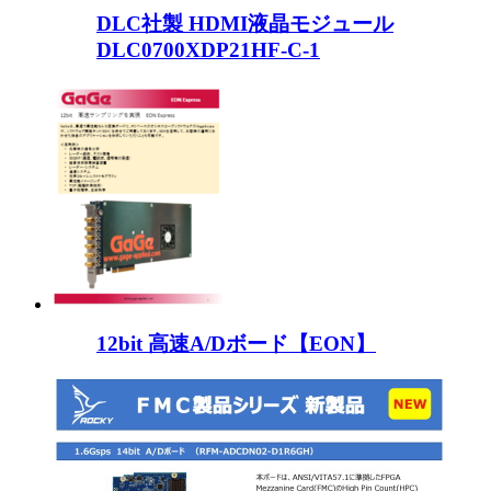
DLC社製 HDMI液晶モジュール
DLC0700XDP21HF-C-1
12bit 高速A/Dボード【EON】