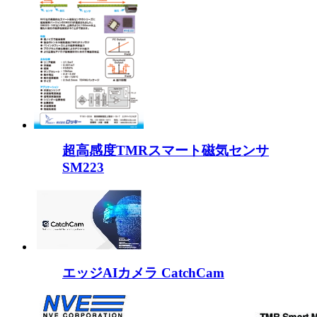
超高感度TMRスマート磁気センサ
SM223
エッジAIカメラ CatchCam