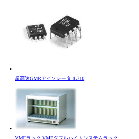
超高速GMRアイソレータ IL710
VMEラック VMEダブルハイトシステムラック