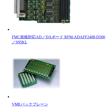
FMC規格対応AD／DAボード RFM-ADAFF2408-D500
／S95KL
VMEバックプレーン