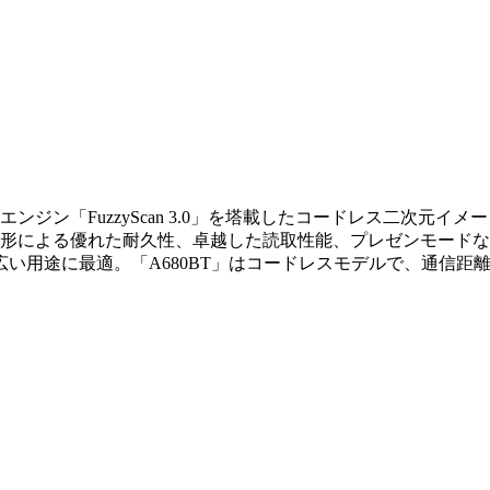
ージャエンジン「FuzzyScan 3.0」を塔載したコードレス二次元
成形による優れた耐久性、卓越した読取性能、プレゼンモード
用途に最適。「A680BT」はコードレスモデルで、通信距離は