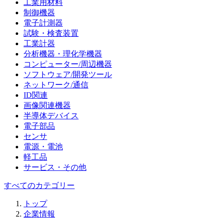
工業用材料
制御機器
電子計測器
試験・検査装置
工業計器
分析機器・理化学機器
コンピューター/周辺機器
ソフトウェア/開発ツール
ネットワーク/通信
ID関連
画像関連機器
半導体デバイス
電子部品
センサ
電源・電池
軽工品
サービス・その他
すべてのカテゴリー
トップ
企業情報