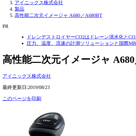
アイニックス株式会社
製品
高性能二次元イメージャ A680／A680BT
PR
ドレンデストロイヤーCO2はドレーン清水化とC
圧力、温度、流速の計測ソリューションと国際MR
高性能二次元イメージャ A680／
アイニックス株式会社
最終更新日:2019/08/23
このページを印刷