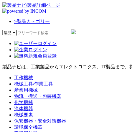
>
製品カテゴリー
製品ナビは、工業製品からエレクトロニクス、IT製品まで、
工作機械
機械工具/作業工具
産業用機械
物流・搬送・包装機器
化学機械
流体機器
機械要素
保安機器・安全対策機器
環境保全機器