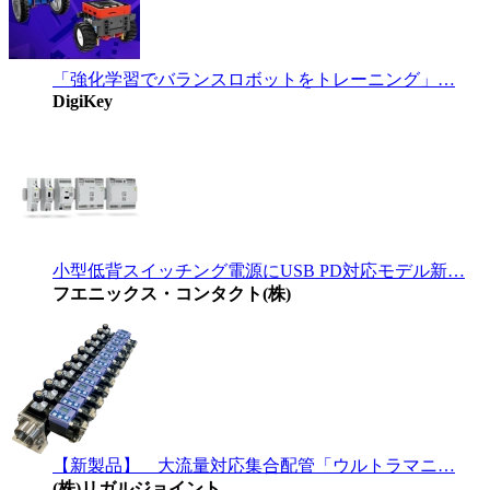
「強化学習でバランスロボットをトレーニング」…
DigiKey
小型低背スイッチング電源にUSB PD対応モデル新…
フエニックス・コンタクト(株)
【新製品】 大流量対応集合配管「ウルトラマニ…
(株)リガルジョイント