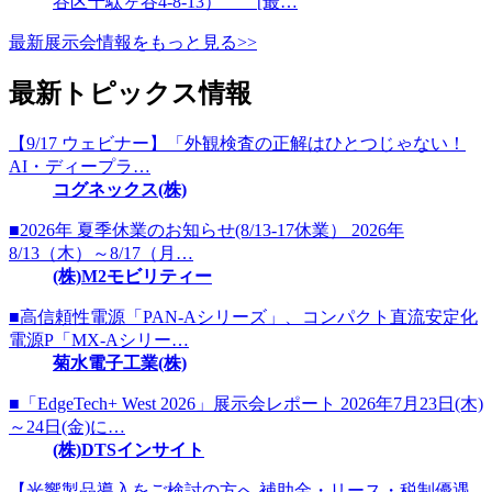
谷区千駄ヶ谷4-8-13） [最…
最新展示会情報をもっと見る>>
最新トピックス情報
【9/17 ウェビナー】「外観検査の正解はひとつじゃない！
AI・ディープラ…
コグネックス(株)
■2026年 夏季休業のお知らせ(8/13-17休業） 2026年
8/13（木）～8/17（月…
(株)M2モビリティー
■高信頼性電源「PAN-Aシリーズ」、コンパクト直流安定化
電源P「MX-Aシリー…
菊水電子工業(株)
■「EdgeTech+ West 2026」展示会レポート 2026年7月23日(木)
～24日(金)に…
(株)DTSインサイト
【光響製品導入をご検討の方へ 補助金・リース・税制優遇