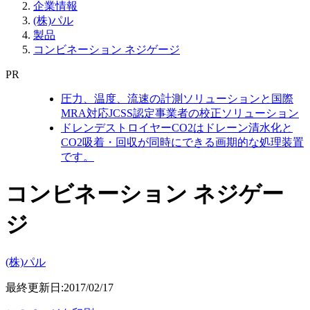
企業情報
(株)パル
製品
コンビネーション ネジゲージ
PR
圧力、温度、流速の計測ソリューションと国際
MRA対応JCSS認定事業者の校正ソリューション
ドレンデストロイヤーCO2はドレーン清水化と
CO2吸着・回収が同時にできる画期的な処理装置
です。
コンビネーション ネジゲー
ジ
(株)パル
最終更新日:2017/02/17