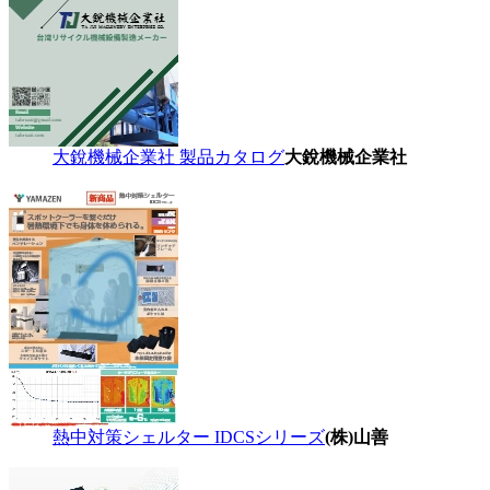
大銳機械企業社 製品カタログ
大銳機械企業社
熱中対策シェルター IDCSシリーズ
(株)山善