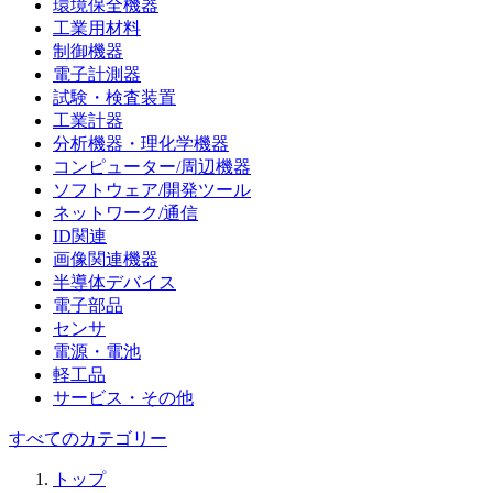
環境保全機器
工業用材料
制御機器
電子計測器
試験・検査装置
工業計器
分析機器・理化学機器
コンピューター/周辺機器
ソフトウェア/開発ツール
ネットワーク/通信
ID関連
画像関連機器
半導体デバイス
電子部品
センサ
電源・電池
軽工品
サービス・その他
すべてのカテゴリー
トップ