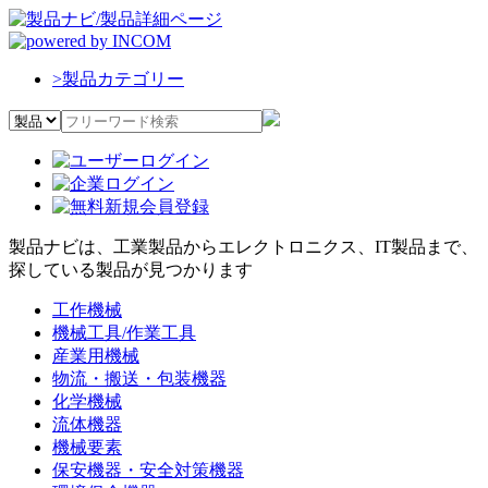
>
製品カテゴリー
製品ナビは、工業製品からエレクトロニクス、IT製品まで、
探している製品が見つかります
工作機械
機械工具/作業工具
産業用機械
物流・搬送・包装機器
化学機械
流体機器
機械要素
保安機器・安全対策機器