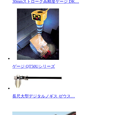
30mmストローク高精度ゲージ DK…
ゲージ QT50Uシリーズ
長尺大型デジタルノギス ゼウス…