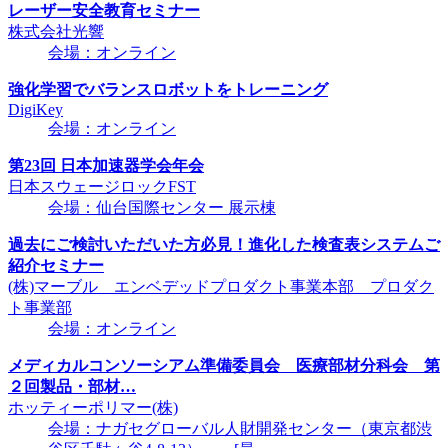
レーザー安全教育セミナー
株式会社光響
会場：オンライン
強化学習でバランスロボットをトレーニング
DigiKey
会場：オンライン
第23回 日本加速器学会年会
日本スウェージロックFST
会場：仙台国際センター 展示棟
過去にご検討いただいた方必見！進化した検査表システムご
紹介セミナー
(株)マーブル エンベデッドプロダクト事業本部 プロダク
ト事業部
会場：オンライン
メディカルコンソーシアム準備委員会 医療部材分科会 第
２回製品・部材…
ホッティーポリマー(株)
会場：ナガセグローバル人財開発センター（東京都渋