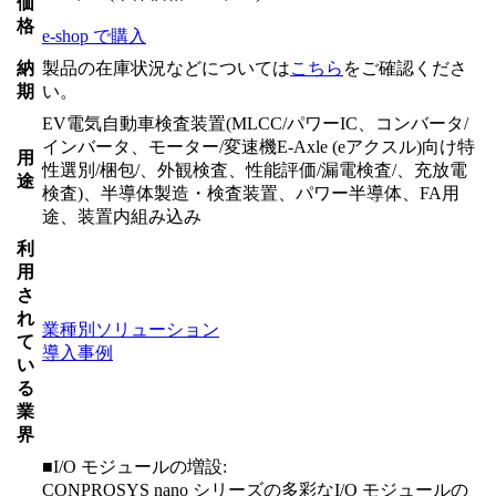
価
格
e-shop で購入
納
製品の在庫状況などについては
こちら
をご確認くださ
期
い。
EV電気自動車検査装置(MLCC/パワーIC、コンバータ/
インバータ、モーター/変速機E-Axle (eアクスル)向け特
用
性選別/梱包/、外観検査、性能評価/漏電検査/、充放電
途
検査)、半導体製造・検査装置、パワー半導体、FA用
途、装置内組み込み
利
用
さ
れ
業種別ソリューション
て
導入事例
い
る
業
界
■I/O モジュールの増設:
CONPROSYS nano シリーズの多彩なI/O モジュールの