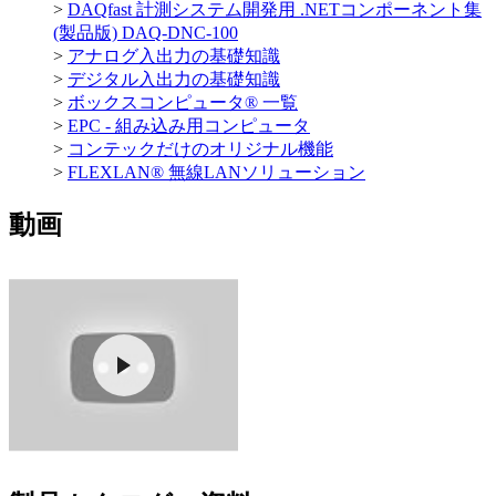
>
DAQfast 計測システム開発用 .NETコンポーネント集
(製品版) DAQ-DNC-100
>
アナログ入出力の基礎知識
>
デジタル入出力の基礎知識
>
ボックスコンピュータ® 一覧
>
EPC - 組み込み用コンピュータ
>
コンテックだけのオリジナル機能
>
FLEXLAN® 無線LANソリューション
動画