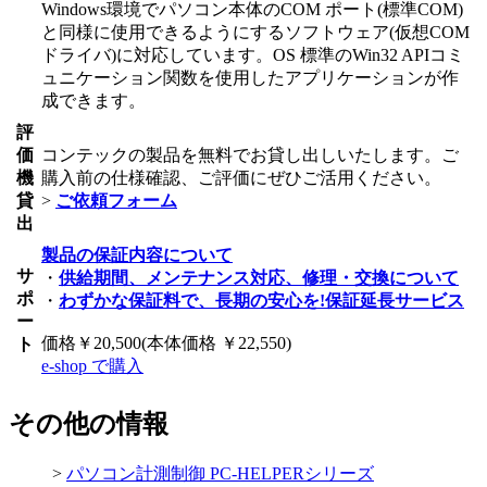
Windows環境でパソコン本体のCOM ポート(標準COM)
と同様に使用できるようにするソフトウェア(仮想COM
ドライバ)に対応しています。OS 標準のWin32 APIコミ
ュニケーション関数を使用したアプリケーションが作
成できます。
評
価
コンテックの製品を無料でお貸し出しいたします。ご
機
購入前の仕様確認、ご評価にぜひご活用ください。
貸
>
ご依頼フォーム
出
製品の保証内容について
サ
・
供給期間、メンテナンス対応、修理・交換について
ポ
・
わずかな保証料で、長期の安心を!保証延長サービス
ー
価格￥20,500(本体価格 ￥22,550)
ト
e-shop で購入
その他の情報
>
パソコン計測制御 PC-HELPERシリーズ