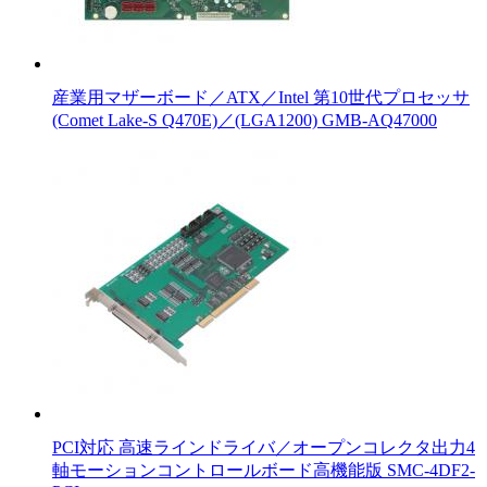
産業用マザーボード／ATX／Intel 第10世代プロセッサ
(Comet Lake-S Q470E)／(LGA1200) GMB-AQ47000
PCI対応 高速ラインドライバ／オープンコレクタ出力4
軸モーションコントロールボード高機能版 SMC-4DF2-