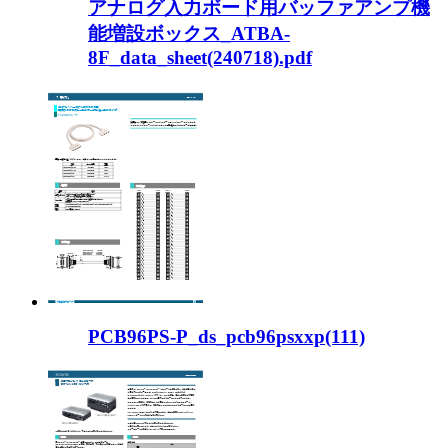
アナログ入力ボード用バッファアンプ機
能増設ボックス_ATBA-
8F_data_sheet(240718).pdf
PCB96PS-P_ds_pcb96psxxp(111)