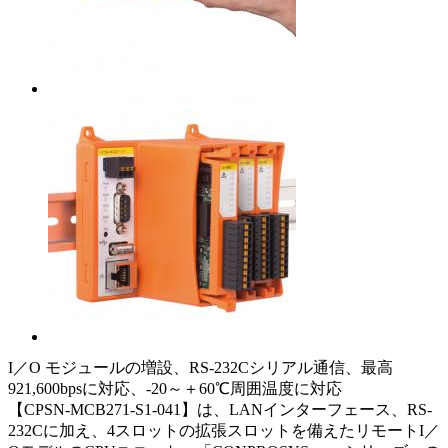
I／O モジュールの増設、RS-232Cシリアル通信、最高
921,600bpsに対応、-20～＋60℃周囲温度に対応
【CPSN-MCB271-S1-041】は、LANインターフェース、RS-
232Cに加え、4スロットの拡張スロットを備えたリモートI／