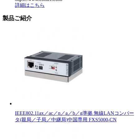
詳細はこちら
製品ご紹介
IEEE802.11ax／ac／n／a／b／g準拠 無線LANコンバー
タ(親局／子局／中継局)中国専用 FXS5000-CN