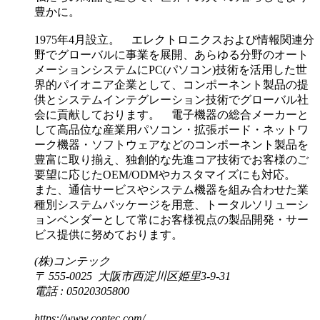
豊かに。
1975年4月設立。 エレクトロニクスおよび情報関連分
野でグローバルに事業を展開、あらゆる分野のオート
メーションシステムにPC(パソコン)技術を活用した世
界的パイオニア企業として、コンポーネント製品の提
供とシステムインテグレーション技術でグローバル社
会に貢献しております。 電子機器の総合メーカーと
して高品位な産業用パソコン・拡張ボード・ネットワ
ーク機器・ソフトウェアなどのコンポーネント製品を
豊富に取り揃え、独創的な先進コア技術でお客様のご
要望に応じたOEM/ODMやカスタマイズにも対応。
また、通信サービスやシステム機器を組み合わせた業
種別システムパッケージを用意、トータルソリューシ
ョンベンダーとして常にお客様視点の製品開発・サー
ビス提供に努めております。
(株)コンテック
〒 555-0025 大阪市西淀川区姫里3-9-31
電話 : 05020305800
https://www.contec.com/