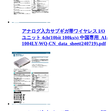
アナログ入力サブギガ帯ワイヤレス I/O
ユニット 4ch(10bit 100ks/s) 中国専用_AI-
1004LY-WQ-CN_data_sheet(240719).pdf