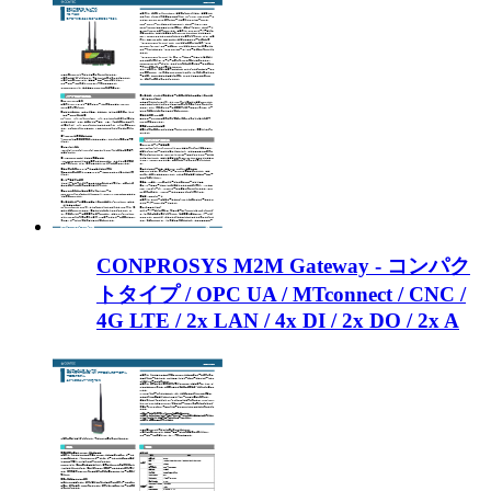
CONPROSYS M2M Gateway - コンパク
トタイプ / OPC UA / MTconnect / CNC /
4G LTE / 2x LAN / 4x DI / 2x DO / 2x A