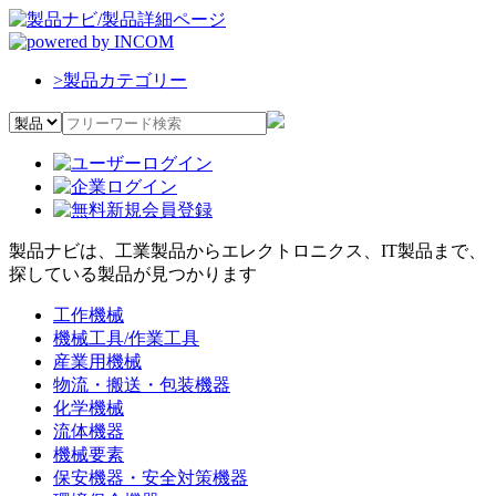
>
製品カテゴリー
製品ナビは、工業製品からエレクトロニクス、IT製品まで、
探している製品が見つかります
工作機械
機械工具/作業工具
産業用機械
物流・搬送・包装機器
化学機械
流体機器
機械要素
保安機器・安全対策機器