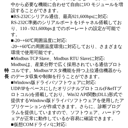
中から必要な機能に合わせて自由にI/O モジュールを増
設することができます。
■RS-232Cシリアル通信、最高921,600bpsに対応:
RS-232C準拠のシリアルポートを1チャネル搭載してお
り、110 - 921,600bpsまでのボーレートの設定が可能で
す。
■-20~+60℃周囲温度に対応:
-20~+60℃の周囲温度環境に対応しており、さまざまな
環境で使用可能です。
■Modbus TCP Slave、Modbus RTU Slaveに対応:
Modbusは、産業分野で広く採用されている通信プロト
特
コルです。Modbusマスタ機能を持つ上位通信機器から
長
のデータ収集や制御を行うことができます。
■Windows版ドライバソフトウェアに対応:
UDP/IPをベースにしたオリジナルプロトコル(F&eITプ
ロトコル)を搭載しており、Win32 API関数(DLL)形式で
提供するWindows版ドライバソフトウェアを使用したア
プリケーションが作成できます。さらに、診断プログ
ラムを提供していますので、ソフトウェア、ハードウ
ェアが正常に動作しているか容易に確認できます。
■仮想COMドライバに対応: