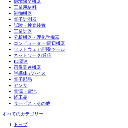
環境保全機器
工業用材料
制御機器
電子計測器
試験・検査装置
工業計器
分析機器・理化学機器
コンピューター/周辺機器
ソフトウェア/開発ツール
ネットワーク/通信
ID関連
画像関連機器
半導体デバイス
電子部品
センサ
電源・電池
軽工品
サービス・その他
すべてのカテゴリー
トップ