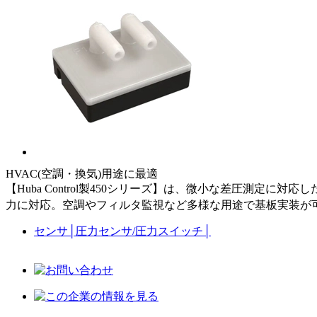
HVAC(空調・換気)用途に最適
【Huba Control製450シリーズ】は、微小な差圧測定に対応
力に対応。空調やフィルタ監視など多様な用途で基板実装が
センサ
│
圧力センサ/圧力スイッチ
│