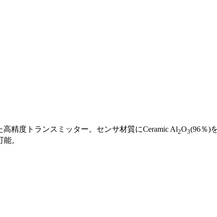
した高精度トランスミッター。センサ材質にCeramic Al
O
(96
2
3
可能。