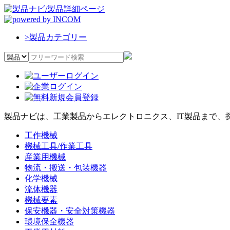
>
製品カテゴリー
製品ナビは、工業製品からエレクトロニクス、IT製品まで、
工作機械
機械工具/作業工具
産業用機械
物流・搬送・包装機器
化学機械
流体機器
機械要素
保安機器・安全対策機器
環境保全機器