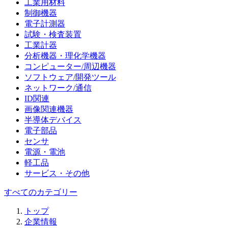
工業用材料
制御機器
電子計測器
試験・検査装置
工業計器
分析機器・理化学機器
コンピューター/周辺機器
ソフトウェア/開発ツール
ネットワーク/通信
ID関連
画像関連機器
半導体デバイス
電子部品
センサ
電源・電池
軽工品
サービス・その他
すべてのカテゴリー
トップ
企業情報