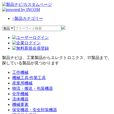
>
製品カテゴリー
製品ナビは、工業製品からエレクトロニクス、IT製品まで、
探している製品が見つかります
工作機械
機械工具/作業工具
産業用機械
物流・搬送・包装機器
化学機械
流体機器
機械要素
保安機器・安全対策機器