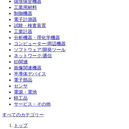
環境保全機器
工業用材料
制御機器
電子計測器
試験・検査装置
工業計器
分析機器・理化学機器
コンピューター/周辺機器
ソフトウェア/開発ツール
ネットワーク/通信
ID関連
画像関連機器
半導体デバイス
電子部品
センサ
電源・電池
軽工品
サービス・その他
すべてのカテゴリー
トップ