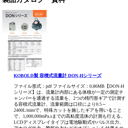
KOBOLD製 容積式流量計 DON-Hシリーズ
ファイル形式：pdf ファイルサイズ：0.86MB
【DON-H
シリーズ】は、流量計内部にある体積が一定の測定チ
ャンバーを通過する流量を、2つの楕円形ギアで計測す
る容積式流量計。流量範囲は口径により0.5～
2400L/mimで、特殊カットを施したギアを用いること
で、1,000,000mPa.sまでの高粘度流体の計測も行える。
LCDディスプレイタイプは電池駆動式やパルス出力、