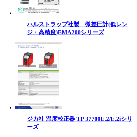
ハルストラップ社製 微差圧計(低レン
ジ・高精度)EMA200シリーズ
ジカ社 温度校正器 TP 37700E.2/E.2iシリ
ーズ