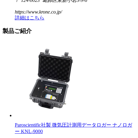
〒 124-0023 葛飾区東新小岩3-9-6
https://www.krone.co.jp/
詳細はこちら
製品ご紹介
Paroscientific社製 微気圧計測用データロガー ナノロガ
ー KNL-9000