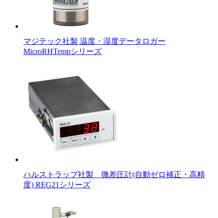
マジテック社製 温度・湿度データロガー
MicroRHTempシリーズ
ハルストラップ社製 微差圧計(自動ゼロ補正・高精
度) REG21シリーズ