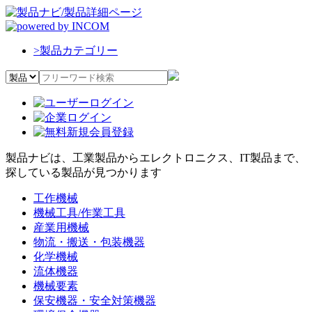
>
製品カテゴリー
製品ナビは、工業製品からエレクトロニクス、IT製品まで、
探している製品が見つかります
工作機械
機械工具/作業工具
産業用機械
物流・搬送・包装機器
化学機械
流体機器
機械要素
保安機器・安全対策機器