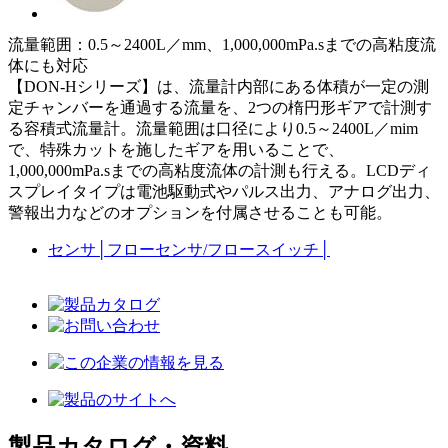
流量範囲：0.5～2400L／mm、1,000,000mPa.sまでの高粘度流
体にも対応
【DON-Hシリーズ】は、流量計内部にある体積が一定の測
定チャンバーを通過する流量を、2つの楕円形ギアで計測す
る容積式流量計。流量範囲は口径により0.5～2400L／mim
で、特殊カットを施したギアを用いることで、
1,000,000mPa.sまでの高粘度流体の計測も行える。LCDディ
スプレイタイプは電池駆動式やパルス出力、アナログ出力、
警報出力などのオプションを付属させることも可能。
センサ
│
フローセンサ/フロースイッチ
│
製品カタログ・資料