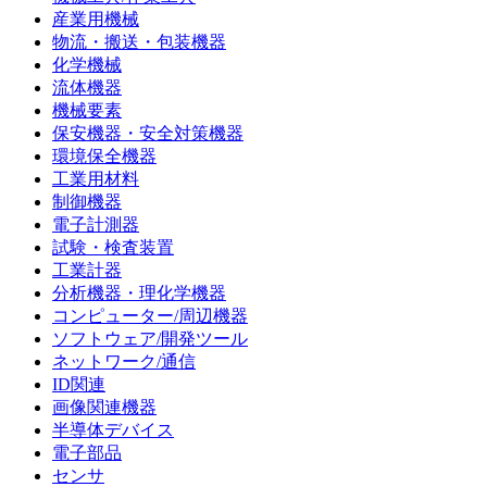
産業用機械
物流・搬送・包装機器
化学機械
流体機器
機械要素
保安機器・安全対策機器
環境保全機器
工業用材料
制御機器
電子計測器
試験・検査装置
工業計器
分析機器・理化学機器
コンピューター/周辺機器
ソフトウェア/開発ツール
ネットワーク/通信
ID関連
画像関連機器
半導体デバイス
電子部品
センサ