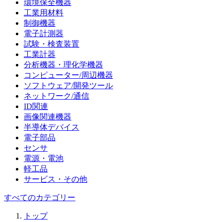
環境保全機器
工業用材料
制御機器
電子計測器
試験・検査装置
工業計器
分析機器・理化学機器
コンピューター/周辺機器
ソフトウェア/開発ツール
ネットワーク/通信
ID関連
画像関連機器
半導体デバイス
電子部品
センサ
電源・電池
軽工品
サービス・その他
すべてのカテゴリー
トップ