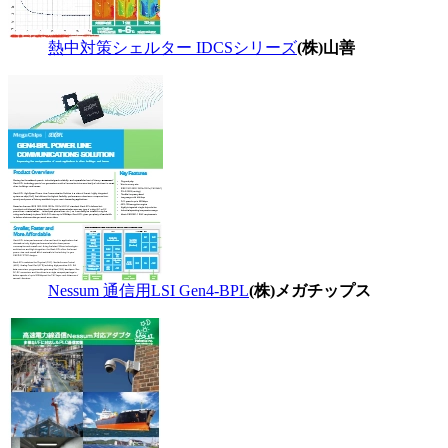
熱中対策シェルター IDCSシリーズ
(株)山善
Nessum 通信用LSI Gen4-BPL
(株)メガチップス