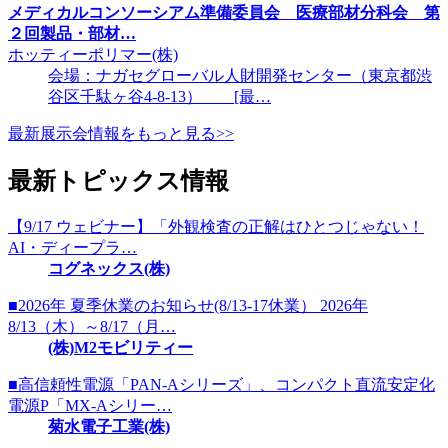
メディカルコンソーシアム準備委員会 医療部材分科会 第
２回製品・部材…
ホッティーポリマー(株)
会場：ナガセグローバル人財開発センター（東京都渋
谷区千駄ヶ谷4-8-13） [最…
最新展示会情報をもっと見る>>
最新トピックス情報
【9/17 ウェビナー】「外観検査の正解はひとつじゃない！
AI・ディープラ…
コグネックス(株)
■2026年 夏季休業のお知らせ(8/13-17休業） 2026年
8/13（木）～8/17（月…
(株)M2モビリティー
■高信頼性電源「PAN-Aシリーズ」、コンパクト直流安定化
電源P「MX-Aシリー…
菊水電子工業(株)