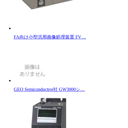
FA向け小型汎用画像処理装置 FV…
GEO Semiconductror社 GW3000シ…