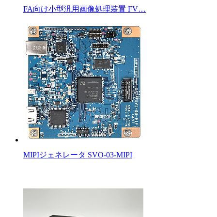
FA向け小型汎用画像処理装置 FV…
MIPIジェネレータ SVO-03-MIPI