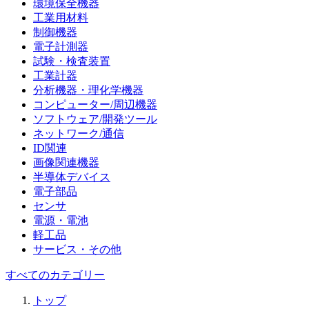
環境保全機器
工業用材料
制御機器
電子計測器
試験・検査装置
工業計器
分析機器・理化学機器
コンピューター/周辺機器
ソフトウェア/開発ツール
ネットワーク/通信
ID関連
画像関連機器
半導体デバイス
電子部品
センサ
電源・電池
軽工品
サービス・その他
すべてのカテゴリー
トップ