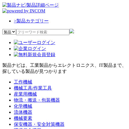
>
製品カテゴリー
製品ナビは、工業製品からエレクトロニクス、IT製品まで、
探している製品が見つかります
工作機械
機械工具/作業工具
産業用機械
物流・搬送・包装機器
化学機械
流体機器
機械要素
保安機器・安全対策機器