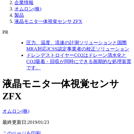
企業情報
オムロン(株)
製品
液晶モニタ一体視覚センサ ZFX
PR
圧力、温度、流速の計測ソリューションと国際
MRA対応JCSS認定事業者の校正ソリューション
ドレンデストロイヤーCO2はドレーン清水化と
CO2吸着・回収が同時にできる画期的な処理装置
です。
液晶モニタ一体視覚センサ
ZFX
オムロン(株)
最終更新日:2019/01/23
このページを印刷