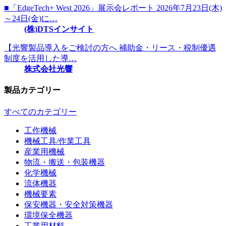
■「EdgeTech+ West 2026」展示会レポート 2026年7月23日(木)
～24日(金)に…
(株)DTSインサイト
【光響製品導入をご検討の方へ 補助金・リース・税制優遇
制度を活用した導…
株式会社光響
製品カテゴリー
すべてのカテゴリー
工作機械
機械工具/作業工具
産業用機械
物流・搬送・包装機器
化学機械
流体機器
機械要素
保安機器・安全対策機器
環境保全機器
工業用材料