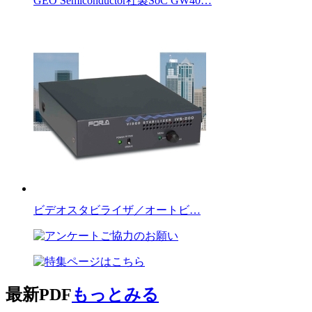
GEO Semiconductor社製SoC GW40…
ビデオスタビライザ／オートビ…
最新PDF
もっとみる