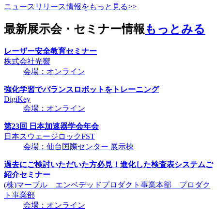
ニュースリリース情報をもっと見る>>
最新展示会・セミナー情報
もっとみる
レーザー安全教育セミナー
株式会社光響
会場：オンライン
強化学習でバランスロボットをトレーニング
DigiKey
会場：オンライン
第23回 日本加速器学会年会
日本スウェージロックFST
会場：仙台国際センター 展示棟
過去にご検討いただいた方必見！進化した検査表システムご
紹介セミナー
(株)マーブル エンベデッドプロダクト事業本部 プロダク
ト事業部
会場：オンライン