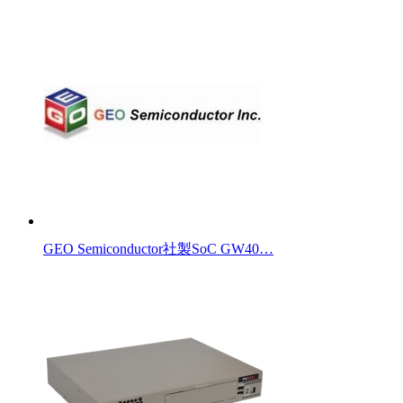
GEO Semiconductor社製SoC GW40…