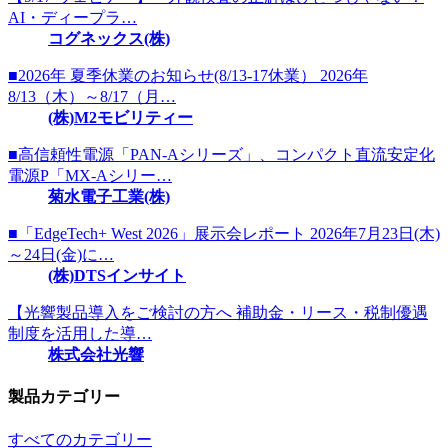
AI・ディープラ…
コグネックス(株)
■2026年 夏季休業のお知らせ(8/13-17休業） 2026年
8/13（木）～8/17（月…
(株)M2モビリティー
■高信頼性電源「PAN-Aシリーズ」、コンパクト直流安定化
電源P「MX-Aシリー…
菊水電子工業(株)
■「EdgeTech+ West 2026」展示会レポート 2026年7月23日(木)
～24日(金)に…
(株)DTSインサイト
【光響製品導入をご検討の方へ 補助金・リース・税制優遇
制度を活用した導…
株式会社光響
製品カテゴリー
すべてのカテゴリー