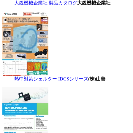
大銳機械企業社 製品カタログ
大銳機械企業社
熱中対策シェルター IDCSシリーズ
(株)山善