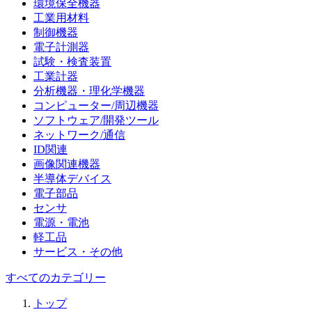
環境保全機器
工業用材料
制御機器
電子計測器
試験・検査装置
工業計器
分析機器・理化学機器
コンピューター/周辺機器
ソフトウェア/開発ツール
ネットワーク/通信
ID関連
画像関連機器
半導体デバイス
電子部品
センサ
電源・電池
軽工品
サービス・その他
すべてのカテゴリー
トップ