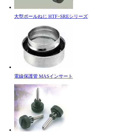
大型ボールねじ HTF−SREシリーズ
電線保護管 MASインサート