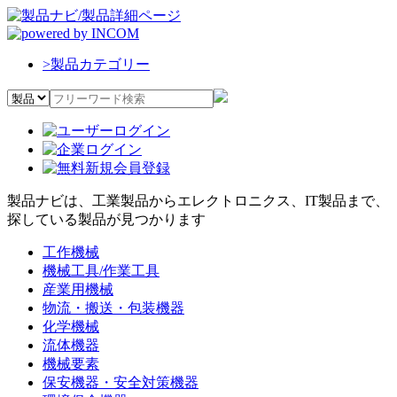
>
製品カテゴリー
製品ナビは、工業製品からエレクトロニクス、IT製品まで、
探している製品が見つかります
工作機械
機械工具/作業工具
産業用機械
物流・搬送・包装機器
化学機械
流体機器
機械要素
保安機器・安全対策機器