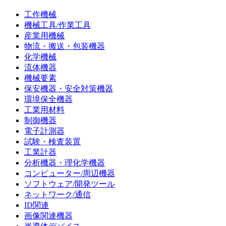
工作機械
機械工具/作業工具
産業用機械
物流・搬送・包装機器
化学機械
流体機器
機械要素
保安機器・安全対策機器
環境保全機器
工業用材料
制御機器
電子計測器
試験・検査装置
工業計器
分析機器・理化学機器
コンピューター/周辺機器
ソフトウェア/開発ツール
ネットワーク/通信
ID関連
画像関連機器