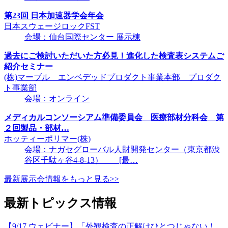
第23回 日本加速器学会年会
日本スウェージロックFST
会場：仙台国際センター 展示棟
過去にご検討いただいた方必見！進化した検査表システムご
紹介セミナー
(株)マーブル エンベデッドプロダクト事業本部 プロダク
ト事業部
会場：オンライン
メディカルコンソーシアム準備委員会 医療部材分科会 第
２回製品・部材…
ホッティーポリマー(株)
会場：ナガセグローバル人財開発センター（東京都渋
谷区千駄ヶ谷4-8-13） [最…
最新展示会情報をもっと見る>>
最新トピックス情報
【9/17 ウェビナー】「外観検査の正解はひとつじゃない！