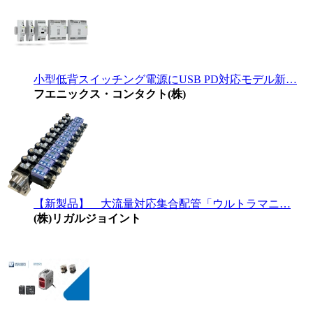
小型低背スイッチング電源にUSB PD対応モデル新…
フエニックス・コンタクト(株)
【新製品】 大流量対応集合配管「ウルトラマニ…
(株)リガルジョイント