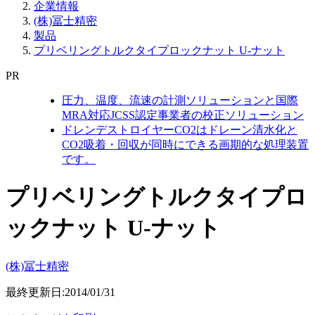
企業情報
(株)冨士精密
製品
プリベリングトルクタイプロックナット U-ナット
PR
圧力、温度、流速の計測ソリューションと国際
MRA対応JCSS認定事業者の校正ソリューション
ドレンデストロイヤーCO2はドレーン清水化と
CO2吸着・回収が同時にできる画期的な処理装置
です。
プリベリングトルクタイプロ
ックナット U-ナット
(株)冨士精密
最終更新日:2014/01/31