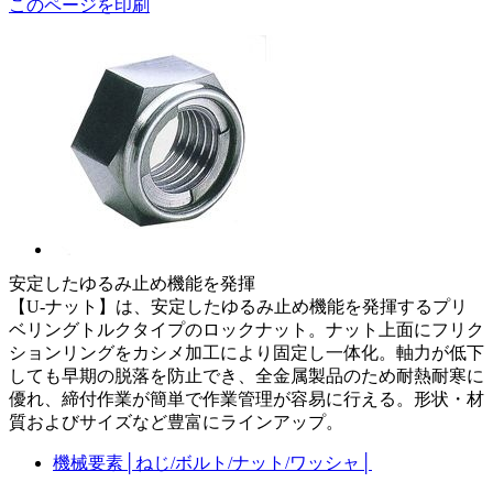
このページを印刷
安定したゆるみ止め機能を発揮
【U-ナット】は、安定したゆるみ止め機能を発揮するプリ
ベリングトルクタイプのロックナット。ナット上面にフリク
ションリングをカシメ加工により固定し一体化。軸力が低下
しても早期の脱落を防止でき、全金属製品のため耐熱耐寒に
優れ、締付作業が簡単で作業管理が容易に行える。形状・材
質およびサイズなど豊富にラインアップ。
機械要素
│
ねじ/ボルト/ナット/ワッシャ
│