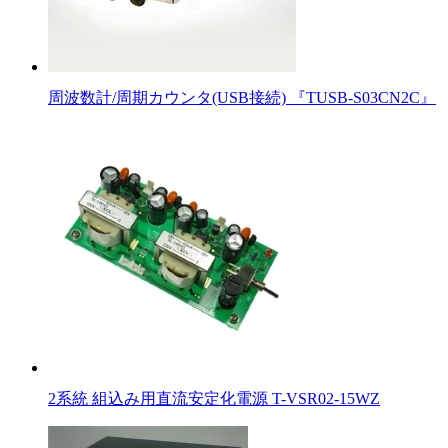
周波数計/周期カウンタ(USB接続) 『TUSB-S03CN2C』
2系統 組込み用直流安定化電源 T-VSR02-15WZ