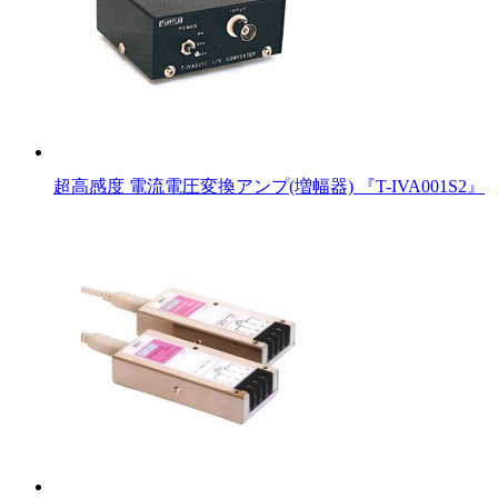
超高感度 電流電圧変換アンプ(増幅器) 『T-IVA001S2』