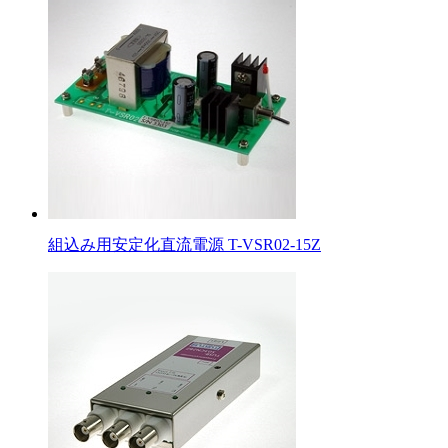
組込み用安定化直流電源 T-VSR02-15Z