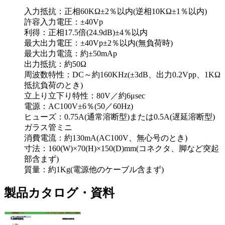
入力抵抗：正相60KΩ±2％以内(逆相10KΩ±1％以内)
許容入力電圧：±40Vp
利得：正相17.5倍(24.9dB)±4％以内
最大出力電圧：±40Vp±2％以内(無負荷時)
最大出力電流：約±50mAp
出力抵抗：約50Ω
周波数特性：DC～約160KHz(±3dB、出力0.2Vpp、1KΩ
抵抗負荷のとき)
立上り立下り特性：80V／約6μsec
電源：AC100V±6％(50／60Hz)
ヒューズ：0.75A(通常溶断型)または0.5A(遅延溶断型)
ガラス管ミニ
消費電流：約130mA(AC100V、無心号のとき)
寸法：160(W)×70(H)×150(D)mm(コネクタ、脚など突起
部含まず)
質量：約1Kg(電源他のケーブル含まず)
製品カタログ・資料