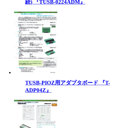
続) 『TUSB-0224ADM』
TUSB-PIOZ用アダプタボード 『T-
ADP04Z』