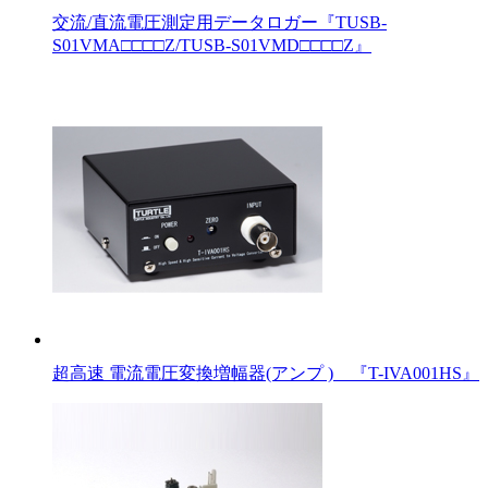
交流/直流電圧測定用データロガー『TUSB-
S01VMA□□□□Z/TUSB-S01VMD□□□□Z』
超高速 電流電圧変換増幅器(アンプ ) 『T-IVA001HS』