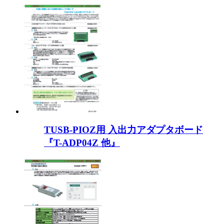
TUSB-PIOZ用 入出力アダプタボード
『T-ADP04Z 他』