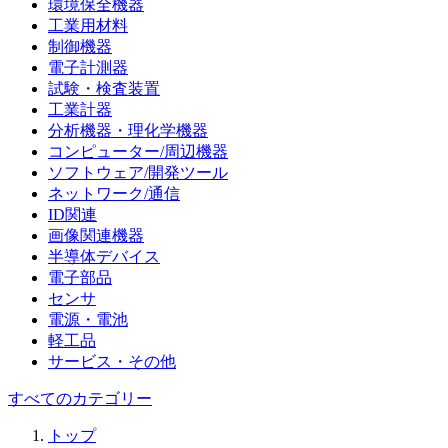
環境保全機器
工業用材料
制御機器
電子計測器
試験・検査装置
工業計器
分析機器・理化学機器
コンピューター/周辺機器
ソフトウェア/開発ツール
ネットワーク/通信
ID関連
画像関連機器
半導体デバイス
電子部品
センサ
電源・電池
軽工品
サービス・その他
すべてのカテゴリー
トップ