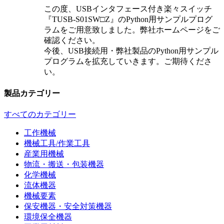
この度、USBインタフェース付き楽々スイッチ
『TUSB-S01SW□Z』のPython用サンプルプログ
ラムをご用意致しました。弊社ホームページをご
確認ください。
今後、USB接続用・弊社製品のPython用サンプル
プログラムを拡充していきます。ご期待くださ
い。
製品カテゴリー
すべてのカテゴリー
工作機械
機械工具/作業工具
産業用機械
物流・搬送・包装機器
化学機械
流体機器
機械要素
保安機器・安全対策機器
環境保全機器