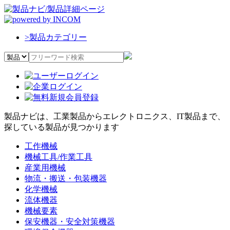
>
製品カテゴリー
製品ナビは、工業製品からエレクトロニクス、IT製品まで、
探している製品が見つかります
工作機械
機械工具/作業工具
産業用機械
物流・搬送・包装機器
化学機械
流体機器
機械要素
保安機器・安全対策機器