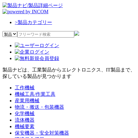
>
製品カテゴリー
製品ナビは、工業製品からエレクトロニクス、IT製品まで、
探している製品が見つかります
工作機械
機械工具/作業工具
産業用機械
物流・搬送・包装機器
化学機械
流体機器
機械要素
保安機器・安全対策機器