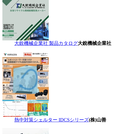
大銳機械企業社 製品カタログ
大銳機械企業社
熱中対策シェルター IDCSシリーズ
(株)山善