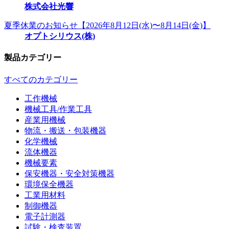
株式会社光響
夏季休業のお知らせ【2026年8月12日(水)〜8月14日(金)】
オプトシリウス(株)
製品カテゴリー
すべてのカテゴリー
工作機械
機械工具/作業工具
産業用機械
物流・搬送・包装機器
化学機械
流体機器
機械要素
保安機器・安全対策機器
環境保全機器
工業用材料
制御機器
電子計測器
試験・検査装置