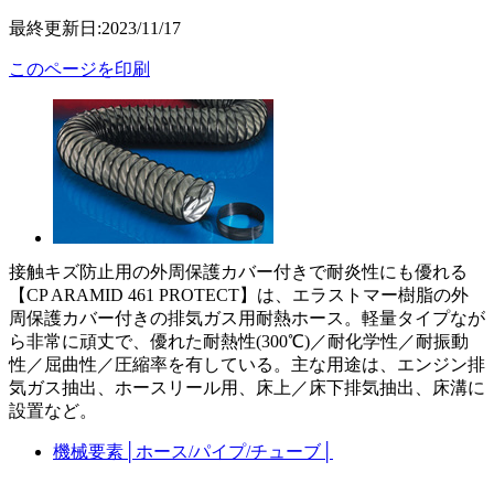
最終更新日:2023/11/17
このページを印刷
接触キズ防止用の外周保護カバー付きで耐炎性にも優れる
【CP ARAMID 461 PROTECT】は、エラストマー樹脂の外
周保護カバー付きの排気ガス用耐熱ホース。軽量タイプなが
ら非常に頑丈で、優れた耐熱性(300℃)／耐化学性／耐振動
性／屈曲性／圧縮率を有している。主な用途は、エンジン排
気ガス抽出、ホースリール用、床上／床下排気抽出、床溝に
設置など。
機械要素
│
ホース/パイプ/チューブ
│