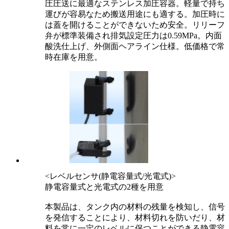
圧圧送に最適なステンレス加圧容器。軽量で持ち
運びが容易なため搬送用途にも適する。加圧時に
は蓋を開けることができないため安全。リリーフ
弁が標準装備され排気設定圧力は0.59MPa。内面
酸洗仕上げ、外側面ヘアライン仕様。低価格で常
時在庫を用意。
<レベルセンサ(静電容量式/光電式)>
静電容量式と光電式の2種を用意
本製品は、タンク内の材料の残量を検知し、信号
を発信することにより、材料切れを防いだり、材
料を常に一定のレベルに保つことができる静電容