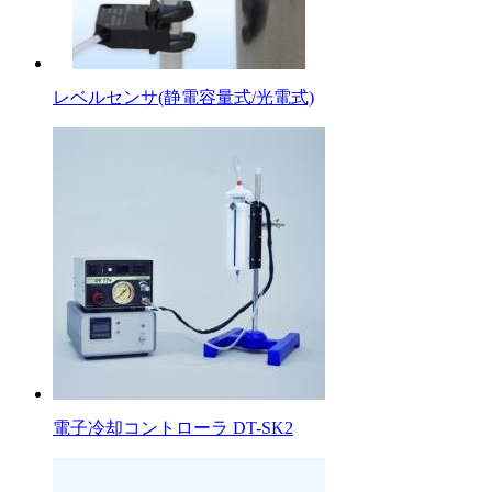
レベルセンサ(静電容量式/光電式)
電子冷却コントローラ DT-SK2