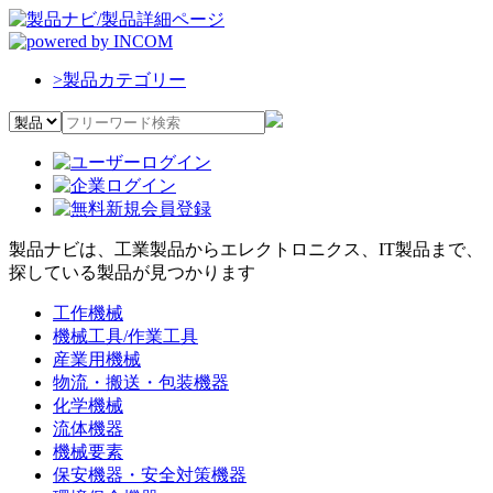
>
製品カテゴリー
製品ナビは、工業製品からエレクトロニクス、IT製品まで、
探している製品が見つかります
工作機械
機械工具/作業工具
産業用機械
物流・搬送・包装機器
化学機械
流体機器
機械要素
保安機器・安全対策機器