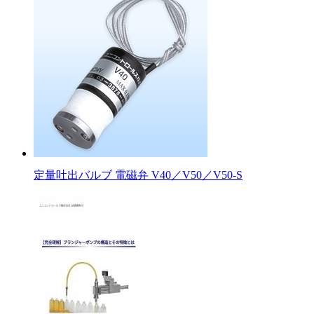
定量吐出バルブ 電磁弁 V40／V50／V50-S