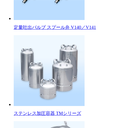
定量吐出バルブ スプール弁 V140／V141
ステンレス加圧容器 TMシリーズ