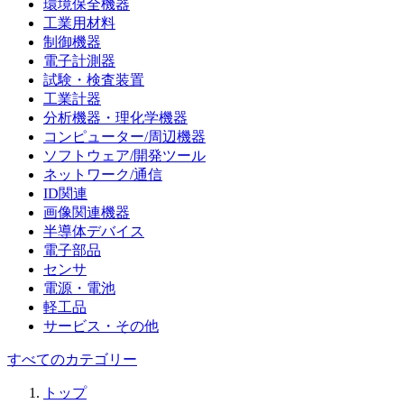
環境保全機器
工業用材料
制御機器
電子計測器
試験・検査装置
工業計器
分析機器・理化学機器
コンピューター/周辺機器
ソフトウェア/開発ツール
ネットワーク/通信
ID関連
画像関連機器
半導体デバイス
電子部品
センサ
電源・電池
軽工品
サービス・その他
すべてのカテゴリー
トップ