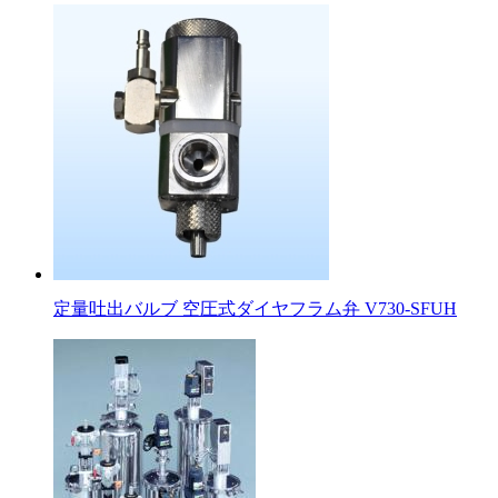
定量吐出バルブ 空圧式ダイヤフラム弁 V730-SFUH