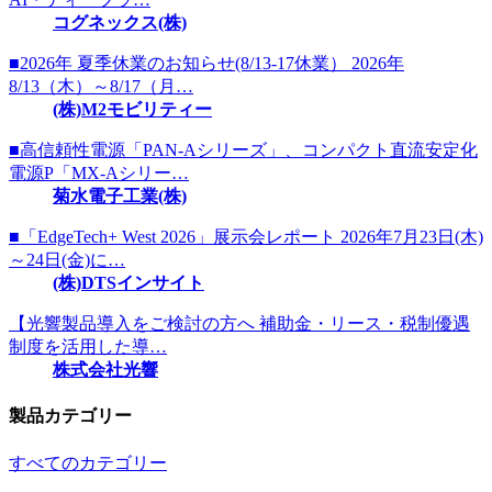
コグネックス(株)
■2026年 夏季休業のお知らせ(8/13-17休業） 2026年
8/13（木）～8/17（月…
(株)M2モビリティー
■高信頼性電源「PAN-Aシリーズ」、コンパクト直流安定化
電源P「MX-Aシリー…
菊水電子工業(株)
■「EdgeTech+ West 2026」展示会レポート 2026年7月23日(木)
～24日(金)に…
(株)DTSインサイト
【光響製品導入をご検討の方へ 補助金・リース・税制優遇
制度を活用した導…
株式会社光響
製品カテゴリー
すべてのカテゴリー