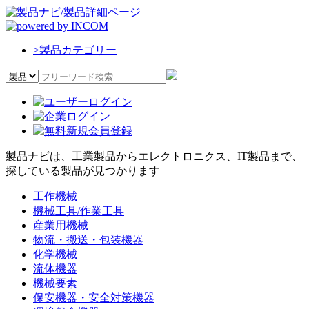
>
製品カテゴリー
製品ナビは、工業製品からエレクトロニクス、IT製品まで、
探している製品が見つかります
工作機械
機械工具/作業工具
産業用機械
物流・搬送・包装機器
化学機械
流体機器
機械要素
保安機器・安全対策機器