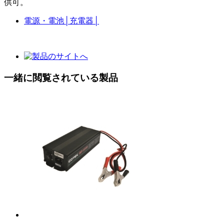
供可。
電源・電池
│
充電器
│
一緒に閲覧されている製品