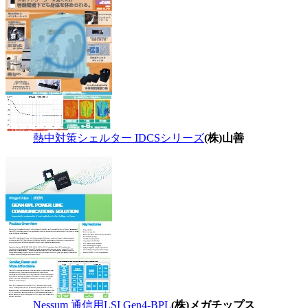
熱中対策シェルター IDCSシリーズ
(株)山善
Nessum 通信用LSI Gen4-BPL
(株)メガチップス