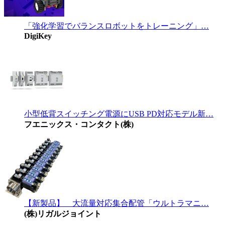
「強化学習でバランスロボットをトレーニング」…
DigiKey
小型低背スイッチング電源にUSB PD対応モデル新…
フエニックス・コンタクト(株)
【新製品】 大流量対応集合配管「ウルトラマニ…
(株)リガルジョイント