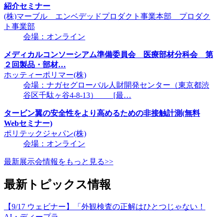
紹介セミナー
(株)マーブル エンベデッドプロダクト事業本部 プロダク
ト事業部
会場：オンライン
メディカルコンソーシアム準備委員会 医療部材分科会 第
２回製品・部材…
ホッティーポリマー(株)
会場：ナガセグローバル人財開発センター（東京都渋
谷区千駄ヶ谷4-8-13） [最…
タービン翼の安全性をより高めるための非接触計測(無料
Webセミナー)
ポリテックジャパン(株)
会場：オンライン
最新展示会情報をもっと見る>>
最新トピックス情報
【9/17 ウェビナー】「外観検査の正解はひとつじゃない！
AI・ディープラ…