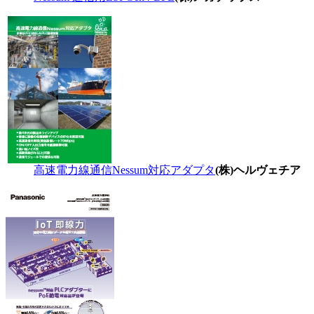
高速電力線通信Nessum対応アダプタ
(株)ヘルヴェチア