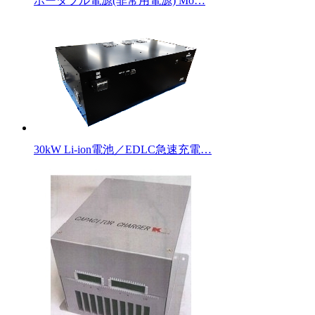
ポータブル電源(非常用電源) Mo…
30kW Li-ion電池／EDLC急速充電…