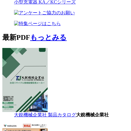
小型充電器 KA／KCシリーズ
最新PDF
もっとみる
大銳機械企業社 製品カタログ
大銳機械企業社