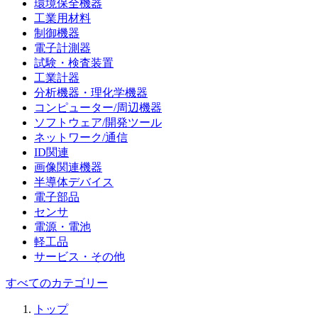
環境保全機器
工業用材料
制御機器
電子計測器
試験・検査装置
工業計器
分析機器・理化学機器
コンピューター/周辺機器
ソフトウェア/開発ツール
ネットワーク/通信
ID関連
画像関連機器
半導体デバイス
電子部品
センサ
電源・電池
軽工品
サービス・その他
すべてのカテゴリー
トップ