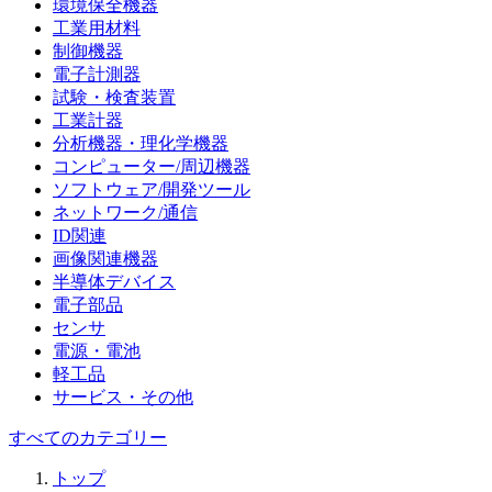
環境保全機器
工業用材料
制御機器
電子計測器
試験・検査装置
工業計器
分析機器・理化学機器
コンピューター/周辺機器
ソフトウェア/開発ツール
ネットワーク/通信
ID関連
画像関連機器
半導体デバイス
電子部品
センサ
電源・電池
軽工品
サービス・その他
すべてのカテゴリー
トップ