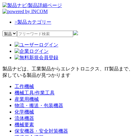
>
製品カテゴリー
製品ナビは、工業製品からエレクトロニクス、IT製品まで、
探している製品が見つかります
工作機械
機械工具/作業工具
産業用機械
物流・搬送・包装機器
化学機械
流体機器
機械要素
保安機器・安全対策機器