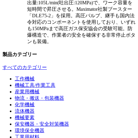
出量:105L/min(吐出圧:120MPa)で、ワーク容量を
短時間で昇圧させる。Maximator社製ブースター
「DLE75-2」を採用。高圧バルブ、継手も国内法
令対応のコンポーネントを使用しており、いずれ
も150MPaまで高圧ガス保安協会の受験可能。防
爆構造で、作業者の安全を確保する非常停止ボタ
ンも装備。
製品カテゴリー
すべてのカテゴリー
工作機械
機械工具/作業工具
産業用機械
物流・搬送・包装機器
化学機械
流体機器
機械要素
保安機器・安全対策機器
環境保全機器
工業用材料