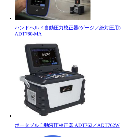
ハンドヘルド自動圧力校正器(ゲージ／絶対圧用)
ADT760-MA
ポータブル自動液圧校正器 ADT762／ADT762W