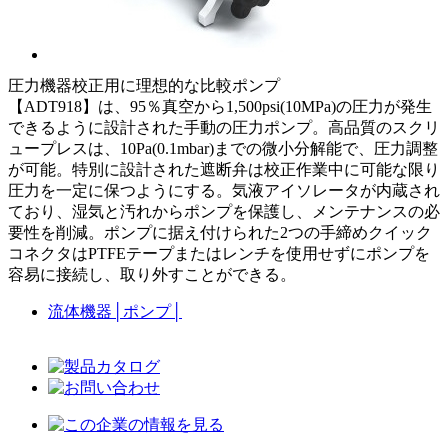
圧力機器校正用に理想的な比較ポンプ
【ADT918】は、95％真空から1,500psi(10MPa)の圧力が発生
できるように設計された手動の圧力ポンプ。高品質のスクリ
ュープレスは、10Pa(0.1mbar)までの微小分解能で、圧力調整
が可能。特別に設計された遮断弁は校正作業中に可能な限り
圧力を一定に保つようにする。気液アイソレータが内蔵され
ており、湿気と汚れからポンプを保護し、メンテナンスの必
要性を削減。ポンプに据え付けられた2つの手締めクイック
コネクタはPTFEテープまたはレンチを使用せずにポンプを
容易に接続し、取り外すことができる。
流体機器
│
ポンプ
│