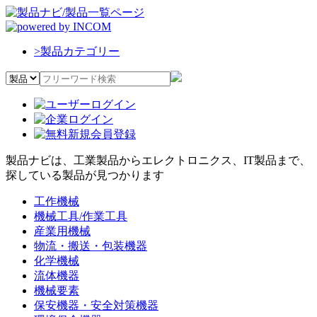
>
製品カテゴリー
製品ナビは、工業製品からエレクトロニクス、IT製品まで、
探している製品が見つかります
工作機械
機械工具/作業工具
産業用機械
物流・搬送・包装機器
化学機械
流体機器
機械要素
保安機器・安全対策機器