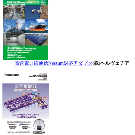
高速電力線通信Nessum対応アダプタ
(株)ヘルヴェチア