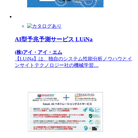
AI型予兆予測サービス LUiNa
(株)アイ・アイ・エム
【LUiNa】は、独自のシステム性能分析ノウハウとイ
ンサイトテクノロジー社の機械学習…