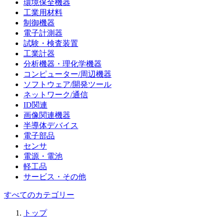
環境保全機器
工業用材料
制御機器
電子計測器
試験・検査装置
工業計器
分析機器・理化学機器
コンピューター/周辺機器
ソフトウェア/開発ツール
ネットワーク/通信
ID関連
画像関連機器
半導体デバイス
電子部品
センサ
電源・電池
軽工品
サービス・その他
すべてのカテゴリー
トップ