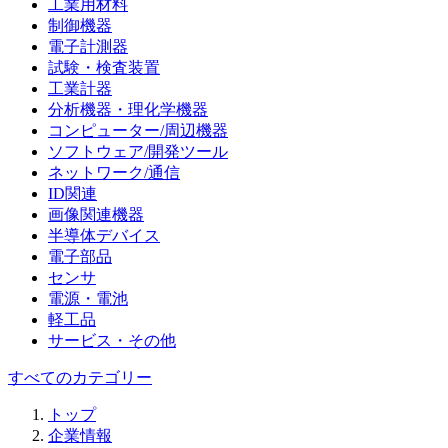
工業用材料
制御機器
電子計測器
試験・検査装置
工業計器
分析機器・理化学機器
コンピューター/周辺機器
ソフトウェア/開発ツール
ネットワーク/通信
ID関連
画像関連機器
半導体デバイス
電子部品
センサ
電源・電池
軽工品
サービス・その他
すべてのカテゴリー
トップ
企業情報