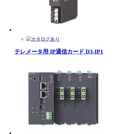
テレメータ用 IP通信カード D3-IP1