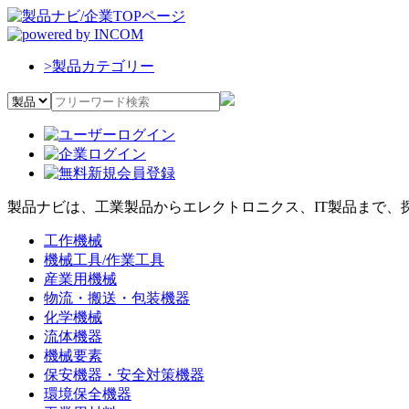
>
製品カテゴリー
製品ナビは、工業製品からエレクトロニクス、IT製品まで、
工作機械
機械工具/作業工具
産業用機械
物流・搬送・包装機器
化学機械
流体機器
機械要素
保安機器・安全対策機器
環境保全機器