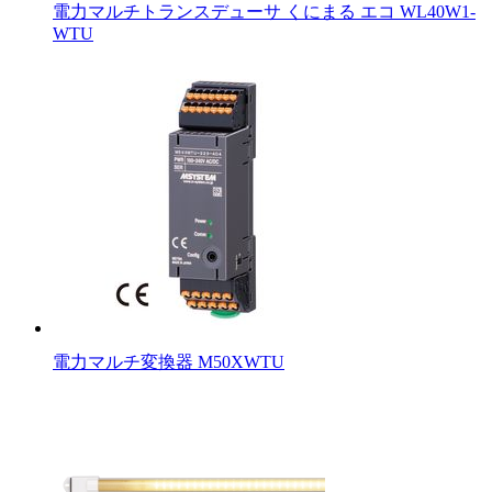
電力マルチトランスデューサ くにまる エコ WL40W1-
WTU
電力マルチ変換器 M50XWTU