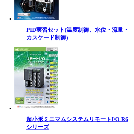
PID実習セット(温度制御、水位・流量・
カスケード制御)
超小形ミニマムシステムリモートI/O R6
シリーズ