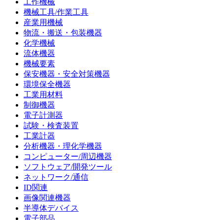
工作機械
機械工具/作業工具
産業用機械
物流・搬送・包装機器
化学機械
流体機器
機械要素
保安機器・安全対策機器
環境保全機器
工業用材料
制御機器
電子計測器
試験・検査装置
工業計器
分析機器・理化学機器
コンピューター/周辺機器
ソフトウェア/開発ツール
ネットワーク/通信
ID関連
画像関連機器
半導体デバイス
電子部品