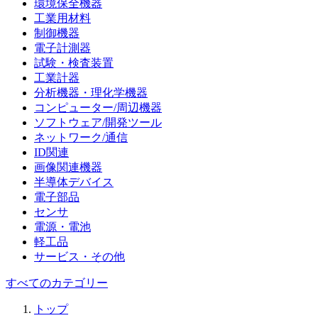
環境保全機器
工業用材料
制御機器
電子計測器
試験・検査装置
工業計器
分析機器・理化学機器
コンピューター/周辺機器
ソフトウェア/開発ツール
ネットワーク/通信
ID関連
画像関連機器
半導体デバイス
電子部品
センサ
電源・電池
軽工品
サービス・その他
すべてのカテゴリー
トップ