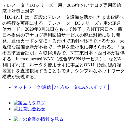
テレメータ「D3シリーズ」用、2029年のアナログ専用回線
廃止対策に対応
【D3-IP1】は、既設のテレメータ設備を活かしたままIP網へ
の移行を可能にする、テレメータ「D3シリーズ」用のIP通
信カード。2029年3月31日をもって終了するNTT東日本・西
日本提供のアナログ専用回線サービスの廃止対策に対し開
発。通信カードを交換するだけでIP網へ移行できるため、大
規模な設備更新が不要で、予算を最小限に抑えられる。「技
術基準適合証明」を取得済みで、NTT東日本・西日本が提供
する「Interconnected WAN（統合型VPNサービス）」などを
利用すれば、ルータを使用せずに本品とONU（光回線終端
装置）を直接接続することもでき、シンプルなネットワーク
構成が実現する。
ネットワーク/通信
│
ハブ/ルータ/LANスイッチ
│