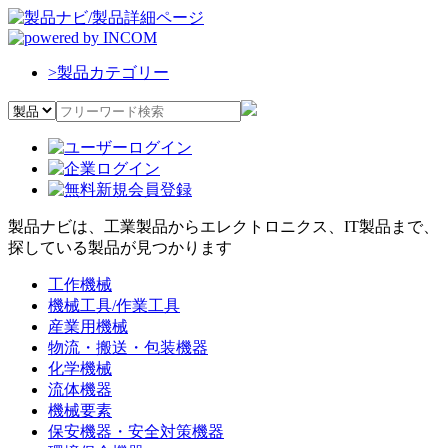
>
製品カテゴリー
製品ナビは、工業製品からエレクトロニクス、IT製品まで、
探している製品が見つかります
工作機械
機械工具/作業工具
産業用機械
物流・搬送・包装機器
化学機械
流体機器
機械要素
保安機器・安全対策機器