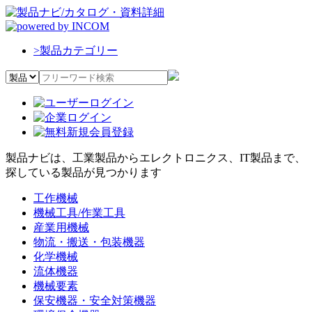
>
製品カテゴリー
製品ナビは、工業製品からエレクトロニクス、IT製品まで、
探している製品が見つかります
工作機械
機械工具/作業工具
産業用機械
物流・搬送・包装機器
化学機械
流体機器
機械要素
保安機器・安全対策機器