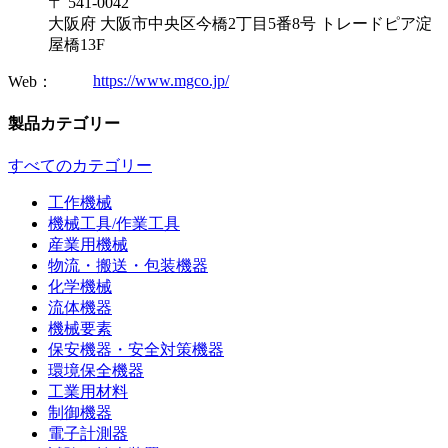
〒 541-0042
大阪府 大阪市中央区今橋2丁目5番8号 トレードピア淀
屋橋13F
https://www.mgco.jp/
Web：
製品カテゴリー
すべてのカテゴリー
工作機械
機械工具/作業工具
産業用機械
物流・搬送・包装機器
化学機械
流体機器
機械要素
保安機器・安全対策機器
環境保全機器
工業用材料
制御機器
電子計測器