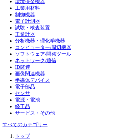
環境保全機器
工業用材料
制御機器
電子計測器
試験・検査装置
工業計器
分析機器・理化学機器
コンピューター/周辺機器
ソフトウェア/開発ツール
ネットワーク/通信
ID関連
画像関連機器
半導体デバイス
電子部品
センサ
電源・電池
軽工品
サービス・その他
すべてのカテゴリー
トップ