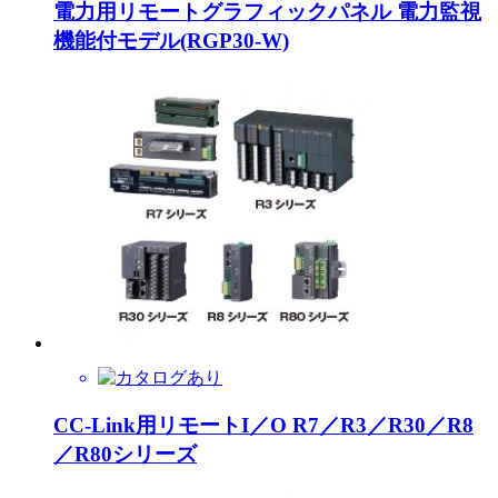
電力用リモートグラフィックパネル 電力監視
機能付モデル(RGP30-W)
CC-Link用リモートI／O R7／R3／R30／R8
／R80シリーズ