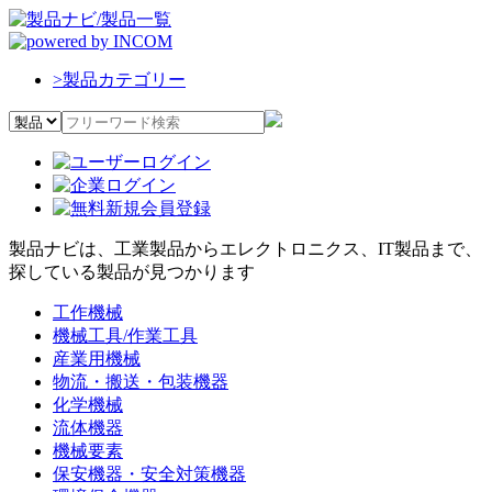
>
製品カテゴリー
製品ナビは、工業製品からエレクトロニクス、IT製品まで、
探している製品が見つかります
工作機械
機械工具/作業工具
産業用機械
物流・搬送・包装機器
化学機械
流体機器
機械要素
保安機器・安全対策機器