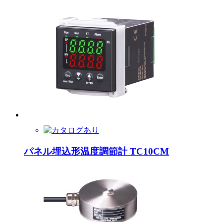
パネル埋込形温度調節計 TC10CM