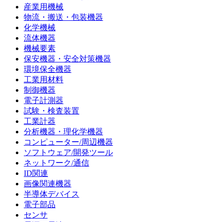
産業用機械
物流・搬送・包装機器
化学機械
流体機器
機械要素
保安機器・安全対策機器
環境保全機器
工業用材料
制御機器
電子計測器
試験・検査装置
工業計器
分析機器・理化学機器
コンピューター/周辺機器
ソフトウェア/開発ツール
ネットワーク/通信
ID関連
画像関連機器
半導体デバイス
電子部品
センサ