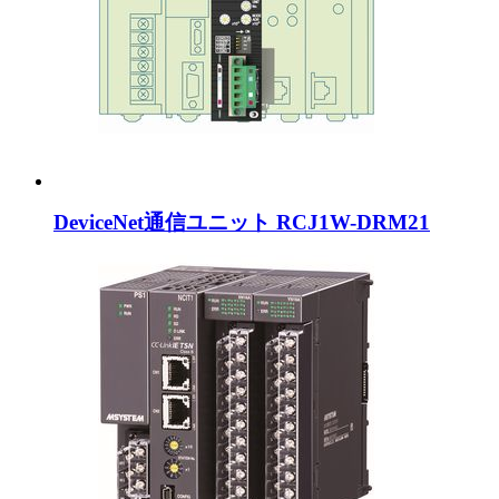
DeviceNet通信ユニット RCJ1W-DRM21