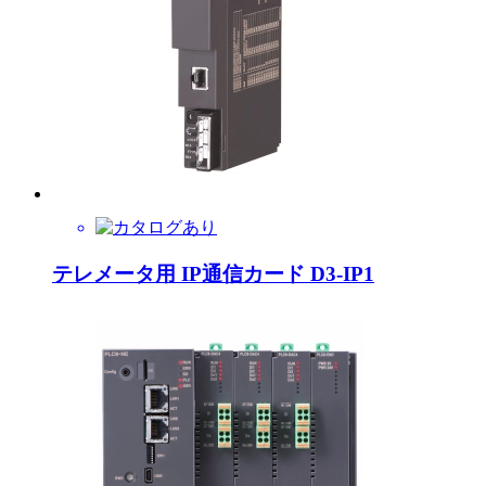
テレメータ用 IP通信カード D3-IP1