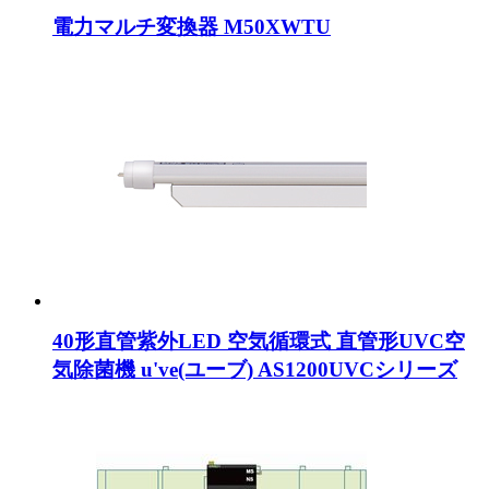
電力マルチ変換器 M50XWTU
40形直管紫外LED 空気循環式 直管形UVC空
気除菌機 u've(ユーブ) AS1200UVCシリーズ