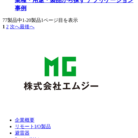
業種・用途・製品から探す アプリケーション
事例
77製品中
1-20製品
1ページ目を表示
1
2
次へ
最後へ
企業概要
リモートI/O製品
避雷器