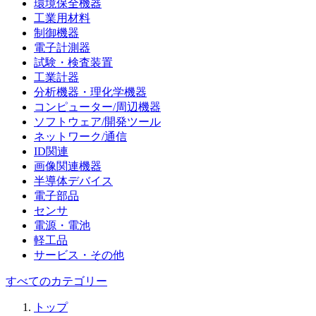
環境保全機器
工業用材料
制御機器
電子計測器
試験・検査装置
工業計器
分析機器・理化学機器
コンピューター/周辺機器
ソフトウェア/開発ツール
ネットワーク/通信
ID関連
画像関連機器
半導体デバイス
電子部品
センサ
電源・電池
軽工品
サービス・その他
すべてのカテゴリー
トップ