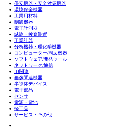
保安機器・安全対策機器
環境保全機器
工業用材料
制御機器
電子計測器
試験・検査装置
工業計器
分析機器・理化学機器
コンピューター/周辺機器
ソフトウェア/開発ツール
ネットワーク/通信
ID関連
画像関連機器
半導体デバイス
電子部品
センサ
電源・電池
軽工品
サービス・その他