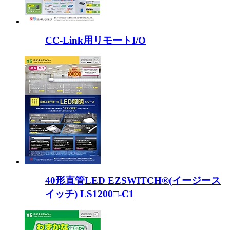
CC-Link用リモートI/O
40形直管LED EZSWITCH®(イージース
イッチ) LS1200□-C1