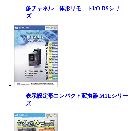
多チャネル一体形リモートI/O R9シリー
ズ
表示設定形コンパクト変換器 M1Eシリー
ズ