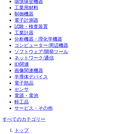
環境保全機器
工業用材料
制御機器
電子計測器
試験・検査装置
工業計器
分析機器・理化学機器
コンピューター/周辺機器
ソフトウェア/開発ツール
ネットワーク/通信
ID関連
画像関連機器
半導体デバイス
電子部品
センサ
電源・電池
軽工品
サービス・その他
すべてのカテゴリー
トップ