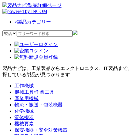
>
製品カテゴリー
製品ナビは、工業製品からエレクトロニクス、IT製品まで、
探している製品が見つかります
工作機械
機械工具/作業工具
産業用機械
物流・搬送・包装機器
化学機械
流体機器
機械要素
保安機器・安全対策機器