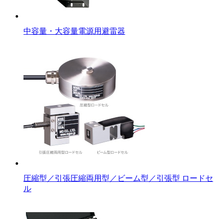
中容量・大容量電源用避雷器
圧縮型／引張圧縮両用型／ビーム型／引張型 ロードセ
ル