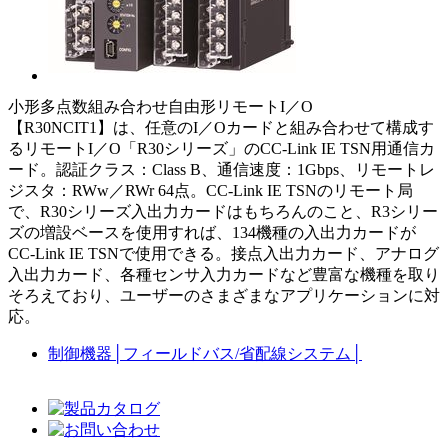
小形多点数組み合わせ自由形リモートI／O
【R30NCIT1】は、任意のI／Oカードと組み合わせて構成す
るリモートI／O「R30シリーズ」のCC-Link IE TSN用通信カ
ード。認証クラス：Class B、通信速度：1Gbps、リモートレ
ジスタ：RWw／RWr 64点。CC-Link IE TSNのリモート局
で、R30シリーズ入出力カードはもちろんのこと、R3シリー
ズの増設ベースを使用すれば、134機種の入出力カードが
CC-Link IE TSNで使用できる。接点入出力カード、アナログ
入出力カード、各種センサ入力カードなど豊富な機種を取り
そろえており、ユーザーのさまざまなアプリケーションに対
応。
制御機器
│
フィールドバス/省配線システム
│