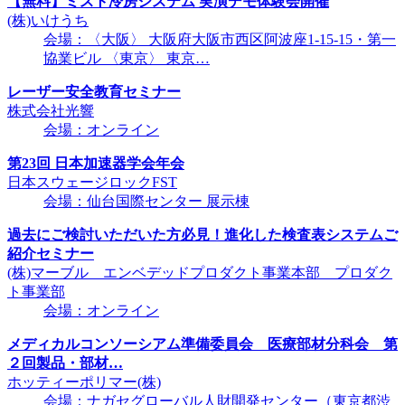
【無料】ミスト冷房システム 実演デモ体験会開催
(株)いけうち
会場：〈大阪〉 大阪府大阪市西区阿波座1-15-15・第一
協業ビル 〈東京〉 東京…
レーザー安全教育セミナー
株式会社光響
会場：オンライン
第23回 日本加速器学会年会
日本スウェージロックFST
会場：仙台国際センター 展示棟
過去にご検討いただいた方必見！進化した検査表システムご
紹介セミナー
(株)マーブル エンベデッドプロダクト事業本部 プロダク
ト事業部
会場：オンライン
メディカルコンソーシアム準備委員会 医療部材分科会 第
２回製品・部材…
ホッティーポリマー(株)
会場：ナガセグローバル人財開発センター（東京都渋