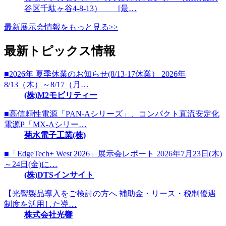
谷区千駄ヶ谷4-8-13） [最…
最新展示会情報をもっと見る>>
最新トピックス情報
■2026年 夏季休業のお知らせ(8/13-17休業） 2026年
8/13（木）～8/17（月…
(株)M2モビリティー
■高信頼性電源「PAN-Aシリーズ」、コンパクト直流安定化
電源P「MX-Aシリー…
菊水電子工業(株)
■「EdgeTech+ West 2026」展示会レポート 2026年7月23日(木)
～24日(金)に…
(株)DTSインサイト
【光響製品導入をご検討の方へ 補助金・リース・税制優遇
制度を活用した導…
株式会社光響