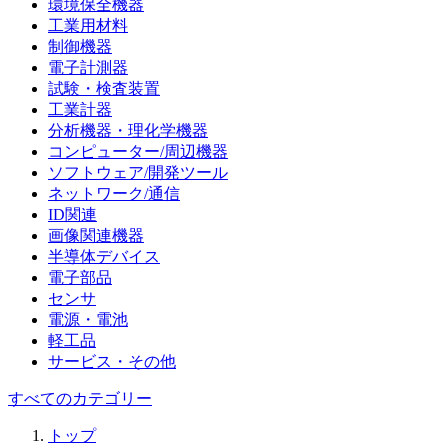
環境保全機器
工業用材料
制御機器
電子計測器
試験・検査装置
工業計器
分析機器・理化学機器
コンピューター/周辺機器
ソフトウェア/開発ツール
ネットワーク/通信
ID関連
画像関連機器
半導体デバイス
電子部品
センサ
電源・電池
軽工品
サービス・その他
すべてのカテゴリー
トップ