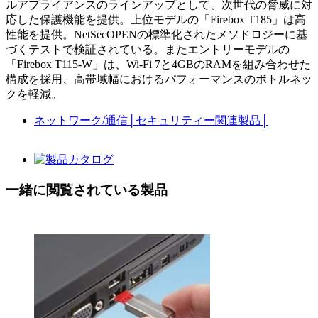
ルアプライアンスのラインアップとして、次世代の脅威に対
応した保護機能を提供。上位モデルの「Firebox T185」は高
性能を提供。NetSecOPENの標準化されたメソドロジーに基
づくテストで検証されている。またエントリーモデルの
「Firebox T115-W」は、Wi-Fi 7と4GBのRAMを組み合わせた
構成を採用、高帯域幅におけるパフォーマンスのボトルネッ
クを軽減。
ネットワーク/通信
│
セキュリティー関連製品
│
一緒に閲覧されている製品