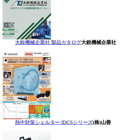
大銳機械企業社 製品カタログ
大銳機械企業社
熱中対策シェルター IDCSシリーズ
(株)山善