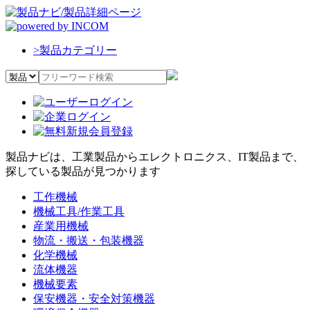
>
製品カテゴリー
製品ナビは、工業製品からエレクトロニクス、IT製品まで、
探している製品が見つかります
工作機械
機械工具/作業工具
産業用機械
物流・搬送・包装機器
化学機械
流体機器
機械要素
保安機器・安全対策機器