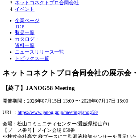
ネットコネクトプロ合同会社
イベント
企業ページ
TOP
製品一覧
カタログ・
資料一覧
ニュースリリース一覧
トピックス一覧
ネットコネクトプロ合同会社の展示会
【終了】JANOG58 Meeting
開催期間：2026年07月15日 13:00 〜 2026年07月17日 15:00
URL：
https://www.janog.gr.jp/meeting/janog58/
会場：松山コミュニティセンター(愛媛県松山市)
【ブース番号】メイン会場 058番
※株式会社高文 様ブースにて型漏液検知センサーを展示いた