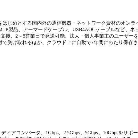
をはじめとする国内外の通信機器・ネットワーク資材のオンラ
/MTP製品、アーマードケーブル、USB4AOCケーブルなど
常は注文後、2～5営業日で発送可能。法人・個人事業主のユーザ
付で受け取れるほか、クラウド上に自動で7年間にわたり保存
℃のメディアコンバータ。1Gbps、2.5Gbps、5Gbps、10Gb