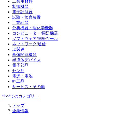
工業用材料
制御機器
電子計測器
試験・検査装置
工業計器
分析機器・理化学機器
コンピューター/周辺機器
ソフトウェア/開発ツール
ネットワーク/通信
ID関連
画像関連機器
半導体デバイス
電子部品
センサ
電源・電池
軽工品
サービス・その他
すべてのカテゴリー
トップ
企業情報