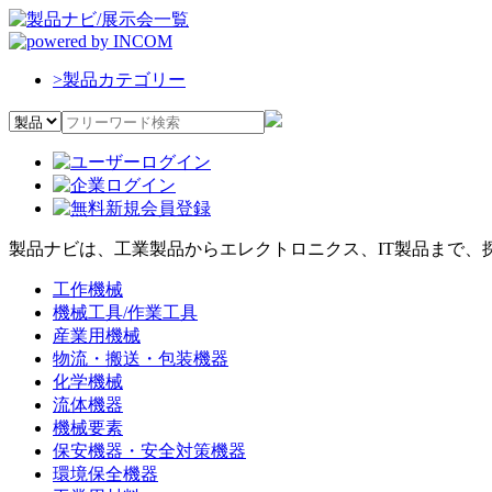
>
製品カテゴリー
製品ナビは、工業製品からエレクトロニクス、IT製品まで、
工作機械
機械工具/作業工具
産業用機械
物流・搬送・包装機器
化学機械
流体機器
機械要素
保安機器・安全対策機器
環境保全機器