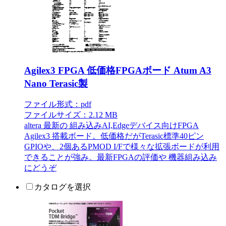
Agilex3 FPGA 低価格FPGAボード Atum A3
Nano Terasic製
ファイル形式：pdf
ファイルサイズ：2.12 MB
altera 最新の 組み込みAI,Edgeデバイス向けFPGA
Agilex3 搭載ボード。低価格だがTerasic標準40ピン
GPIOや、2個あるPMOD I/Fで様々な拡張ボードが利用
できることが強み。最新FPGAの評価や 機器組み込み
にどうぞ
カタログを選択