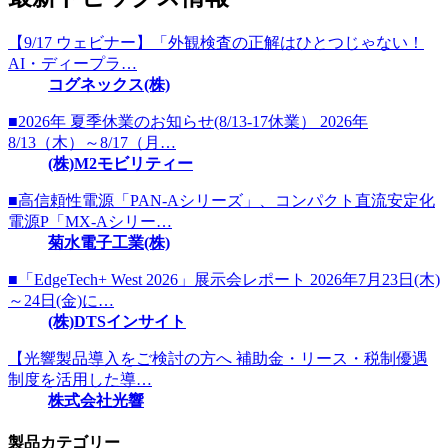
【9/17 ウェビナー】「外観検査の正解はひとつじゃない！
AI・ディープラ…
コグネックス(株)
■2026年 夏季休業のお知らせ(8/13-17休業） 2026年
8/13（木）～8/17（月…
(株)M2モビリティー
■高信頼性電源「PAN-Aシリーズ」、コンパクト直流安定化
電源P「MX-Aシリー…
菊水電子工業(株)
■「EdgeTech+ West 2026」展示会レポート 2026年7月23日(木)
～24日(金)に…
(株)DTSインサイト
【光響製品導入をご検討の方へ 補助金・リース・税制優遇
制度を活用した導…
株式会社光響
製品カテゴリー