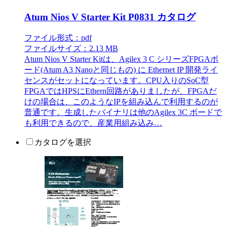
Atum Nios V Starter Kit P0831 カタログ
ファイル形式：pdf
ファイルサイズ：2.13 MB
Atum Nios V Starter Kitは、Agilex 3 C シリーズFPGAボ
ード(Atum A3 Nanoと同じもの) に Ethernet IP 開発ライ
センスがセットになっています。CPU入りのSoC型
FPGAではHPSにEthern回路がありましたが、FPGAだ
けの場合は、このようなIPを組み込んで利用するのが
普通です。生成したバイナリは他のAgilex 3C ボードで
も利用できるので、産業用組み込み…
カタログを選択