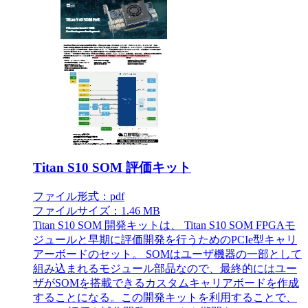
Titan S10 SOM 評価キット
ファイル形式：pdf
ファイルサイズ：1.46 MB
Titan S10 SOM 開発キットは、 Titan S10 SOM FPGAモ
ジュールと早期に評価開発を行うためのPCIe型キャリ
アーボードのセット。 SOMはユーザ機器の一部として
組み込まれるモジュール部品なので、最終的にはユー
ザがSOMを搭載できるカスタムキャリアボードを作成
することになる。この開発キットを利用することで、