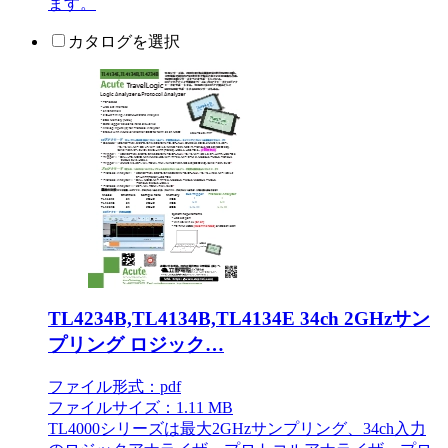
ます。
カタログを選択
TL4234B,TL4134B,TL4134E 34ch 2GHzサン
プリング ロジック…
ファイル形式：pdf
ファイルサイズ：1.11 MB
TL4000シリーズは最大2GHzサンプリング、34ch入力