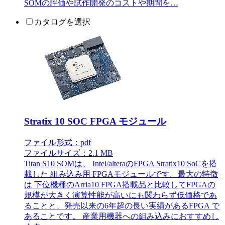
SOMの評価や試作開発のコストや期間を…
カタログを選択
Stratix 10 SOC FPGA モジュール
ファイル形式：pdf
ファイルサイズ：2.1 MB
Titan S10 SOMは、 Intel/alteraのFPGA Stratix10 SoCを搭
載した 組み込み用 FPGAモジュールです。最大の特徴
は 下位機種のArria10 FPGA搭載品と比較してFPGAの
規模が大きく演算性能が高いにも関わらず低価格であ
ることと、発売以来の6年超の長い実績があるFPGA で
あることです。 産業用機器への組み込みにおすすめし