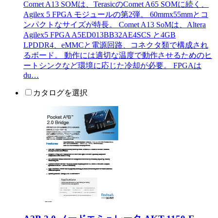
Comet A13 SOMは、TerasicのComet A65 SOMに続く、
Agilex 5 FPGA モジュールの第2弾。 60mmx55mmとコ
ンパクトなサイズが特長。 Comet A13 SoMは、Altera
Agilex5 FPGA A5ED013BB32AE4SCS と4GB
LPDDR4、eMMCと電源回路、コネクタ類で構成され
るボード。 動作には適切な温度で動作させるためのヒ
ートシンクなど環境に応じた冷却が必要。 FPGAは
du…
カタログを選択