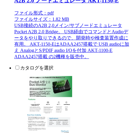
A2B 2.0 ノードエミュレータ AKT-1150-E
ファイル形式：pdf
ファイルサイズ：1.82 MB
USB接続のA2B 2,0メイン/サブノードエミュレータ
Pocket A2B 2.0 Bridge。 USB経由でコマンドとAudioデ
ータをやり取りできるので、開発時や検査装置作成に
有用。 AKT-1150-EはADAA2457搭載で USB audioに加
え AnalogとS/PDIF audio I/Oを付加 AKT-1100-E
ADAA2457搭載 の2機種を販売中。
カタログを選択