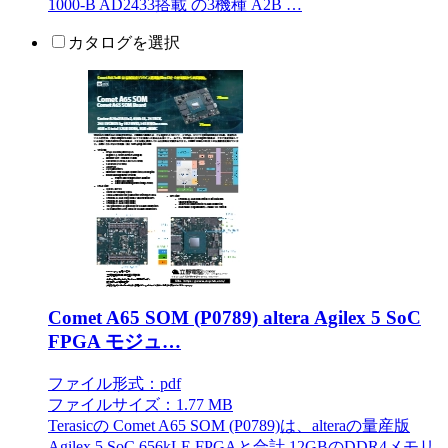
1000-B AD2433搭載 の3機種 A2B …
カタログを選択
Comet A65 SOM (P0789) altera Agilex 5 SoC
FPGA モジュ…
ファイル形式：pdf
ファイルサイズ：1.77 MB
Terasicの Comet A65 SOM (P0789)は、alteraの量産版
Agilex 5 SoC 656kLE FPGAと合計 12GBのDDR4メモリ