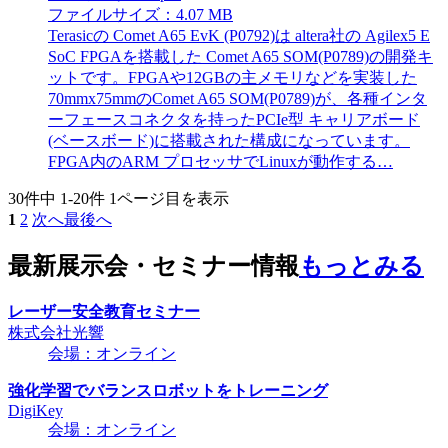
ファイルサイズ：4.07 MB
Terasicの Comet A65 EvK (P0792)は altera社の Agilex5 E
SoC FPGAを搭載した Comet A65 SOM(P0789)の開発キ
ットです。FPGAや12GBの主メモリなどを実装した
70mmx75mmのComet A65 SOM(P0789)が、各種インタ
ーフェースコネクタを持ったPCIe型 キャリアボード
(ベースボード)に搭載された構成になっています。
FPGA内のARM プロセッサでLinuxが動作する…
30件中
1-20件
1ページ目を表示
1
2
次へ
最後へ
最新展示会・セミナー情報
もっとみる
レーザー安全教育セミナー
株式会社光響
会場：オンライン
強化学習でバランスロボットをトレーニング
DigiKey
会場：オンライン