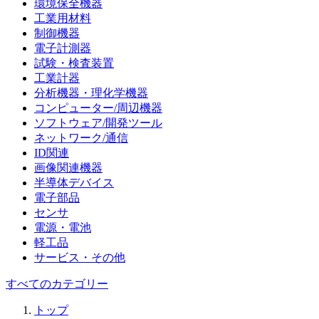
環境保全機器
工業用材料
制御機器
電子計測器
試験・検査装置
工業計器
分析機器・理化学機器
コンピューター/周辺機器
ソフトウェア/開発ツール
ネットワーク/通信
ID関連
画像関連機器
半導体デバイス
電子部品
センサ
電源・電池
軽工品
サービス・その他
すべてのカテゴリー
トップ