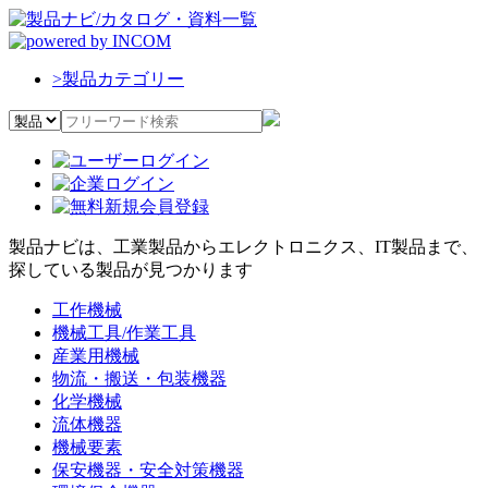
>
製品カテゴリー
製品ナビは、工業製品からエレクトロニクス、IT製品まで、
探している製品が見つかります
工作機械
機械工具/作業工具
産業用機械
物流・搬送・包装機器
化学機械
流体機器
機械要素
保安機器・安全対策機器