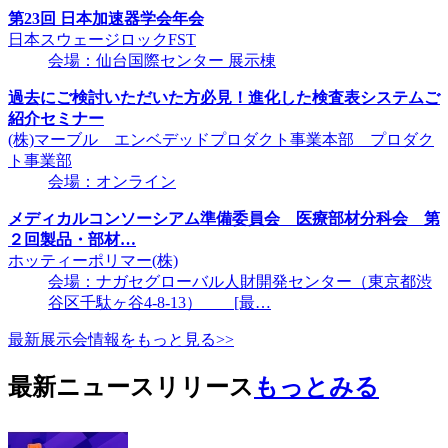
第23回 日本加速器学会年会
日本スウェージロックFST
会場：仙台国際センター 展示棟
過去にご検討いただいた方必見！進化した検査表システムご
紹介セミナー
(株)マーブル エンベデッドプロダクト事業本部 プロダク
ト事業部
会場：オンライン
メディカルコンソーシアム準備委員会 医療部材分科会 第
２回製品・部材…
ホッティーポリマー(株)
会場：ナガセグローバル人財開発センター（東京都渋
谷区千駄ヶ谷4-8-13） [最…
最新展示会情報をもっと見る>>
最新ニュースリリース
もっとみる