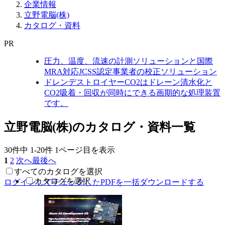
企業情報
立野電脳(株)
カタログ・資料
PR
圧力、温度、流速の計測ソリューションと国際
MRA対応JCSS認定事業者の校正ソリューション
ドレンデストロイヤーCO2はドレーン清水化と
CO2吸着・回収が同時にできる画期的な処理装置
です。
立野電脳(株)のカタログ・資料一覧
30件中
1-20件
1ページ目を表示
1
2
次へ
最後へ
すべてのカタログを選択
カタログを選択
ログインしてチェックしたPDFを一括ダウンロードする