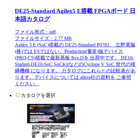
DE25-Standard Agilex5 E搭載 FPGAボード 日
本語カタログ
ファイル形式：pdf
ファイルサイズ：2.77 MB
Agilex 5 E (SoC)搭載の DE25-Standard P0781。 立野電脳
(株)では ESではない、Production(量産)版デバイス
(PRQ-CS)搭載で最新基板 Rev.Dを 出荷中です。 DE10-
Stadard,DE10-SoC,SoCKitなどのCyclone V SoC 世代の後
継機種 になります。 カタログにこれらとの比較表があ
ります。デバイスについては altera社の資料を ご参照
ください。
カタログを選択