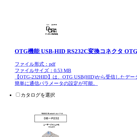
OTG機能 USB-HID RS232C変換コネクタ OTG-
ファイル形式：pdf
ファイルサイズ：0.53 MB
【OTG-232HID】は、OTG USB(HID)から受信した
簡単に通信パラメータの設定が可能。
カタログを選択