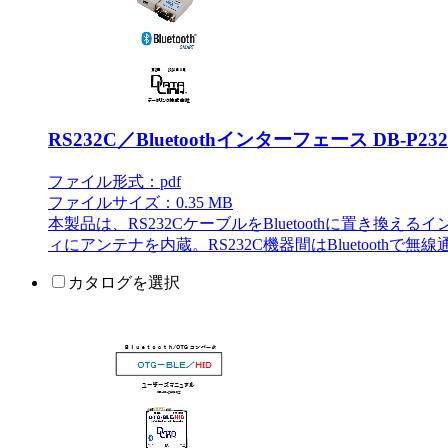
RS232C／Bluetoothインターフェース DB-P232
ファイル形式：pdf
ファイルサイズ：0.35 MB
本製品は、RS232CケーブルをBluetoothに置き換え
ィにアンテナを内蔵。RS232C機器間はBluetooth
カタログを選択