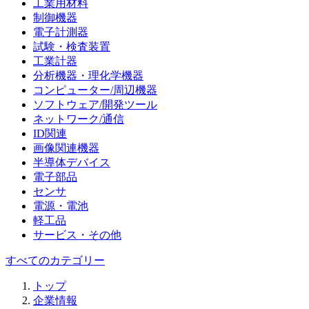
工業用材料
制御機器
電子計測器
試験・検査装置
工業計器
分析機器・理化学機器
コンピューター/周辺機器
ソフトウェア/開発ツール
ネットワーク/通信
ID関連
画像関連機器
半導体デバイス
電子部品
センサ
電源・電池
軽工品
サービス・その他
すべてのカテゴリー
トップ
企業情報