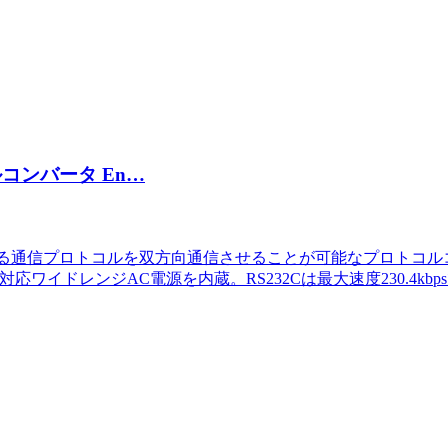
コンバータ En…
の異なる通信プロトコルを双方向通信させることが可能なプロトコルコン
対応ワイドレンジAC電源を内蔵。RS232Cは最大速度230.4k