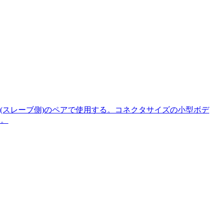
32／S」(スレーブ側)のペアで使用する。コネクタサイズの小型ボデ
易。