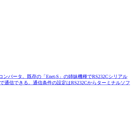
バータ。既存の「Enet-S」の姉妹機種でRS232Cシリアル
bpsで通信できる。通信条件の設定はRS232Cからターミナルソフ