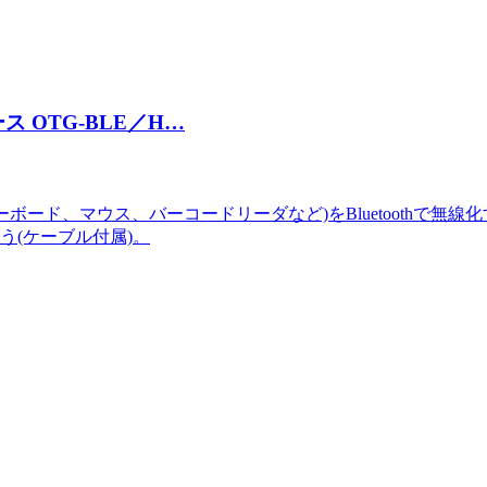
ース OTG-BLE／H…
キーボード、マウス、バーコードリーダなど)をBluetoothで無線化す
う(ケーブル付属)。