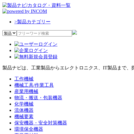
>
製品カテゴリー
製品ナビは、工業製品からエレクトロニクス、IT製品まで、
工作機械
機械工具/作業工具
産業用機械
物流・搬送・包装機器
化学機械
流体機器
機械要素
保安機器・安全対策機器
環境保全機器