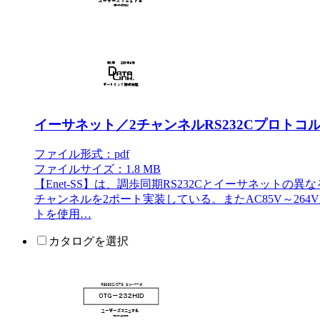
イーサネット／2チャンネルRS232Cプロトコル
ファイル形式：pdf
ファイルサイズ：1.8 MB
【Enet-SS】は、調歩同期RS232Cとイーサネット
チャンネルを2ポート実装している。またAC85V～264V
トを使用…
カタログを選択