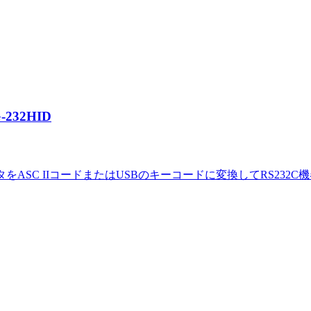
232HID
データをASC IIコードまたはUSBのキーコードに変換してRS232C機