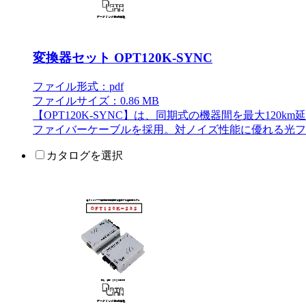
変換器セット OPT120K-SYNC
ファイル形式：pdf
ファイルサイズ：0.86 MB
【OPT120K-SYNC】は、同期式の機器間を最大120
ファイバーケーブルを採用。対ノイズ性能に優れる光フ
カタログを選択