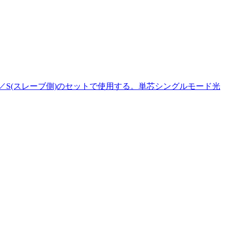
側)」と／S(スレーブ側)のセットで使用する。単芯シングルモード光