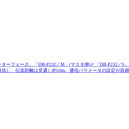
るインターフェース。「DB-P232／M」(マスタ側)と「DB-P2
で無線通信し、伝送距離は見通し約10m。通信パラメータの設定が容